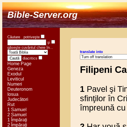
Bible-Server.org
Căutare potriveşte
şi
găseşte cuvântul cheie în...
translate into
diacritics
Home Page
Filipeni Ca
Geneza
Exodul
Leviticul
Numeri
1
Pavel şi Tim
Deuteronom
Iosua
sfinţilor în C
Judecători
Rut
împreună cu e
1 Samuel
2 Samuel
1 Împăraţi
2
Har vouă ş
2 Împăraţi