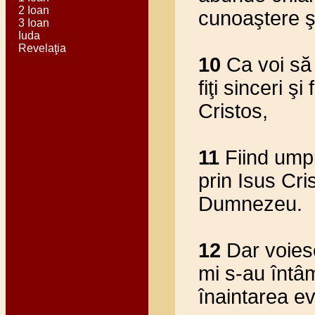
2 Ioan
cunoaştere şi
3 Ioan
Iuda
Revelaţia
10
Ca voi să 
fiţi sinceri ş
Cristos,
11
Fiind umpl
prin Isus Cris
Dumnezeu.
12
Dar voiesc 
mi s-au întâm
înaintarea ev