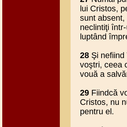
lui Cristos, p
sunt absent,
neclintiţi în
luptând împr
28
Şi nefiind 
voştri, ceea 
vouă a salvă
29
Fiindcă vo
Cristos, nu n
pentru el.