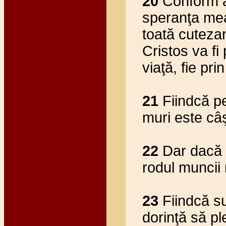
20
Conform an
speranţa mea,
toată cuteza
Cristos va fi
viaţă, fie pri
21
Fiindcă pe
muri este câş
22
Dar dacă t
rodul muncii 
23
Fiindcă su
dorinţă să pl