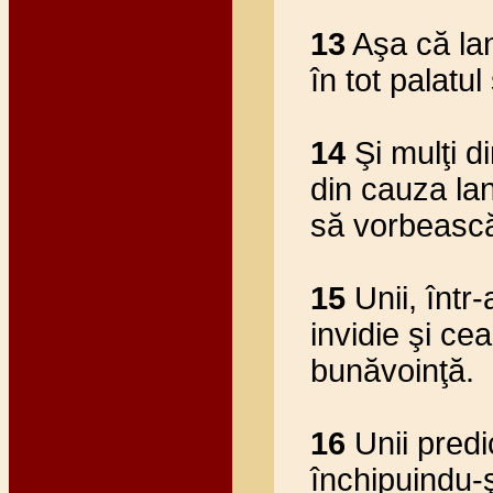
13
Aşa că lan
în tot palatul
14
Şi mulţi di
din cauza lan
să vorbească
15
Unii, într
invidie şi cea
bunăvoinţă.
16
Unii predi
închipuindu-