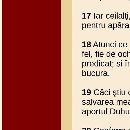
17
Iar ceilalţ
pentru apăra
18
Atunci ce 
fel, fie de oc
predicat; şi 
bucura.
19
Căci ştiu 
salvarea mea
aportul Duhul