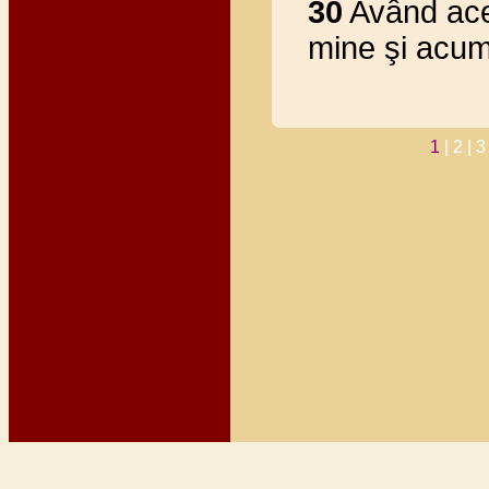
30
Având acel
mine şi acum 
1
|
2 |
3