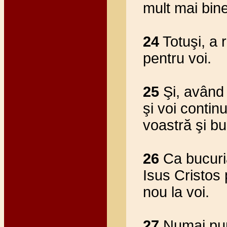
mult mai bine
24
Totuşi, a
pentru voi.
25
Şi, având 
şi voi contin
voastră şi bu
26
Ca bucuria
Isus Cristos
nou la voi.
27
Numai pur