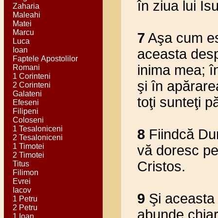
în ziua lui Is
Zaharia
Maleahi
Matei
Marcu
7
Aşa cum es
Luca
Ioan
aceasta despr
Faptele Apostolilor
inima mea; în
Romani
1 Corinteni
şi în apărare
2 Corinteni
Galateni
toţi sunteţi p
Efeseni
Filipeni
Coloseni
1 Tesaloniceni
8
Fiindcă Dum
2 Tesaloniceni
1 Timotei
vă doresc pe 
2 Timotei
Cristos.
Titus
Filimon
Evrei
Iacov
9
Şi aceasta 
1 Petru
2 Petru
abunde chiar 
1 Ioan