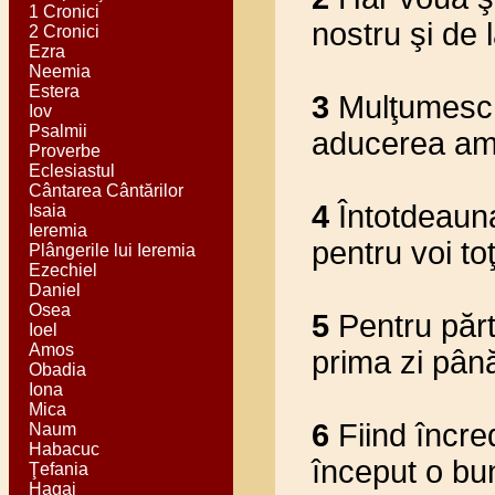
1 Cronici
nostru şi de 
2 Cronici
Ezra
Neemia
Estera
3
Mulţumesc 
Iov
Psalmii
aducerea ami
Proverbe
Eclesiastul
Cântarea Cântărilor
4
Întotdeauna
Isaia
Ieremia
pentru voi to
Plângerile lui Ieremia
Ezechiel
Daniel
Osea
5
Pentru părt
Ioel
Amos
prima zi pân
Obadia
Iona
Mica
6
Fiind încred
Naum
Habacuc
început o bun
Ţefania
Hagai