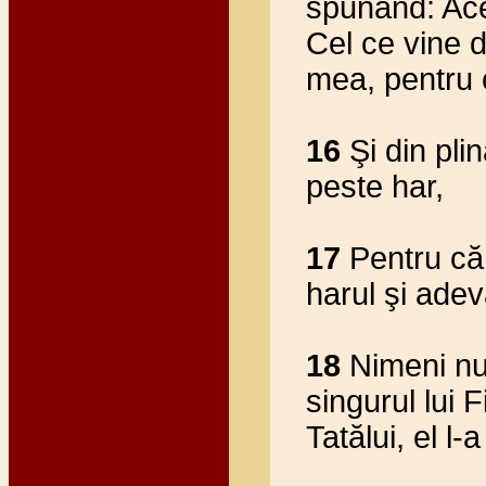
spunând: Ace
Cel ce vine 
mea, pentru 
16
Şi din plin
peste har,
17
Pentru că 
harul şi adev
18
Nimeni nu
singurul lui 
Tatălui, el l-