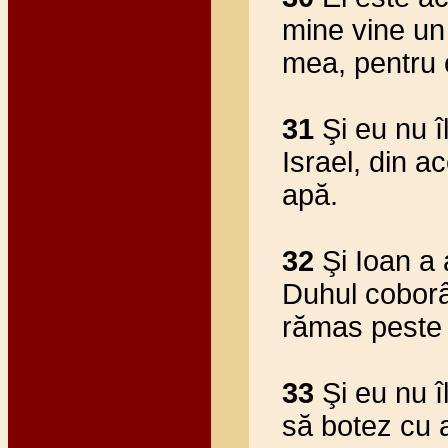
mine vine un
mea, pentru 
31
Şi eu nu î
Israel, din 
apă.
32
Şi Ioan a
Duhul coborâ
rămas peste 
33
Şi eu nu î
să botez cu 