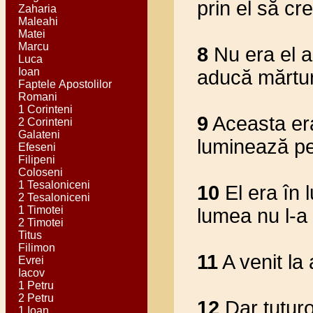
prin el să cr
Zaharia
Maleahi
Matei
Marcu
8
Nu era el a
Luca
Ioan
aducă mărtu
Faptele Apostolilor
Romani
1 Corinteni
9
Aceasta er
2 Corinteni
Galateni
luminează pe
Efeseni
Filipeni
Coloseni
1 Tesaloniceni
10
El era în 
2 Tesaloniceni
1 Timotei
lumea nu l-a
2 Timotei
Titus
Filimon
11
A venit la a
Evrei
Iacov
1 Petru
2 Petru
12
Dar tuturor
1 Ioan