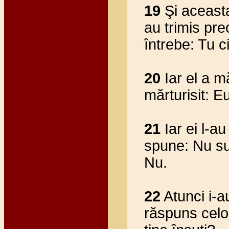
19
Şi aceasta
au trimis preo
întrebe: Tu c
20
Iar el a mă
mărturisit: E
21
Iar ei l-au
spune: Nu sun
Nu.
22
Atunci i-a
răspuns celo