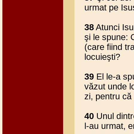
urmat pe Isu
38
Atunci Isu
şi le spune: 
(care fiind 
locuieşti?
39
El le-a spu
văzut unde l
zi, pentru c
40
Unul dintr
l-au urmat, e