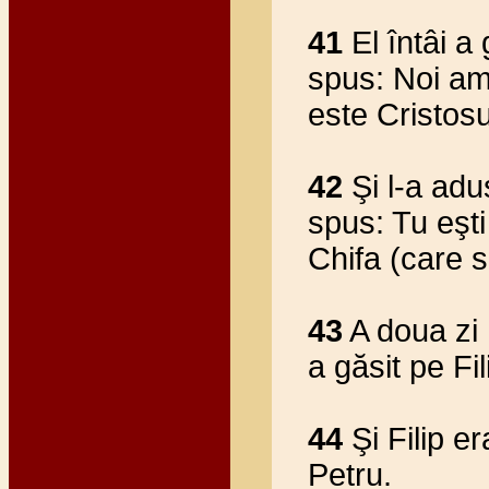
41
El întâi a 
spus: Noi am 
este Cristosu
42
Şi l-a adus
spus: Tu eşti 
Chifa (care s
43
A doua zi 
a găsit pe Fi
44
Şi Filip er
Petru.