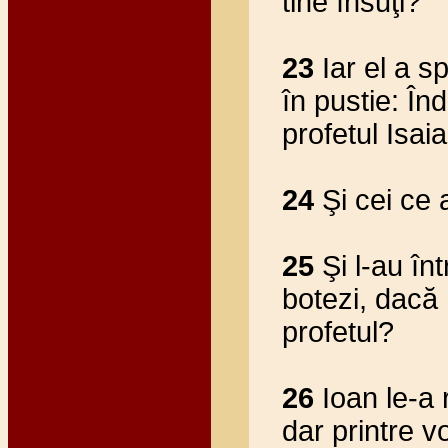
tine însuţi?
23
Iar el a s
în pustie: Î
profetul Isaia
24
Şi cei ce a
25
Şi l-au înt
botezi, dacă n
profetul?
26
Ioan le-a 
dar printre v