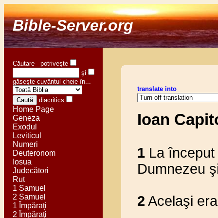
Bible-Server.org
Căutare potriveşte
şi
găseşte cuvântul cheie în...
translate into
diacritics
Home Page
Ioan Capit
Geneza
Exodul
Leviticul
Numeri
1
La început 
Deuteronom
Iosua
Dumnezeu şi
Judecători
Rut
1 Samuel
2 Samuel
2
Acelaşi era
1 Împăraţi
2 Împăraţi