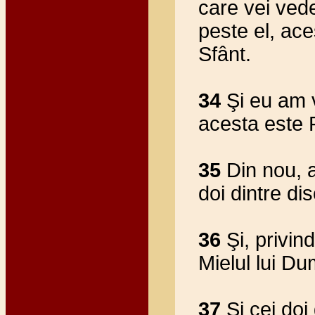
care vei ve
peste el, ac
Sfânt.
34
Şi eu am 
acesta este 
35
Din nou, a
doi dintre disc
36
Şi, privin
Mielul lui D
37
Şi cei doi 