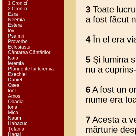
1 Cronici
3
Toate lucrur
2 Cronici
Ezra
a fost făcut 
Neemia
Estera
Iov
Psalmii
4
În el era vi
Proverbe
Eclesiastul
Cântarea Cântărilor
5
Şi lumina st
Isaia
Ieremia
nu a cuprins
Plângerile lui Ieremia
Ezechiel
Daniel
Osea
6
A fost un o
Ioel
Amos
nume era Io
Obadia
Iona
Mica
7
Acesta a ve
Naum
Habacuc
mărturie des
Ţefania
Hagai