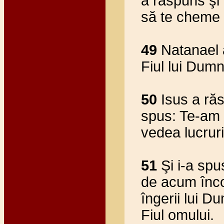
a răspuns şi 
să te cheme 
49
Natanael a
Fiul lui Dumn
50
Isus a răs
spus: Te-am 
vedea lucrur
51
Şi i-a spu
de acum înco
îngerii lui 
Fiul omului.