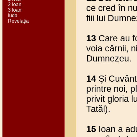
2 Ioan
ce cred în nu
3 Ioan
Iuda
fiii lui Dumn
Revelaţia
13
Care au fo
voia cărnii, n
Dumnezeu.
14
Şi Cuvântu
printre noi, 
privit gloria 
Tatăl).
15
Ioan a adu