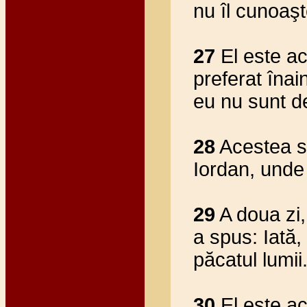
nu îl cunoaşt
27
El este ac
preferat înai
eu nu sunt d
28
Acestea s-
Iordan, unde
29
A doua zi,
a spus: Iată,
păcatul lumii
30
El este a