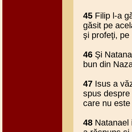
45
Filip l-a 
găsit pe acel
şi profeţi, pe
46
Şi Natanae
bun din Nazar
47
Isus a văz
spus despre e
care nu este
48
Natanael 