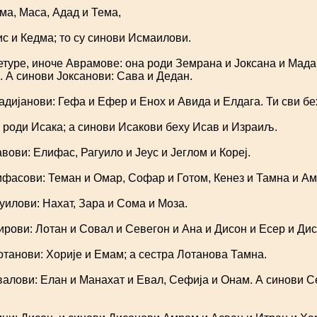
а, Маса, Адад и Тема,
с и Кедма; то су синови Исмаилови.
туре, иноче Аврамове: она роди Земрана и Јоксана и Мада
. А синови Јоксанови: Сава и Дедан.
дијанови: Гефа и Ефер и Енох и Авида и Елдага. Ти сви бе
роди Исака; а синови Исакови беху Исав и Израиљ.
ови: Елифас, Рагуило и Јеус и Јеглом и Кореј.
асови: Теман и Омар, Софар и Готом, Кенез и Тамна и Ам
илови: Нахат, Зара и Сома и Моза.
рови: Лотан и Совал и Севегон и Ана и Дисон и Есер и Дис
танови: Хорије и Емам; а сестра Лотанова Тамна.
лови: Елан и Манахат и Евал, Сефија и Онам. А синови Се