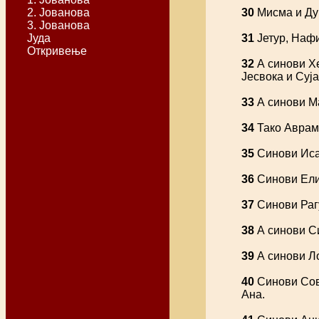
2. Јованова
30
Мисма и Дум
3. Јованова
Јуда
31
Јетур, Нафи
Откривење
32
А синови Хе
Јесвока и Суја
33
А синови Ма
34
Тако Аврам 
35
Синови Исав
36
Синови Елиф
37
Синови Рагу
38
А синови Си
39
А синови Ло
40
Синови Сова
Ана.