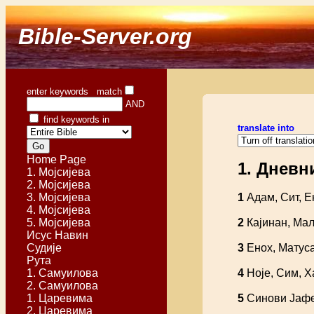
Bible-Server.org
enter keywords match
AND
find keywords in
translate into
Home Page
1. Дневн
1. Мојсијева
2. Мојсијева
3. Мојсијева
1
Адам, Сит, Е
4. Мојсијева
5. Мојсијева
2
Кајинан, Мал
Исус Навин
Судије
3
Енох, Матуса
Рута
1. Самуилова
4
Ноје, Сим, Х
2. Самуилова
1. Царевима
5
Синови Јафет
2. Царевима