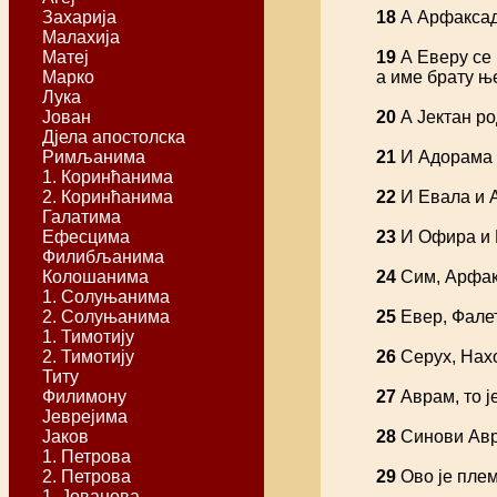
Захарија
18
А Арфаксад 
Малахија
Матеј
19
А Еверу се 
Марко
а име брату њ
Лука
Јован
20
А Јектан ро
Дјела апостолска
Римљанима
21
И Адорама и
1. Коринћанима
2. Коринћанима
22
И Евала и 
Галатима
Ефесцима
23
И Офира и Е
Филибљанима
Колошанима
24
Сим, Арфак
1. Солуњанима
2. Солуњанима
25
Евер, Фалет
1. Тимотију
2. Тимотију
26
Серух, Нахо
Титу
Филимону
27
Аврам, то ј
Јеврејима
Јаков
28
Синови Авр
1. Петрова
2. Петрова
29
Ово је плем
1. Јованова