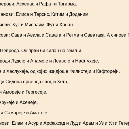
ерови: Асхенас и Рафат и Тогарма.
анови: Елиса и Тарсис, Китим и Доданим,
ови: Хус и Мисраим, Фут и Ханан.
ови: Сава и Авила и Савата и Регма и Саватака. А синови 
Неврода. Он први би силан на земљи.
оди Лудеје и Анамеје и Леавеје и Нафтухеје,
 и Хаслухеје, од којих изидјоше Филистеји и Кафтореји.
и Сидона првенца свог, и Хета,
и Амореје и Гергесеје,
Арукеје и Асенеје,
и Самареје и Аматеје.
ви: Елам и Асур и Арфаксад и Луд и Арам и Уз и Ул и Гете