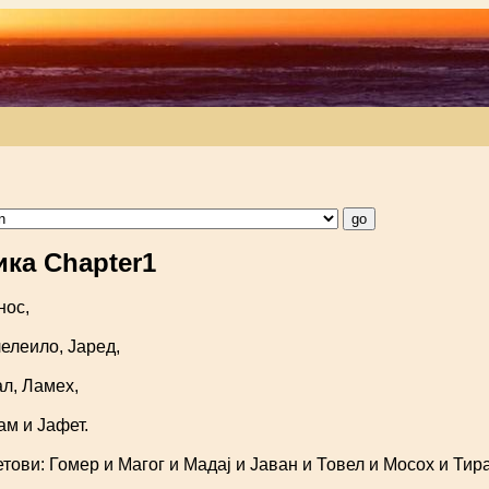
ика Chapter1
нос,
елеило, Јаред,
л, Ламех,
ам и Јафет.
ови: Гомер и Магог и Мадај и Јаван и Товел и Мосох и Тира