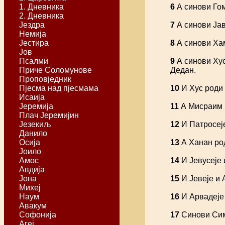
1. Дневника
6
А синови Гом
2. Дневника
Јездра
7
А синови Јав
Немија
Јестира
8
А синови Хам
Јов
Псалми
9
А синови Хус
Приче Соломунове
Дедан.
Проповједник
Пјесма над пјесмама
10
И Хус роди 
Исаија
Јеремија
11
А Мисраим р
Плач Јеремијин
Језекиљ
12
И Патросеје
Данило
Осија
13
А Ханан род
Јоило
Амос
14
И Јевусеје 
Авдија
Јона
15
И Јевеје и 
Михеј
Наум
16
И Арвадеје 
Авакум
Софонија
17
Синови Симо
Агеј