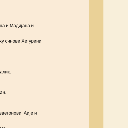
на и Мадијана и
ху синови Хетурини.
алик.
ан.
вегонови: Аије и