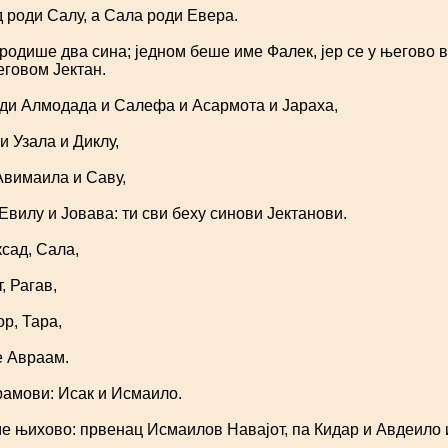
роди Салу, а Сала роди Евера.
родише два сина; једном беше име Фалек, јер се у његово
еговом Јектан.
ди Алмодада и Салефа и Асармота и Јараха,
 Узала и Диклу,
Авимаила и Саву,
вилу и Јовава: ти сви беху синови Јектанови.
сад, Сала,
, Рагав,
р, Тара,
е Авраам.
амови: Исак и Исмаило.
е њихово: првенац Исмаилов Навајот, па Кидар и Авдеило 