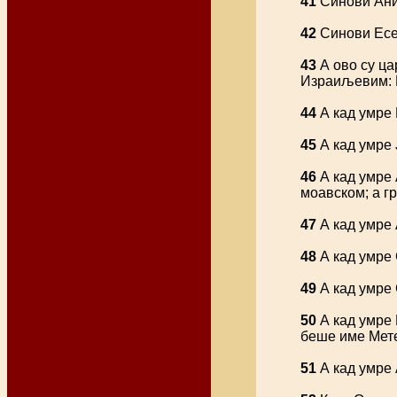
41
Синови Анин
42
Синови Есер
43
А ово су ца
Израиљевим: В
44
А кад умре 
45
А кад умре 
46
А кад умре 
моавском; а г
47
А кад умре 
48
А кад умре 
49
А кад умре 
50
А кад умре 
беше име Мете
51
А кад умре 