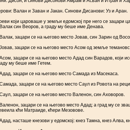
и: Дисон, и синови Дисонови Амрам и Асван и Итран и Ха
ови: Валан и Заван и Јакан. Синови Дисанови: Уз и Аран.
реви који цароваше у земљи едомској пре него се зацари ц
алак син Веоров, а граду му беше име Денава.
Валак, зацари се на његово место Јовав, син Зарин од Восо
Јовав, зацари се на његово место Асом од земље темановс
Асом, зацари се на његово место Адад син Варадов, који и
раду му беше име Гетем.
Адад, зацари се на његово место Самада из Масекаса.
Самада, зацари се на његово место Саул из Ровота на реци
Саул, зацари се на његово место Валенон, син Аховоров.
Валенон, зацари се на његово место Адад; а град му се зва
веила кћи Матраиде, кћери Мезовове.
Адад, насташе кнезови у едомској: кнез Тамна, кнез Алва, кн