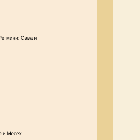
Регмини: Сава и
р и Месех.