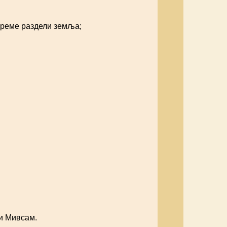
 време раздели земља;
и Мивсам.