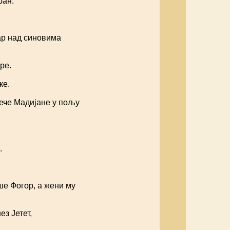
ран.
ар над синовима
ре.
ке.
сече Мадијане у пољу
.
ше Фогор, а жени му
ез Јетет,