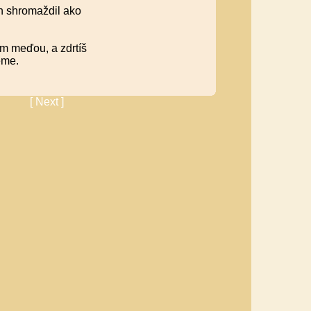
h shromaždil ako
ím meďou, a zdrtíš
eme.
[ Next ]