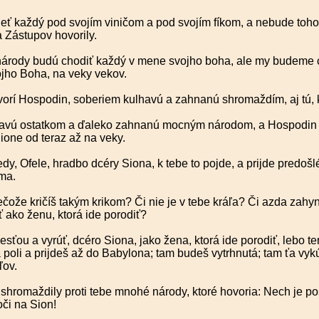
ť každý pod svojím viničom a pod svojím fíkom, a nebude toho, 
 Zástupov hovorily.
árody budú chodiť každý v mene svojho boha, ale my budeme 
jho Boha, na veky vekov.
orí Hospodin, soberiem kulhavú a zahnanú shromaždím, aj tú, kt
havú ostatkom a ďaleko zahnanú mocným národom, a Hospodin 
ione od teraz až na veky.
edy, Ofele, hradbo dcéry Siona, k tebe to pojde, a prijde predošl
ma.
ečože kričíš takým krikom? Či nie je v tebe kráľa? Či azda zahyn
ť ako ženu, ktorá ide porodiť?
esťou a vyrúť, dcéro Siona, jako žena, ktorá ide porodiť, lebo t
poli a prijdeš až do Babylona; tam budeš vytrhnutá; tam ťa vyk
ľov.
 shromaždily proti tebe mnohé národy, ktoré hovoria: Nech je p
či na Sion!