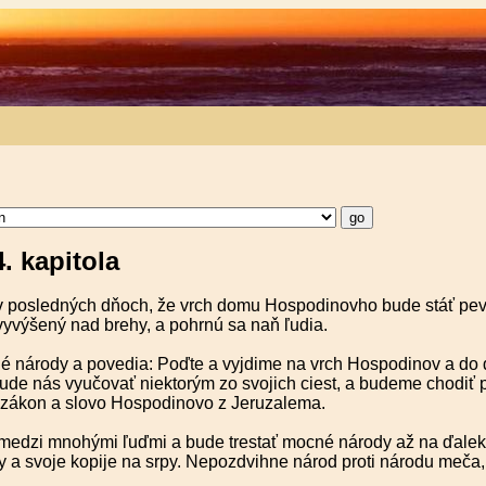
. kapitola
v posledných dňoch, že vrch domu Hospodinovho bude stáť pev
vyvýšený nad brehy, a pohrnú sa naň ľudia.
é národy a povedia: Poďte a vyjdime na vrch Hospodinov a d
ude nás vyučovať niektorým zo svojich ciest, a budeme chodiť 
 zákon a slovo Hospodinovo z Jeruzalema.
medzi mnohými ľuďmi a bude trestať mocné národy až na ďaleké
 a svoje kopije na srpy. Nepozdvihne národ proti národu meča,