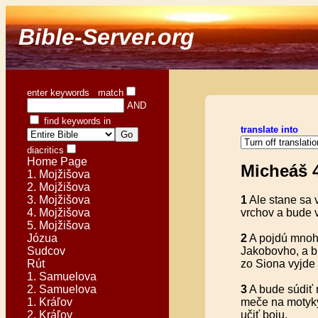
Bible-Server.org
enter keywords match
AND
find keywords in
translate into
diacritics
Home Page
Micheáš 4
1. Mojžišova
2. Mojžišova
3. Mojžišova
1
Ale stane sa 
4. Mojžišova
vrchov a bude 
5. Mojžišova
Józua
2
A pojdú mnoh
Sudcov
Jakobovho, a b
Rút
zo Siona vyjde
1. Samuelova
2. Samuelova
3
A bude súdiť 
1. Kráľov
meče na motyky
2. Kráľov
učiť boju.