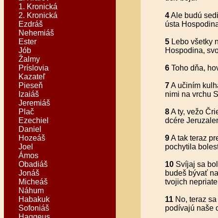
1. Kronická
2. Kronická
4
Ale budú sedie
Ezdráš
ústa Hospodina
Nehemiáš
Ester
5
Lebo všetky n
Jób
Hospodina, svo
Žalmy
Príslovia
6
Toho dňa, hov
Kazateľ
Pieseň
7
A učiním kul
Izaiáš
nimi na vrchu S
Jeremiáš
Plač
8
A ty, vežo Čri
Ezechiel
dcére Jeruzale
Daniel
Hozeáš
9
A tak teraz pr
Joel
pochytila boles
Ámos
Obadiáš
10
Svíjaj sa bol
Jonáš
budeš bývať na 
Micheáš
tvojich nepriate
Náhum
Habakuk
11
No, teraz sa
Sofoniáš
podívajú naše o
Haggeus