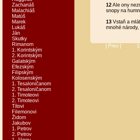
Zachariáš
12
Ale ony nezn
Malachiáš
snopy na humn
Matúš
Marek
13
Vstaň a mláť
Lukáš
mnohé národy, 
Ján
Skutky
Rimanom
[ Prev ]
1
1. Korintským
2. Korintským
Galatským
Efezským
Filipským
Kolosenským
1. Tesaloničanom
2. Tesaloničanom
1. Timoteovi
2. Timoteovi
Títovi
Filemonovi
Židom
Jakubov
1. Petrov
2. Petrov
1. Jánov