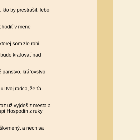
kto by prestrašil, lebo
chodiť v mene
orej som zle robil.
bude kraľovať nad
é panstvo, kráľovstvo
ul tvoj radca, že ťa
eraz už vyjdeš z mesta a
úpi Hospodin z ruky
oškvrnený, a nech sa