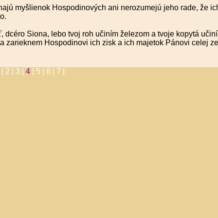
ajú myšlienok Hospodinových ani nerozumejú jeho rade, že ic
o.
, dcéro Siona, lebo tvoj roh učiním železom a tvoje kopytá učin
a zarieknem Hospodinovi ich zisk a ich majetok Pánovi celej z
 |
2 |
3 |
4
|
5 |
6 |
7 |