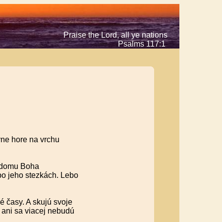
Praise the Lord, all ye nations
Psalms 117:1
ne hore na vrchu
o domu Boha
po jeho stezkách. Lebo
 časy. A skujú svoje
 ani sa viacej nebudú