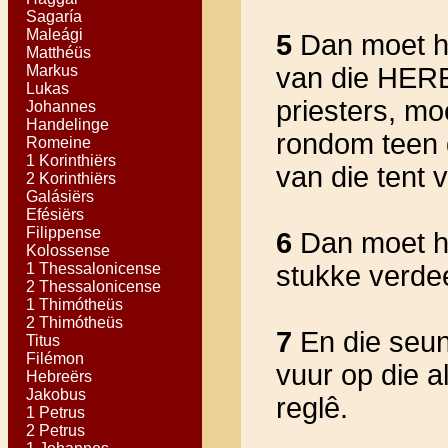
Sagaría
Maleági
5
Dan moet hy
Matthéüs
Markus
van die HERE
Lukas
priesters, mo
Johannes
Handelinge
rondom teen d
Romeine
1 Korinthiërs
van die tent
2 Korinthiërs
Galásiërs
Efésiërs
Filippense
6
Dan moet hy 
Kolossense
1 Thessalonicense
stukke verdee
2 Thessalonicense
1 Thimótheüs
2 Thimótheüs
7
En die seun
Titus
Filémon
vuur op die a
Hebreërs
Jakobus
reglê.
1 Petrus
2 Petrus