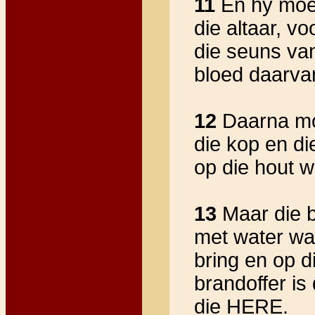
11
En hy moet
die altaar, v
die seuns van
bloed daarvan
12
Daarna moe
die kop en die
op die hout wa
13
Maar die b
met water was
bring en op d
brandoffer is 
die HERE.