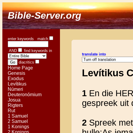
Bible-Server.org
enter keywords match
AND
find keywords in
translate into
diacritics
Home Page
Levítikus 
Genesis
Exodus
Levítikus
Númeri
1
En die HER
Deuteronómium
Josua
gespreek uit
Rigters
Rut
1 Samuel
2
Spreek met d
2 Samuel
1 Konings
hulle:As iema
2 Konings