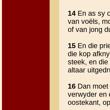
14
En as sy o
van voëls, mo
of van jong d
15
En die prie
die kop afkny
steek, en die
altaar uitged
16
Dan moet h
verwyder en d
oostekant, op