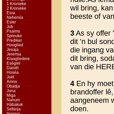
1 Kronieke
wil bring, kan
2 Kronieke
Esra
beeste of van
Nehemía
Ester
Job
Psalms
3
As sy offer 
Spreuke
dit 'n bul so
Prediker
Hooglied
die ingang v
Jesaja
Jeremia
dit bring, so
Klaagliedere
Eségiël
van die HERE
Daniël
Hoséa
Joël
Amos
4
En hy moet 
Obadja
brandoffer lê
Jona
Miga
aangeneem wo
Nahum
Hábakuk
doen.
Sefánja
Haggai