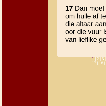
17
Dan moet h
om hulle af te
die altaar aa
oor die vuur is
van lieflike 
1
|
2 |
3 
17 |
18 |