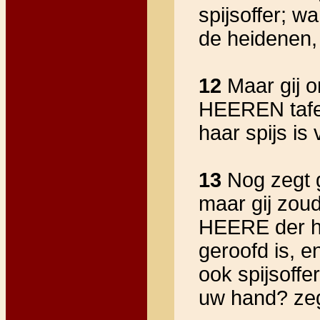
spijsoffer; w
de heidenen,
12
Maar gij on
HEEREN tafel
haar spijs is 
13
Nog zegt g
maar gij zou
HEERE der he
geroofd is, e
ook spijsoffe
uw hand? ze