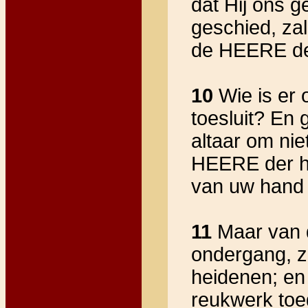
dat Hij ons g
geschied, za
de HEERE de
10
Wie is er 
toesluit? En 
altaar om nie
HEERE der hei
van uw hand
11
Maar van d
ondergang, z
heidenen; en
reukwerk toe