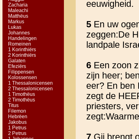
eeuwigheid.
Zacharia
Maleachi
Matthëus
Markus
5
En uw ogen z
Lukas
zeggen:De HE
Johannes
Handelingen
landpale Israe
Romeinen
1 Korinthiërs
2 Korinthiërs
Galaten
6
Een zoon za
Efeziërs
Filippensen
zijn heer; be
Kolossensen
1 Thessalonicensen
eer? En ben 
2 Thessalonicensen
zegt de HEER
1 Timothëus
2 Timothëus
priesters, ve
Titus
Filemon
zegt:Waarme
Hebrëen
Jakobus
1 Petrus
2 Petrus
7
Gij brengt o
1 Johannes