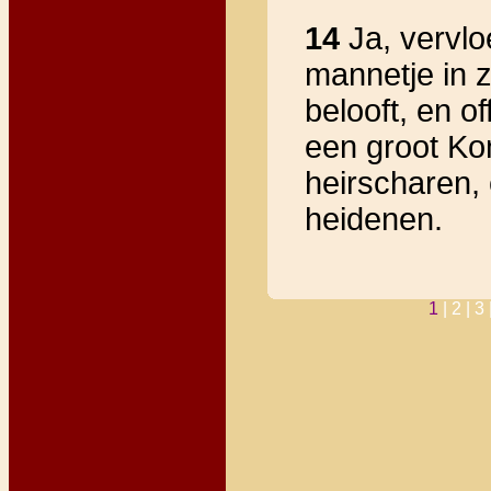
14
Ja, vervloe
mannetje in 
belooft, en o
een groot Ko
heirscharen, 
heidenen.
1
|
2 |
3 