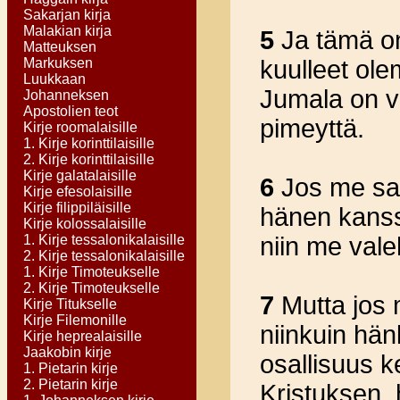
Sakarjan kirja
Malakian kirja
5
Ja tämä on
Matteuksen
Markuksen
kuulleet ole
Luukkaan
Jumala on v
Johanneksen
Apostolien teot
pimeyttä.
Kirje roomalaisille
1. Kirje korinttilaisille
2. Kirje korinttilaisille
Kirje galatalaisille
6
Jos me san
Kirje efesolaisille
Kirje filippiläisille
hänen kanss
Kirje kolossalaisille
1. Kirje tessalonikalaisille
niin me val
2. Kirje tessalonikalaisille
1. Kirje Timoteukselle
2. Kirje Timoteukselle
7
Mutta jos
Kirje Titukselle
Kirje Filemonille
niinkuin hän
Kirje heprealaisille
Jaakobin kirje
osallisuus 
1. Pietarin kirje
2. Pietarin kirje
Kristuksen,