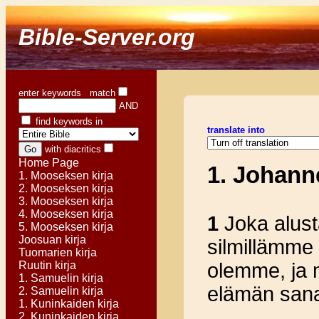
Bible-Server.org
enter keywords match
AND
find keywords in
translate into
with diacritics
Home Page
1. Johann
1. Mooseksen kirja
2. Mooseksen kirja
3. Mooseksen kirja
4. Mooseksen kirja
1
Joka alust
5. Mooseksen kirja
Joosuan kirja
silmillämme
Tuomarien kirja
Ruutin kirja
olemme, ja 
1. Samuelin kirja
elämän sana
2. Samuelin kirja
1. Kuninkaiden kirja
2. Kuninkaiden kirja