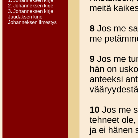
1. Johanneksen kirje
2. Johanneksen kirje
meitä kaikes
3. Johanneksen kirje
Juudaksen kirje
Johanneksen ilmestys
8
Jos me san
me petämme 
9
Jos me tu
hän on uskol
anteeksi ant
vääryydestä
10
Jos me 
tehneet ole,
ja ei hänen