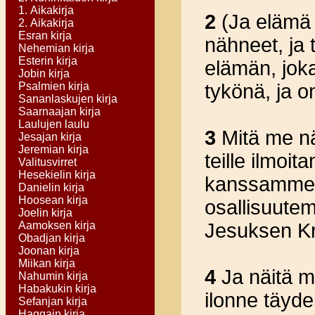
1. Aikakirja
2
(Ja elämä 
2. Aikakirja
Esran kirja
nähneet, ja 
Nehemian kirja
Esterin kirja
elämän, joka
Jobin kirja
Psalmien kirja
tykönä, ja o
Sananlaskujen kirja
Saarnaajan kirja
Laulujen laulu
3
Mitä me nä
Jesajan kirja
Jeremian kirja
teille ilmoit
Valitusvirret
Hesekielin kirja
kanssamme o
Danielin kirja
Hoosean kirja
osallisuute
Joelin kirja
Aamoksen kirja
Jesuksen Kr
Obadjan kirja
Joonan kirja
Miikan kirja
4
Ja näitä me
Nahumin kirja
Habakukin kirja
ilonne täydel
Sefanjan kirja
Haggain kirja