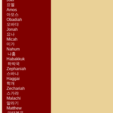
요엘
Amos
아모스
Obadiah
오바댜
Jonah
요나
Micah
미가
Nahum
나훔
Habakkuk
하박국
Zephaniah
스바냐
Haggai
학개
Zechariah
스가랴
Malachi
말라기
Matthew
마태복음