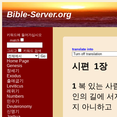
Bible-Server.org
키워드에 들어가십시오
match
translate into
그리고
키워드 검색
Home Page
시편 1장
Genesis
창세기
Exodus
출애굽기
1
복 있는 사
Leviticus
레위기
인의 길에 서
Numbers
민수기
지 아니하고
Deuteronomy
신명기
Joshua