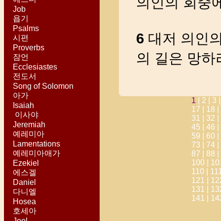
의인의 회중
Job
욥기
Psalms
6
대저 의인의
시편
Proverbs
의 길은 망
잠언
Ecclesiastes
전도서
Song of Solomon
아가
1
|
2 |
3 
Isaiah
17 |
18 |
이사야
31 |
32 |
Jeremiah
45 |
46 |
예레미아
59 |
60 |
Lamentations
73 |
74 |
예레미아애가
87 |
88 |
100 |
10
Ezekiel
110 |
11
에스겔
121 |
12
Daniel
131 |
13
다니엘
141 |
14
Hosea
호세아
Joel