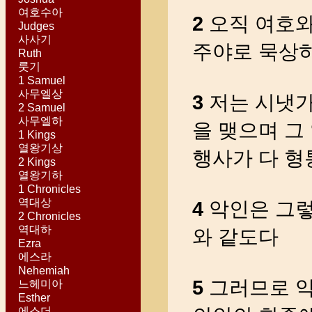
여호수아
2
오직 여호와
Judges
사사기
주야로 묵상
Ruth
룻기
1 Samuel
사무엘상
3
저는 시냇가
2 Samuel
사무엘하
을 맺으며 그
1 Kings
열왕기상
행사가 다 
2 Kings
열왕기하
1 Chronicles
역대상
4
악인은 그렇
2 Chronicles
역대하
와 같도다
Ezra
에스라
Nehemiah
5
그러므로 악
느헤미아
Esther
에스더