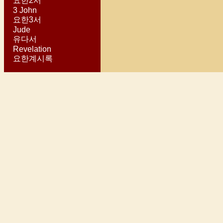
요한2서
3 John
요한3서
Jude
유다서
Revelation
요한계시록