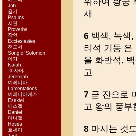
위하여 왕궁 
Job
욥기
새
Psalms
시편
Proverbs
6
백색, 녹색,
잠언
Ecclesiastes
리석 기둥 은
전도서
Song of Solomon
을 화반석, 백
아가
Isaiah
고
이사야
Jeremiah
예레미아
Lamentations
7
금 잔으로 
예레미아애가
Ezekiel
고 왕의 풍부
에스겔
Daniel
다니엘
Hosea
8
마시는 것도
호세아
Joel