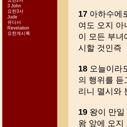
요한2서
3 John
요한3서
17
아하수에로
Jude
유다서
여도 오지 아
Revelation
요한계시록
이 모든 부녀
시할 것인즉
18
오늘이라도
의 행위를 듣
리니 멸시와
19
왕이 만일
왕 앞에 오지