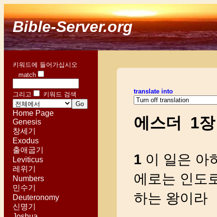
Bible-Server.org
키워드에 들어가십시오
match
translate into
그리고
키워드 검색
Home Page
에스더 1장
Genesis
창세기
Exodus
출애굽기
1
이 일은 아
Leviticus
레위기
에로는 인도로
Numbers
민수기
하는 왕이라
Deuteronomy
신명기
Joshua