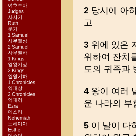
여호수아
2
당시에 아하
Judges
사사기
고
Ruth
룻기
1 Samuel
사무엘상
3
위에 있은 지
2 Samuel
사무엘하
위하여 잔치를
1 Kings
열왕기상
도의 귀족과 
2 Kings
열왕기하
1 Chronicles
역대상
4
왕이 여러 날
2 Chronicles
역대하
운 나라의 부
Ezra
에스라
Nehemiah
5
이 날이 다
느헤미아
Esther
에스더