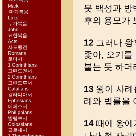
Mark
뭇 백성과 방
마가복음
Luke
후의 용모가
누가복음
John
요한복음
12
그러나 왕
Acts
사도행전
좇아, 오기를
Romans
로마서
붙는 듯 하더
1 Corinthians
고린도전서
2 Corinthians
고린도후서
13
왕이 사례를
Galatians
갈라디아서
례와 법률을 
Ephesians
에베소서
Philippians
빌립보서
14
때에 왕에
Colossians
골로새서
나라 첫 자리