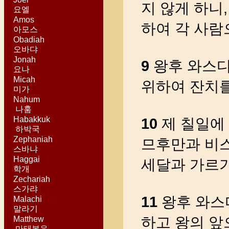
지 않게 하니
요엘
Amos
하여 각 사람
아모스
Obadiah
오바댜
Jonah
9
왕후 와스디
요나
Micah
위하여 잔치
미가
Nahum
나훔
Habakkuk
10
제 칠일에 
하박국
Zephaniah
므후만과 비
스바냐
Haggai
세달과 가르가
학개
Zechariah
스가랴
11
왕후 와스
Malachi
말라기
하고 왕의 앞
Matthew
마태복음