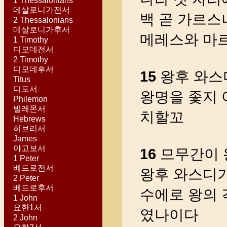
1 Thessalonians
데살로니가전서
백 곧 가르스
2 Thessalonians
데살로니가후서
메레스와 마
1 Timothy
디모데전서
2 Timothy
디모데후서
15
왕후 와스
Titus
디도서
왕명을 좇지 
Philemon
빌레몬서
치할꼬
Hebrews
히브리서
James
야고보서
16
므무간이 
1 Peter
베드로전서
왕후 와스디가
2 Peter
베드로후서
수에로 왕의 
1 John
요한1서
였나이다
2 John