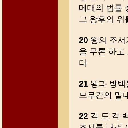
메대의 법률 
그 왕후의 위
20
왕의 조서
을 무론 하고
다
21
왕과 방백들
므무간의 말
22
각 도 각 
조서를 내려 