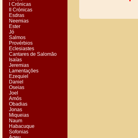
I Crónicas
II Crónicas
Esdras
Neemias
Ester
Jó
Salmos
Provérbios
Eclesiastes
Cantares de Salomão
Isaías
Jeremias
Lamentações
Ezequiel
Daniel
Oseias
Joel
Amós
Obadias
Jonas
Miqueias
Naum
Habacuque
Sofonias
Ageu