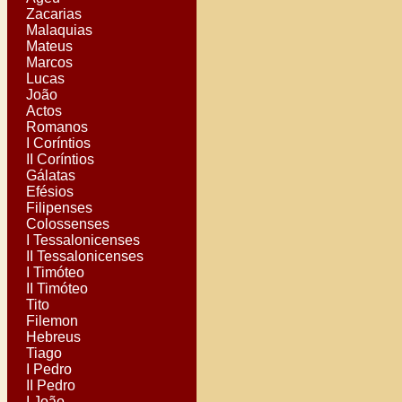
Zacarias
Malaquias
Mateus
Marcos
Lucas
João
Actos
Romanos
I Coríntios
II Coríntios
Gálatas
Efésios
Filipenses
Colossenses
I Tessalonicenses
II Tessalonicenses
I Timóteo
II Timóteo
Tito
Filemon
Hebreus
Tiago
I Pedro
II Pedro
I João