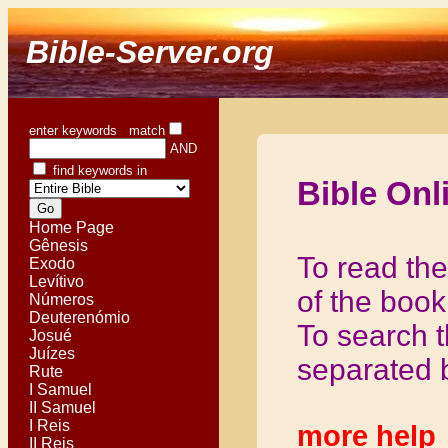
Bible-Server.org
enter keywords match
AND
find keywords in
Bible Onl
Home Page
Gênesis
To read the
Exodo
Levítivo
of the book 
Números
Deuterenómio
To search t
Josué
Juízes
separated 
Rute
I Samuel
II Samuel
I Reis
more help
II Reis