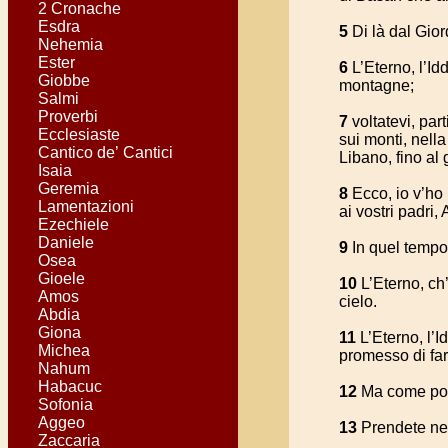
2 Cronache
Esdra
5
Di là dal Gio
Nehemia
Ester
6
L’Eterno, l’Id
Giobbe
montagne;
Salmi
Proverbi
7
voltatevi, par
Ecclesiaste
sui monti, nell
Cantico de’ Cantici
Libano, fino al 
Isaia
Geremia
8
Ecco, io v’ho 
Lamentazioni
ai vostri padri
Ezechiele
Daniele
9
In quel tempo 
Osea
Gioele
10
L’Eterno, ch’
Amos
cielo.
Abdia
Giona
11
L’Eterno, l’I
Michea
promesso di far
Nahum
Habacuc
12
Ma come posso
Sofonia
Aggeo
13
Prendete nell
Zaccaria