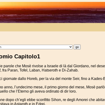
omio Capitolo1
 parole che Mosè rivolse a Israele di là dal Giordano, nel deser
f, fra Paran, Tofel, Laban, Hatseroth e Di-Zahab.
i giornate dallo Horeb, per la via del monte Seir, fino a Kades-
o anno, l’undecimo mese, il primo giorno del mese, Mosè parlò ai
ello che l’Eterno gli aveva ordinato di dir loro.
e dopo ch’egli ebbe sconfitto Sihon, re degli Amorei che abita
itava in Astaroth e in Edrei.