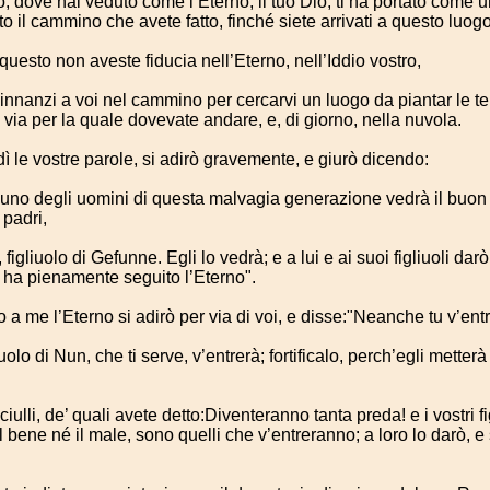
, dove hai veduto come l’Eterno, il tuo Dio, ti ha portato come 
utto il cammino che avete fatto, finché siete arrivati a questo luogo
esto non aveste fiducia nell’Eterno, nell’Iddio vostro,
nnanzi a voi nel cammino per cercarvi un luogo da piantar le ten
 via per la quale dovevate andare, e, di giorno, nella nuvola.
ì le vostre parole, si adirò gravemente, e giurò dicendo:
uno degli uomini di questa malvagia generazione vedrà il buon
 padri,
figliuolo di Gefunne. Egli lo vedrà; e a lui e ai suoi figliuoli darò
 ha pienamente seguito l’Eterno".
a me l’Eterno si adirò per via di voi, e disse:"Neanche tu v’entr
uolo di Nun, che ti serve, v’entrerà; fortificalo, perch’egli metter
nciulli, de’ quali avete detto:Diventeranno tanta preda! e i vostri f
 bene né il male, sono quelli che v’entreranno; a loro lo darò, e