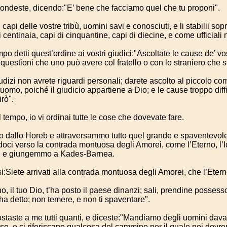
pondeste, dicendo:"E’ bene che facciamo quel che tu proponi".
i capi delle vostre tribù, uomini savi e conosciuti, e li stabilii so
i centinaia, capi di cinquantine, capi di diecine, e come ufficiali n
po detti quest’ordine ai vostri giudici:"Ascoltate le cause de’ vost
 questioni che uno può avere col fratello o con lo straniero che st
udizi non avrete riguardi personali; darete ascolto al piccolo c
omo, poiché il giudicio appartiene a Dio; e le cause troppo diffic
irò".
 tempo, io vi ordinai tutte le cose che dovevate fare.
 dallo Horeb e attraversammo tutto quel grande e spaventevol
doci verso la contrada montuosa degli Amorei, come l’Eterno, l’I
re, e giungemmo a Kades-Barnea.
si:Siete arrivati alla contrada montuosa degli Amorei, che l’Eterno,
o, il tuo Dio, t’ha posto il paese dinanzi; sali, prendine possesso
t’ha detto; non temere, e non ti spaventare".
staste a me tutti quanti, e diceste:"Mandiamo degli uomini davan
se, e ci riferiscano qualcosa del cammino per il quale noi dovrem