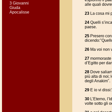
3 Giovanni
alle quali dovr
Giuda
Apocalisse
23
La cosa mi pi
24
Quelli s’inca
paese.
25
Presero con l
dicendo:"Quello
26
Ma voi non vo
27
mormoraste ne
d’Egitto per da
28
Dove saliam n
più alta di noi; 
degli Anakim".
29
E io vi dissi
30
L’Eterno, l’I
volte sotto gli o