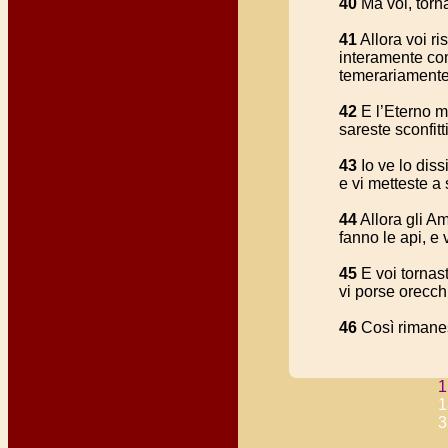
40
Ma voi, torna
41
Allora voi r
interamente come
temerariamente 
42
E l’Eterno mi
sareste sconfitt
43
Io ve lo diss
e vi metteste a 
44
Allora gli A
fanno le api, e 
45
E voi tornast
vi porse orecch
46
Così rimanest
1
3