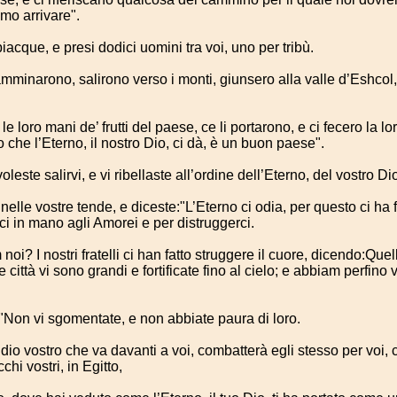
emo arrivare".
acque, e presi dodici uomini tra voi, uno per tribù.
mminarono, salirono verso i monti, giunsero alla valle d’Eshcol,
e loro mani de’ frutti del paese, ce li portarono, e ci fecero la lo
 che l’Eterno, il nostro Dio, ci dà, è un buon paese".
leste salirvi, e vi ribellaste all’ordine dell’Eterno, del vostro Di
lle vostre tende, e diceste:"L’Eterno ci odia, per questo ci ha f
rci in mano agli Amorei e per distruggerci.
oi? I nostri fratelli ci han fatto struggere il cuore, dicendo:Que
le città vi sono grandi e fortificate fino al cielo; e abbiam perfino v
:"Non vi sgomentate, e non abbiate paura di loro.
ddio vostro che va davanti a voi, combatterà egli stesso per voi, 
cchi vostri, in Egitto,