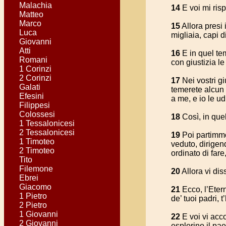
Malachia
14
E voi mi ris
Matteo
Marco
15
Allora presi 
Luca
migliaia, capi d
Giovanni
Atti
16
E in quel tem
Romani
con giustizia le
1 Corinzi
2 Corinzi
17
Nei vostri gi
Galati
temerete alcun u
Efesini
a me, e io le ud
Filippesi
Colossesi
18
Così, in quel
1 Tessalonicesi
2 Tessalonicesi
19
Poi partimmo
1 Timoteo
veduto, dirigen
2 Timoteo
ordinato di fa
Tito
Filemone
20
Allora vi dis
Ebrei
Giacomo
21
Ecco, l’Etern
1 Pietro
de’ tuoi padri, 
2 Pietro
1 Giovanni
22
E voi vi acco
2 Giovanni
esplorino il pae