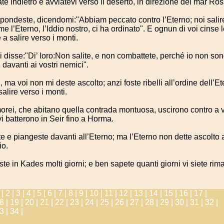
te indietro e avviatevi verso il deserto, in direzione del mar Ros
ispondeste, dicendomi:"Abbiam peccato contro l’Eterno; noi sal
 l’Eterno, l’Iddio nostro, ci ha ordinato". E ognun di voi cinse l
a salire verso i monti.
 disse:"Di’ loro:Non salite, e non combattete, perché io non son
i davanti ai vostri nemici".
i, ma voi non mi deste ascolto; anzi foste ribelli all’ordine dell’E
salire verso i monti.
morei, che abitano quella contrada montuosa, uscirono contro a 
vi batterono in Seir fino a Horma.
e e piangeste davanti all’Eterno; ma l’Eterno non dette ascolto 
io.
e in Kades molti giorni; e ben sapete quanti giorni vi siete rima
1
|
2 |
3 |
4 |
5 |
6 |
7 |
8 |
9 |
10 |
11 |
12 |
13 |
14 |
15 |
16 |
17 |
8 |
19 |
20 |
21 |
22 |
23 |
24 |
25 |
26 |
27 |
28 |
29 |
30 |
31 |
32 |
3 |
34 |