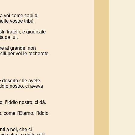
pra voi come capi di
elle vostre tribù.
ri fratelli, e giudicate
a da lui.
ome al grande; non
ili per voi le recherete
e deserto che avete
ddio nostro, ci aveva
 l’Iddio nostro, ci dà.
, come l’Eterno, l’Iddio
ti a noi, che ci
o salire, e delle città