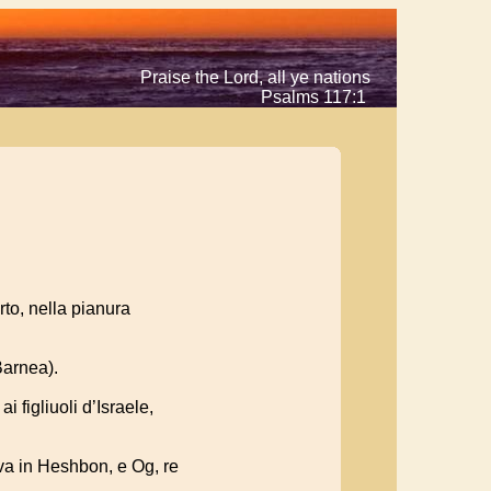
Praise the Lord, all ye nations
Psalms 117:1
to, nella pianura
Barnea).
 figliuoli d’Israele,
va in Heshbon, e Og, re