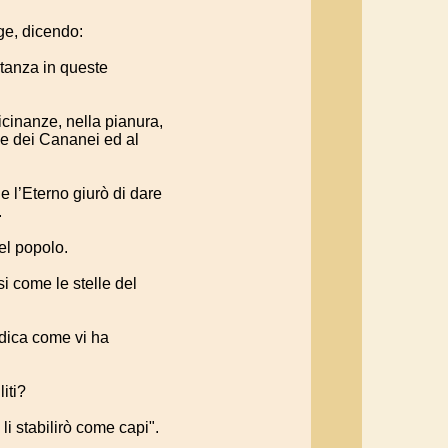
ge, dicendo:
stanza in queste
icinanze, nella pianura,
se dei Cananei ed al
e l’Eterno giurò di dare
.
del popolo.
si come le stelle del
nedica come vi ha
iti?
 li stabilirò come capi".