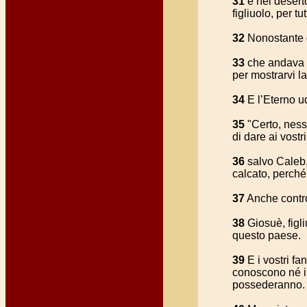
31
e nel deserto
figliuolo, per t
32
Nonostante qu
33
che andava i
per mostrarvi la
34
E l’Eterno ud
35
"Certo, ness
di dare ai vostri
36
salvo Caleb, 
calcato, perché
37
Anche contro 
38
Giosuè, figli
questo paese.
39
E i vostri fa
conoscono né il
possederanno.