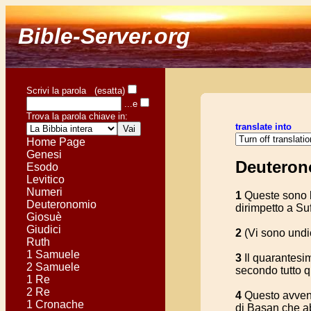
Bible-Server.org
Scrivi la parola (esatta)
...e
Trova la parola chiave in:
translate into
Home Page
Genesi
Deuteron
Esodo
Levitico
Numeri
1
Queste sono le
Deuteronomio
dirimpetto a Su
Giosuè
Giudici
2
(Vi sono undic
Ruth
1 Samuele
3
Il quarantesim
2 Samuele
secondo tutto qu
1 Re
2 Re
4
Questo avvenn
1 Cronache
di Basan che ab