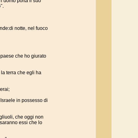
un uomo porta il suo
".
de:di notte, nel fuoco
 paese che ho giurato
 la terra che egli ha
erai;
à Israele in possesso di
igliuoli, che oggi non
 saranno essi che lo