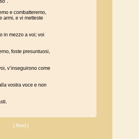
so".
iremo e combatteremo,
e armi, e vi metteste
o in mezzo a voi; voi
terno, foste presuntuosi,
voi, v’inseguirono come
alla vostra voce e non
sti.
[ Next ]