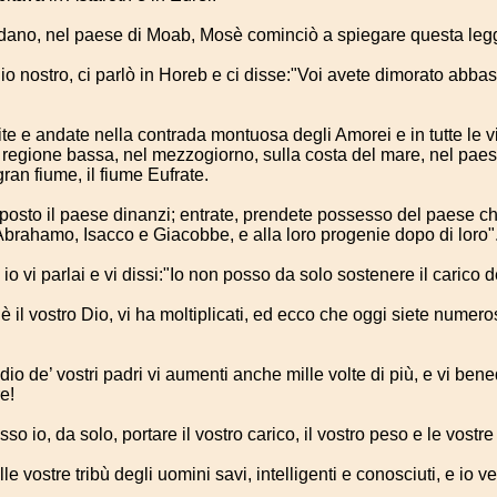
rdano, nel paese di Moab, Mosè cominciò a spiegare questa leg
dio nostro, ci parlò in Horeb e ci disse:"Voi avete dimorato abba
tite e andate nella contrada montuosa degli Amorei e in tutte le v
a regione bassa, nel mezzogiorno, sulla costa del mare, nel pae
gran fiume, il fiume Eufrate.
posto il paese dinanzi; entrate, prendete possesso del paese ch
, Abrahamo, Isacco e Giacobbe, e alla loro progenie dopo di loro"
io vi parlai e vi dissi:"Io non posso da solo sostenere il carico 
è il vostro Dio, vi ha moltiplicati, ed ecco che oggi siete numero
ddio de’ vostri padri vi aumenti anche mille volte di più, e vi be
e!
 io, da solo, portare il vostro carico, il vostro peso e le vostre l
e vostre tribù degli uomini savi, intelligenti e conosciuti, e io ve