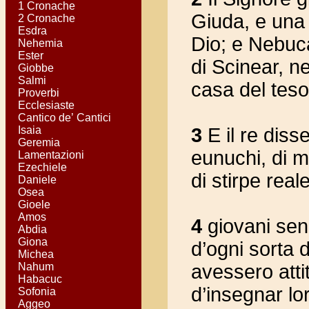
1 Cronache
Giuda, e una p
2 Cronache
Esdra
Dio; e Nebuca
Nehemia
Ester
di Scinear, ne
Giobbe
Salmi
casa del teso
Proverbi
Ecclesiaste
Cantico de’ Cantici
Isaia
3
E il re diss
Geremia
eunuchi, di me
Lamentazioni
Ezechiele
di stirpe reale
Daniele
Osea
Gioele
Amos
4
giovani senza
Abdia
Giona
d’ogni sorta di
Michea
Nahum
avessero atti
Habacuc
d’insegnar lor
Sofonia
Aggeo