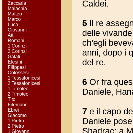
Caldei.
Zaccaria
Malachia
Matteo
Marco
5
Il re assegn
Luca
Giovanni
delle vivande
Atti
Romani
ch’egli bevev
1 Corinzi
anni, dopo i 
2 Corinzi
Galati
del re.
Efesini
Filippesi
Colossesi
1 Tessalonicesi
6
Or fra questi
2 Tessalonicesi
1 Timoteo
Daniele, Hana
2 Timoteo
Tito
Filemone
7
e il capo de
Ebrei
Giacomo
Daniele pose
1 Pietro
2 Pietro
Shadrac; a M
1 Giovanni