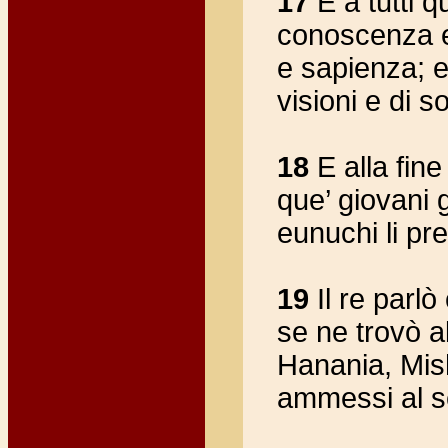
17
E a tutti q
conoscenza e i
e sapienza; e
visioni e di s
18
E alla fine
que’ giovani g
eunuchi li p
19
Il re parlò
se ne trovò 
Hanania, Mish
ammessi al se