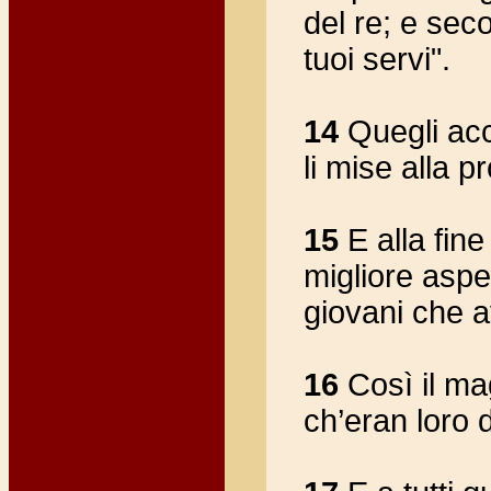
del re; e seco
tuoi servi".
14
Quegli ac
li mise alla p
15
E alla fine
migliore aspet
giovani che a
16
Così il mag
ch’eran loro d