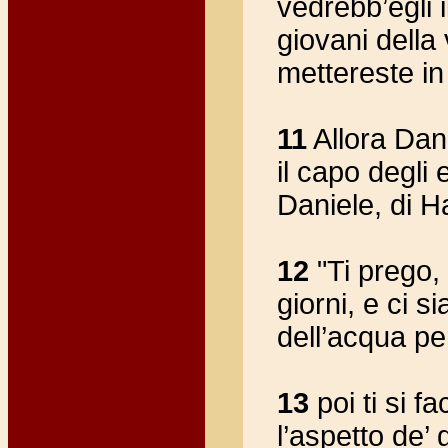
vedrebb’egli i
giovani dell
mettereste in 
11
Allora Dan
il capo degli 
Daniele, di H
12
"Ti prego, 
giorni, e ci s
dell’acqua pe
13
poi ti si f
l’aspetto de’