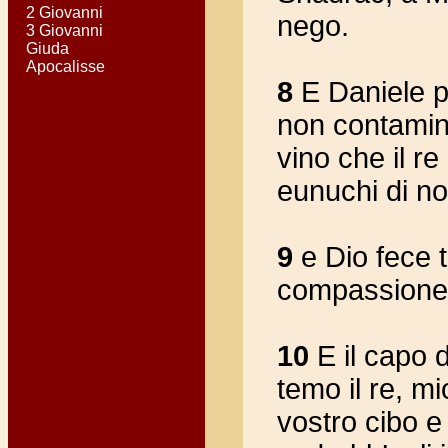
2 Giovanni
nego.
3 Giovanni
Giuda
Apocalisse
8
E Daniele pr
non contamina
vino che il r
eunuchi di no
9
e Dio fece 
compassione 
10
E il capo d
temo il re, mi
vostro cibo e