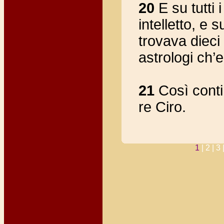
20
E su tutti 
intelletto, e su
trovava dieci 
astrologi ch’e
21
Così conti
re Ciro.
1
|
2 |
3 