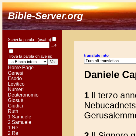
Bible-Server.org
Scrivi la parola (esatta)
...e
translate into
Trova la parola chiave in:
Home Page
Daniele Ca
Genesi
Esodo
Levitico
Numeri
1
Il terzo ann
Deuteronomio
Giosuè
Nebucadnetsar
Giudici
Ruth
Gerusalemme,
1 Samuele
2 Samuele
1 Re
2 Re
2
Il Signore g