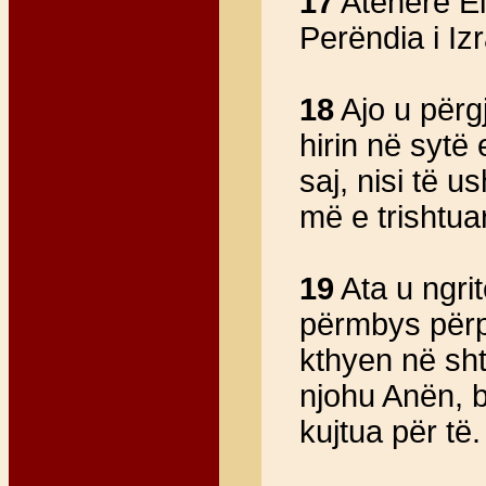
17
Atëherë El
Perëndia i Izr
18
Ajo u përgj
hirin në sytë
saj, nisi të 
më e trishtuar
19
Ata u ngri
përmbys përpa
kthyen në sh
njohu Anën, b
kujtua për të.