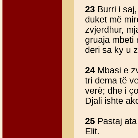
23
Burri i saj
duket më mirë
zvjerdhur, mja
gruaja mbeti n
deri sa ky u 
24
Mbasi e zv
tri dema të ve
verë; dhe i ço
Djali ishte a
25
Pastaj ata 
Elit.