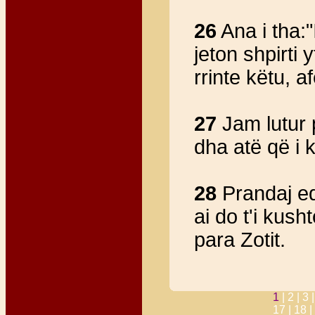
26
Ana i tha:"
jeton shpirti 
rrinte këtu, af
27
Jam lutur 
dha atë që i 
28
Prandaj edh
ai do t'i kus
para Zotit.
1
|
2 |
3 
17 |
18 |