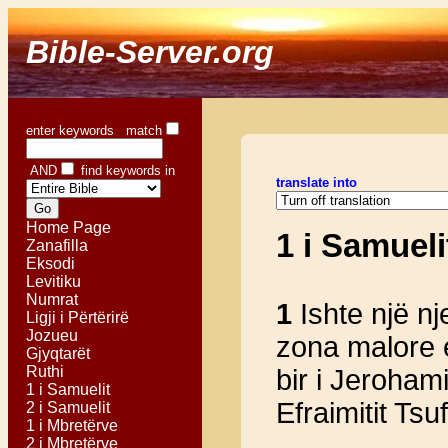
Bible-Server.org
enter keywords match
AND
find keywords in
translate into
Home Page
1 i Samuel
Zanafilla
Eksodi
Levitiku
Numrat
1
Ishte një nj
Ligji i Përtërirë
Jozueu
zona malore e
Gjyqtarët
Ruthi
bir i Jerohamit
1 i Samuelit
Efraimitit Tsuf
2 i Samuelit
1 i Mbretërve
2 i Mbretërve