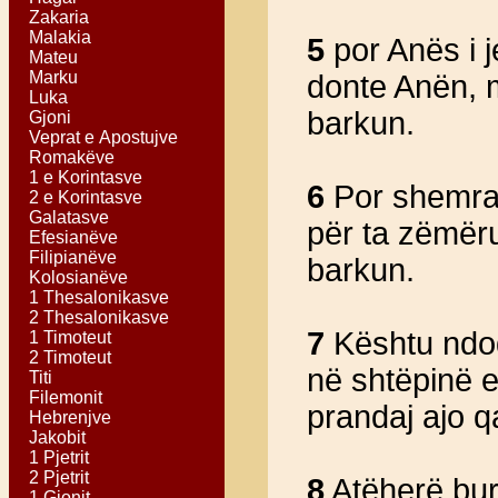
Zakaria
Malakia
5
por Anës i j
Mateu
Marku
donte Anën, m
Luka
barkun.
Gjoni
Veprat e Apostujve
Romakëve
1 e Korintasve
6
Por shemra 
2 e Korintasve
Galatasve
për ta zëmëru
Efesianëve
Filipianëve
barkun.
Kolosianëve
1 Thesalonikasve
2 Thesalonikasve
7
Kështu ndodh
1 Timoteut
2 Timoteut
në shtëpinë e
Titi
Filemonit
prandaj ajo 
Hebrenjve
Jakobit
1 Pjetrit
2 Pjetrit
8
Atëherë burr
1 Gjonit