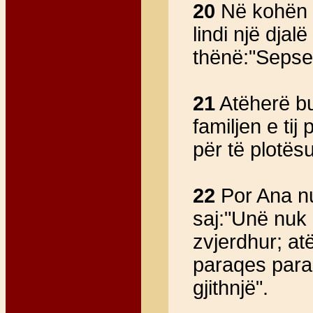
20
Në kohën e
lindi një djal
thënë:"Sepse 
21
Atëherë bur
familjen e tij 
për të plotësu
22
Por Ana nuk
saj:"Unë nuk d
zvjerdhur; at
paraqes para 
gjithnjë".