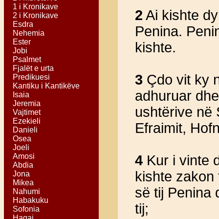
1 i Kronikave
2
Ai kishte dy
2 i Kronikave
Esdra
Penina. Penin
Nehemia
Ester
kishte.
Jobi
Psalmet
Fjalët e urta
3
Çdo vit ky nj
Predikuesi
Kantiku i Kantikëve
adhuruar dhe p
Isaia
Jeremia
ushtërive në 
Vajtimet
Ezekieli
Efraimit, Hofni
Danieli
Osea
Joeli
Amosi
4
Kur i vinte d
Abdia
kishte zakon 
Jona
Mikea
së tij Penina 
Nahumi
Habakuku
tij;
Sofonia
Hagai