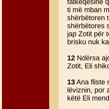
fatkeqësinë q
ti më mban m
shërbëtoren t
shërbëtores s
jap Zotit për t
brisku nuk ka 
12
Ndërsa ajo
Zotit, Eli shi
13
Ana fliste 
lëviznin, por 
këtë Eli mend