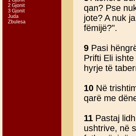
2 Gjonit
qan? Pse nuk
3 Gjonit
jote? A nuk j
Juda
Zbulesa
fëmijë?".
9
Pasi hëngrën
Prifti Eli is
hyrje të tabern
10
Në trishtimi
qarë me dën
11
Pastaj lidh
ushtrive, në 