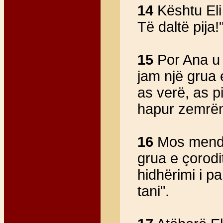
14
Kështu Eli 
Të daltë pija!"
15
Por Ana u 
jam një grua 
as verë, as p
hapur zemrën 
16
Mos mendo 
grua e çorod
hidhërimi i p
tani".