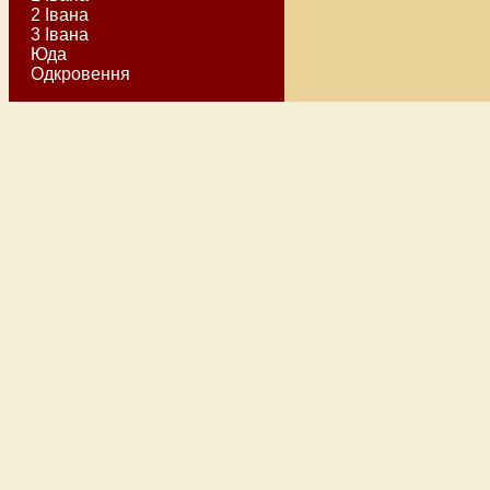
2 Івана
3 Івана
Юда
Одкровення