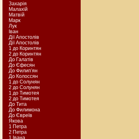
Захарія
Малахій
Матвій
Марк
Лук
Іван
Дії Апостолів
Дії Апостолів
1 до Коринтян
2 до Коринтян
До Галатів
До Єфесян
До Филип'ян
До Колоссян
1 до Солунян
2 до Солунян
1 до Тимотея
2 до Тимотея
До Тита
До Филимона
До Євреїв
Якова
1 Петра
2 Петра
1 Івана