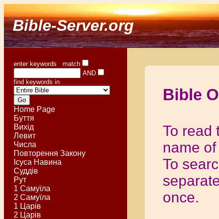
Bible-Server.org
enter keywords match
AND
find keywords in
Bible O
Home Page
Буття
Вихід
To read 
Левит
name of 
Числа
Повторення Закону
To searc
Ісуса Навина
Суддів
separat
Рут
1 Самуїла
once.
2 Самуїла
1 Царів
2 Царів