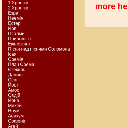
1 Хроніки
more he
2 Хроніки
Езра
Неемія
Естер
Йов
Псалми
Приповісті
Екклезіяст
Пісня над піснями Соломона
Ісая
Єремія
Плач Єремії
Єзекіїль
Даниїл
Осія
Йоїл
Амос
Овдій
Йона
Михей
Наум
Авакум
Софонія
Агей