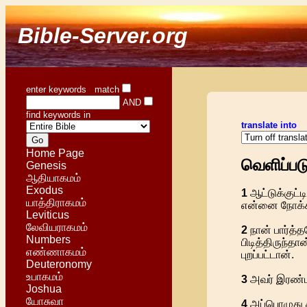
Bible-Server.org
enter keywords match
AND
find keywords in
translate into
Home Page
வெளிப்பட
Genesis
ஆதியாகமம்
Exodus
1
ஆட்டுக்குட்
யாத்திராகமம்
என்னை நோக்கி:
Leviticus
லேவியராகமம்
2
நான் பார்த்
Numbers
பிடித்திருந்த
எண்ணாகமம்
புறப்பட்டான்.
Deuteronomy
உபாகமம்
3
அவர் இரண்டா
Joshua
யோசுவா
4
அப்பொழுது ச