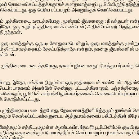
் கொலைசெய்யத்தக்கதாகச் சமாதானத்தைப் பூமியிலிருந்தெடுத்து
க்கப்பட்டது; ஒரு பெரிய பட்டயமும் அவனுக்குக் கொடுக்கப்பட்டது.
ம் முத்திரையை உடைத்தபோது, மூன்றாம் ஜீவனானது: நீ வந்துபார் என்
 இதோ, ஒரு கறுப்புக்குதிரையைக் கண்டேன்; அதின்மேல் ஏறியிருந்தவ
திருந்தான்.
ஒரு பணத்துக்கு ஒருபடி கோதுமையென்றும், ஒரு பணத்துக்கு மூன்ற
திராட்சரசத்தையும் சேதப்படுத்தாதே என்றும், நான்கு ஜீவன்களின் ம
ட்டேன்.
 முத்திரையை உடைத்தபோது, நாலாம் ஜீவனானது: நீ வந்துபார் என்று 
தபோது, இதோ, மங்கின நிறமுள்ள ஒரு குதிரையைக் கண்டேன்; அதின்மே
ெயர்; பாதாளம் அவன்பின் சென்றது. பட்டயத்தினாலும், பஞ்சத்தினாலும
்களினாலும், பூமியின் காற்பங்கிலுள்ளவர்களைக் கொலைசெய்யும்படிய
 கொடுக்கப்பட்டது.
ம் முத்திரையை உடைத்தபோது, தேவவசனத்தினிமித்தமும் தாங்கள் க
த்தமும் கொல்லப்பட்டவர்களுடைய ஆத்துமாக்களைப் பலிபீடத்தின் கீழே
ிசுத்தமும் சத்தியமுமுள்ள ஆண்டவரே, தேவரீர் பூமியின்மேல் குடியிரு
ித்து எதுவரைக்கும் நியாயத்தீர்ப்புச் செய்யாமலும் பழிவாங்காமலும் இ
ப்பிட்டார்கள்.