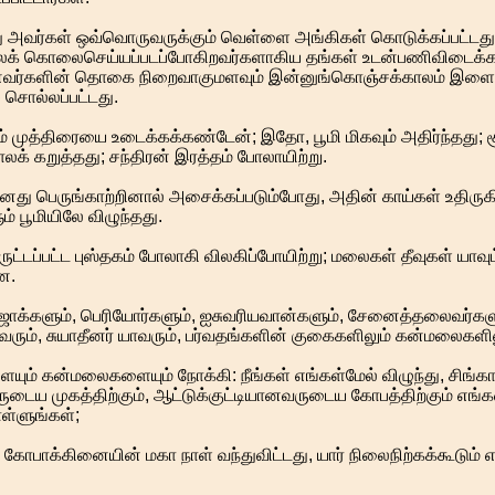
அவர்கள் ஒவ்வொருவருக்கும் வெள்ளை அங்கிகள் கொடுக்கப்பட்டது; 
க் கொலைசெய்யப்படப்போகிறவர்களாகிய தங்கள் உடன்பணிவிடைக்கா
ர்களின் தொகை நிறைவாகுமளவும் இன்னுங்கொஞ்சக்காலம் இளைப்
 சொல்லப்பட்டது.
 முத்திரையை உடைக்கக்கண்டேன்; இதோ, பூமி மிகவும் அதிர்ந்தது; சூர
க் கறுத்தது; சந்திரன் இரத்தம் போலாயிற்று.
து பெருங்காற்றினால் அசைக்கப்படும்போது, அதின் காய்கள் உதிரு
ம் பூமியிலே விழுந்தது.
ருட்டப்பட்ட புஸ்தகம் போலாகி விலகிப்போயிற்று; மலைகள் தீவுகள் யாவ
ன.
ாஜாக்களும், பெரியோர்களும், ஐசுவரியவான்களும், சேனைத்தலைவர்கள
ரும், சுயாதீனர் யாவரும், பர்வதங்களின் குகைகளிலும் கன்மலைகளி
யும் கன்மலைகளையும் நோக்கி: நீங்கள் எங்கள்மேல் விழுந்து, சிங்க
வருடைய முகத்திற்கும், ஆட்டுக்குட்டியானவருடைய கோபத்திற்கும் எங
்ளுங்கள்;
பாக்கினையின் மகா நாள் வந்துவிட்டது, யார் நிலைநிற்கக்கூடும் எ