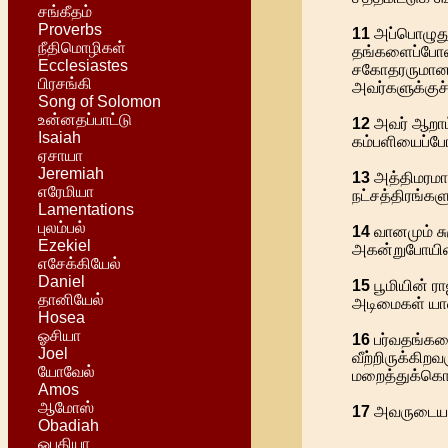
சங்கீதம்
Proverbs
11
அப்பொழுது 
நீதிமொழிகள்
தங்களைப்போல
Ecclesiastes
சகோதரருமானவ
பிரசங்கி
அவர்களுக்குச்
Song of Solomon
உன்னதப்பாட்டு
12
அவர் ஆறாம்
Isaiah
கம்பளியைப்போல
ஏசாயா
Jeremiah
13
அத்திமரமான
எரேமியா
நட்சத்திரங்களு
Lamentations
புலம்பல்
14
வானமும் சு
Ezekiel
அகன்றுபோயி
எசேக்கியேல்
Daniel
15
பூமியின் ர
தானியேல்
அடிமைகள் யாவ
Hosea
ஓசியா
16
பர்வதங்களை
Joel
வீற்றிருக்கிற
யோவேல்
மறைத்துக்கொள
Amos
ஆமோஸ்
17
அவருடைய கோ
Obadiah
ஒபதியா