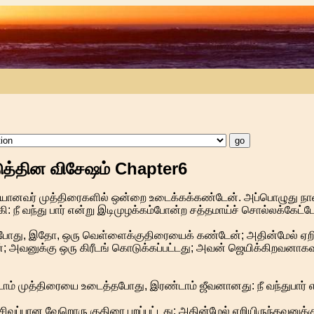
ுத்தின விசேஷம் Chapter6
டியானவர் முத்திரைகளில் ஒன்றை உடைக்கக்கண்டேன். அப்பொழுது நான
 நீ வந்து பார் என்று இடிமுழக்கம்போன்ற சத்தமாய்ச் சொல்லக்கேட்ட
தபோது, இதோ, ஒரு வெள்ளைக்குதிரையைக் கண்டேன்; அதின்மேல் ஏறி
ான்; அவனுக்கு ஒரு கிரீடங் கொடுக்கப்பட்டது; அவன் ஜெயிக்கிறவனாக
ம் முத்திரையை உடைத்தபோது, இரண்டாம் ஜீவனானது: நீ வந்துபார் எ
ிவப்பான வேறொரு குதிரை புறப்பட்டது; அதின்மேல் ஏறியிருந்தவனுக்கு