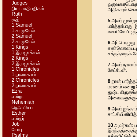
Judges
ஒருவரையொருவர
நியாயாதிபதிகள்
அதிகாரம் கொடு
Ruth
ரூத்
5
அவர் மூன்றா
1 Samuel
பார்த்தபோது,
1 சாமுவேல்
கையிலே பிடித்
2 Samuel
2 சாமுவேல்
6
அப்பொழுது, 
1 Kings
எண்ணெயையும் 
1 இராஜாக்கள்
சத்தத்தைக் கே
2 Kings
2 இராஜாக்கள்
7
அவர் நாலாம்
1 Chronicles
கேட்டேன்.
1 நாளாகமம்
2 Chronicles
8
நான் பார்த்
2 நாளாகமம்
மரணம் என்று ப
Ezra
துஷ்ட மிருகங
எஸ்றா
அவைகளுக்குக்
Nehemiah
நெகேமியா
9
அவர் ஐந்தா
Esther
சாட்சியினிமி
எஸ்தர்
Job
10
அவர்கள்: பர
யோபு
இரத்தத்தைக்குற
Psalms
சத்தமிட்டுக் கூ