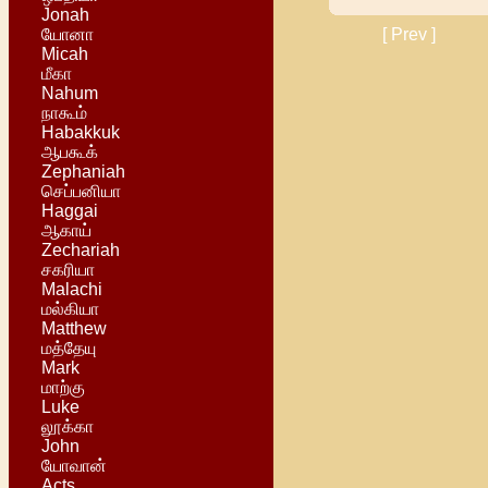
Jonah
யோனா
[ Prev ]
Micah
மீகா
Nahum
நாகூம்
Habakkuk
ஆபகூக்
Zephaniah
செப்பனியா
Haggai
ஆகாய்
Zechariah
சகரியா
Malachi
மல்கியா
Matthew
மத்தேயு
Mark
மாற்கு
Luke
லூக்கா
John
யோவான்
Acts