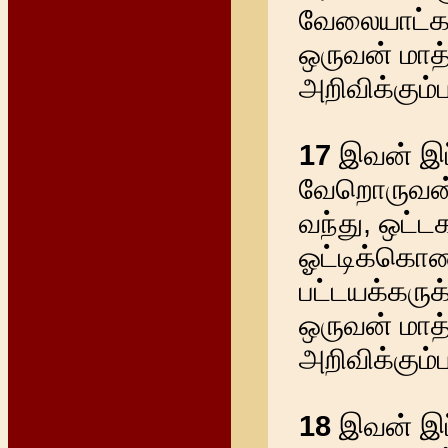
வேலையாட்களை
ஒருவன் மாத்
அறிவிக்கும்
17
இவன் இப்
வேறொருவன் வ
வந்து, ஒட்
ஓட்டிக்கொண
பட்டயக்கருக
ஒருவன் மாத்
அறிவிக்கும்
18
இவன் இப்