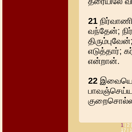
தரையிலே விழ
21
நிர்வாணிய
வந்தேன்; நி
திரும்புவேன்
எடுத்தார்; 
என்றான்.
22
இவையெல்
பாவஞ்செய்ய
குறைசொல்ல
1
|
2 
17 |
1