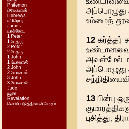
உண்டானவைய
Philemon
அப்பொழுது 
பிலேமோன்
Hebrews
உம்மைத் தூ
எபிரெயர்
James
யாக்கோபு
1 Peter
12
கர்த்தர்
1 பேதுரு
2 Peter
உண்டானவையெ
2 பேதுரு
1 John
அவன்மேல் மா
1 யோவான்
அப்பொழுது 
2 John
2 யோவான்
சந்நிதியைவிட
3 John
3 யோவான்
Jude
யூதா
13
பின்பு ஒ
Revelation
வெளிப்படுத்தின விசேஷம்
குமாரத்திகள
புசித்து, தி