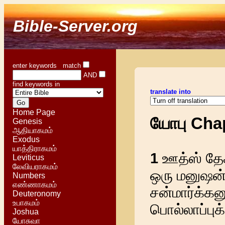
Bible-Server.org
enter keywords match
AND
find keywords in
translate into
Home Page
யோபு Cha
Genesis
ஆதியாகமம்
Exodus
யாத்திராகமம்
1
ஊத்ஸ் தேச
Leviticus
லேவியராகமம்
ஒரு மனுஷன்
Numbers
எண்ணாகமம்
சன்மார்க்கனு
Deuteronomy
உபாகமம்
பொல்லாப்புக
Joshua
யோசுவா