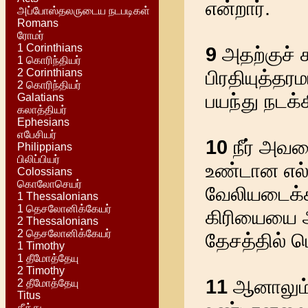
என்றார்.
அப்போஸ்தலருடைய நடபடிகள்
Romans
ரோமர்
1 Corinthians
9
அதற்குச் ச
1 கொரிந்தியர்
2 Corinthians
பிரதியுத்தர
2 கொரிந்தியர்
பயந்து நடக்
Galatians
கலாத்தியர்
Ephesians
எபேசியர்
10
நீர் அவன
Philippians
பிலிப்பியர்
உண்டான எல்ல
Colossians
கொலோசெயர்
வேலியடைக்
1 Thessalonians
1 தெசலோனிக்கேயர்
கிரியையை ஆ
2 Thessalonians
2 தெசலோனிக்கேயர்
தேசத்தில் பெ
1 Timothy
1 தீமோத்தேயு
2 Timothy
11
ஆனாலும் 
2 தீமோத்தேயு
Titus
தீத்து