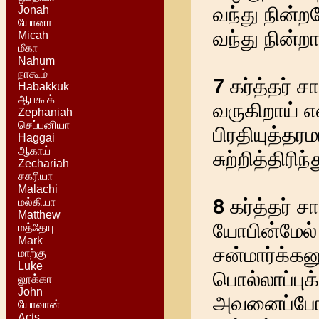
வந்து நின்ற
Jonah
யோனா
வந்து நின்றா
Micah
மீகா
Nahum
நாகூம்
7
கர்த்தர் சா
Habakkuk
ஆபகூக்
வருகிறாய் என
Zephaniah
செப்பனியா
பிரதியுத்தர
Haggai
ஆகாய்
சுற்றித்திரி
Zechariah
சகரியா
Malachi
8
கர்த்தர் 
மல்கியா
Matthew
யோபின்மேல
மத்தேயு
Mark
சன்மார்க்கனு
மாற்கு
Luke
பொல்லாப்பு
லூக்கா
John
அவனைப்போலப
யோவான்
Acts