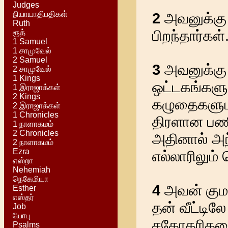
Judges
நியாயாதிபதிகள்
2
அவனுக்கு ஏ
Ruth
பிறந்தார்கள்
ரூத்
1 Samuel
1 சாமுவேல்
2 Samuel
3
அவனுக்கு 
2 சாமுவேல்
1 Kings
ஒட்டகங்களும
1 இராஜாக்கள்
2 Kings
கழுதைகளுமா
2 இராஜாக்கள்
1 Chronicles
திரளான பணி
1 நாளாகமம்
2 Chronicles
அதினால் அந்
2 நாளாகமம்
Ezra
எல்லாரிலும்
எஸ்றா
Nehemiah
நெகேமியா
4
அவன் குமா
Esther
எஸ்தர்
தன் வீட்டிலே
Job
யோபு
சகோதரிகளை
Psalms