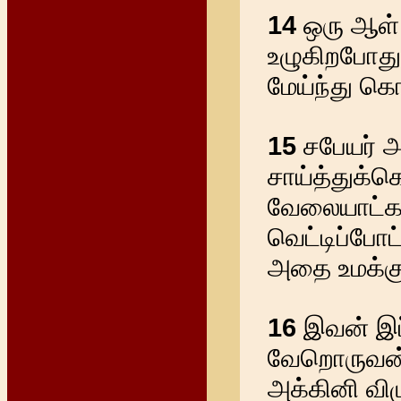
14
ஒரு ஆள் 
உழுகிறபோது
மேய்ந்து கொ
15
சபேயர் 
சாய்த்துக்
வேலையாட்கள
வெட்டிப்போட்
அதை உமக்கு 
16
இவன் இப்
வேறொருவன் 
அக்கினி விழ