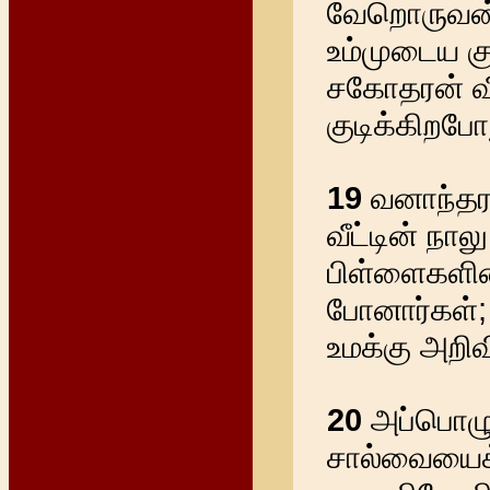
வேறொருவன் 
உம்முடைய கு
சகோதரன் வீட்
குடிக்கிறபோ
19
வனாந்தரவ
வீட்டின் நா
பிள்ளைகளின
போனார்கள்; 
உமக்கு அறிவ
20
அப்பொழுத
சால்வையைக்