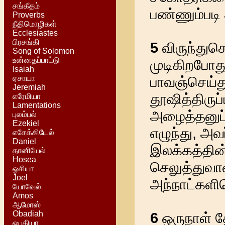
சங்கீதம்
பண்ணும்படி
Proverbs
நீதிமொழிகள்
Ecclesiastes
பிரசங்கி
5
விருந்து
Song of Solomon
உன்னதப்பாட்டு
முடிகிறபோத
Isaiah
ஏசாயா
பாவஞ்செய்த
Jeremiah
தூஷித்திருப
எரேமியா
Lamentations
அழைத்தனுப்ப
புலம்பல்
Ezekiel
எழுந்து, அவ
எசேக்கியேல்
Daniel
இலக்கத்தின
தானியேல்
Hosea
செலுத்துவா
ஓசியா
Joel
அந்நாட்களி
யோவேல்
Amos
ஆமோஸ்
Obadiah
6
ஒருநாள் தே
ஒபதியா