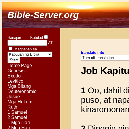
Bible-Server.org
Hanapin Katulad
AT
Maghanap sa
translate into
Home Page
Job Kapit
Genesis
Exodo
Levitico
Mga Bilang
1
Oo, dahil d
Deuteronomio
Josue
puso, at na
Mga Hukom
Ruth
kinaroroonan
1 Samuel
2 Samuel
1 Mga Hari
2
Dinggin nin
2 Mga Hari