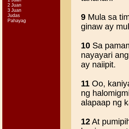
2 Juan
3 Juan
9
Mula sa ti
Judas
Pahayag
ginaw ay mul
10
Sa pamama
nayayari ang
ay naiipit.
11
Oo, kaniya
ng halomigmi
alapaap ng k
12
At pumipih