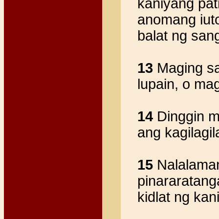
kaniyang pat
anomang iuto
balat ng san
13
Maging sa
lupain, o mag
14
Dinggin mo
ang kagilagi
15
Nalalama
pinararatanga
kidlat ng ka