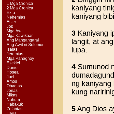
1 Mga Cronica
kaniyang tin
2 Mga Cronica
Ezra
kaniyang bibi
Nehemias
Ester
Job
Mga Awit
3
Kaniyang ip
Mga Kawikaan
langit, at an
Ang Mangangaral
Ang Awit ni Solomon
lupa.
Isaias
Jeremias
Mga Panaghoy
Ezekiel
4
Sumunod ni
Daniel
Hosea
dumadagundo
Joel
Amos
ng kaniyang k
Obadias
kung naririni
Jonas
Mikas
Nahum
Habakuk
5
Ang Dios ay
Zefanias
Hagai