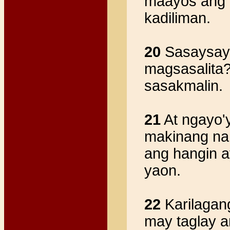
maayos ang a
kadiliman.
20
Sasaysayi
magsasalita? 
sasakmalin.
21
At ngayo'y
makinang na 
ang hangin a
yaon.
22
Karilagan
may taglay a