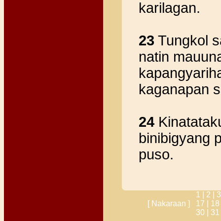
karilagan.
23
Tungkol s
natin mauuna
kapangyariha
kaganapan siy
24
Kinatataku
binibigyang 
puso.
1 |
2 |
3
[ Nakaraan ]
17 |
18
30 |
31