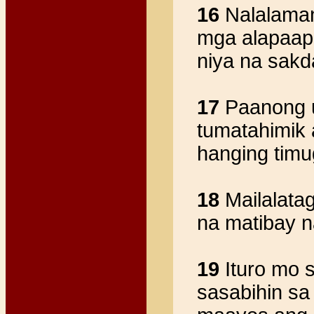
16
Nalalaman
mga alapaap,
niya na sakd
17
Paanong u
tumatahimik
hanging tim
18
Mailalatag
na matibay n
19
Ituro mo 
sasabihin sa