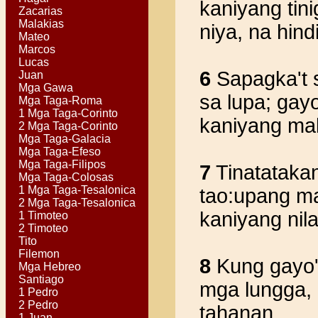
kaniyang tin
Zacarias
Malakias
niya, na hind
Mateo
Marcos
Lucas
6
Sapagka't s
Juan
Mga Gawa
sa lupa; gay
Mga Taga-Roma
1 Mga Taga-Corinto
kaniyang mal
2 Mga Taga-Corinto
Mga Taga-Galacia
Mga Taga-Efeso
Mga Taga-Filipos
7
Tinatataka
Mga Taga-Colosas
1 Mga Taga-Tesalonica
tao:upang m
2 Mga Taga-Tesalonica
kaniyang nila
1 Timoteo
2 Timoteo
Tito
Filemon
8
Kung gayo'
Mga Hebreo
Santiago
mga lungga,
1 Pedro
2 Pedro
tahanan.
1 Juan