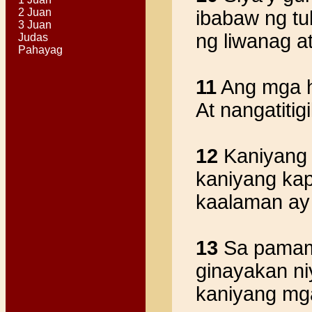
2 Juan
ibabaw ng tu
3 Juan
ng liwanag at
Judas
Pahayag
11
Ang mga ha
At nangatiti
12
Kaniyang 
kaniyang kap
kaalaman ay
13
Sa pamama
ginayakan ni
kaniyang mg