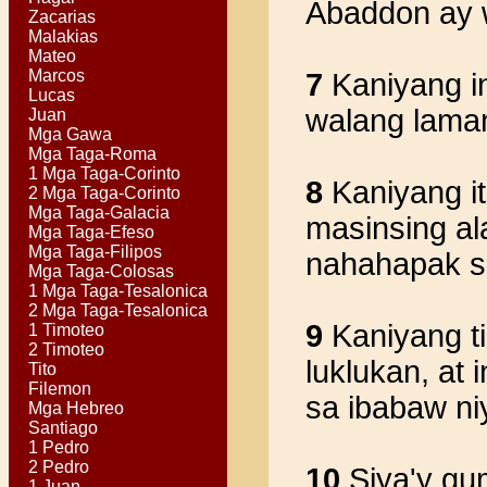
Abaddon ay w
Zacarias
Malakias
Mateo
Marcos
7
Kaniyang in
Lucas
walang laman,
Juan
Mga Gawa
Mga Taga-Roma
1 Mga Taga-Corinto
8
Kaniyang it
2 Mga Taga-Corinto
Mga Taga-Galacia
masinsing al
Mga Taga-Efeso
Mga Taga-Filipos
nahahapak sa 
Mga Taga-Colosas
1 Mga Taga-Tesalonica
2 Mga Taga-Tesalonica
9
Kaniyang t
1 Timoteo
2 Timoteo
luklukan, at
Tito
Filemon
sa ibabaw ni
Mga Hebreo
Santiago
1 Pedro
2 Pedro
10
Siya'y gu
1 Juan