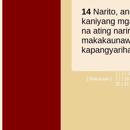
14
Narito, an
kaniyang mg
na ating nari
makakaunawa
kapangyarih
1 |
2 |
3
[ Nakaraan ]
17 |
18
30 |
31