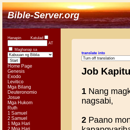
Bible-Server.org
Hanapin Katulad
AT
Maghanap sa
translate into
Home Page
Job Kapit
Genesis
Exodo
Levitico
Mga Bilang
1
Nang magka
Deuteronomio
Josue
nagsabi,
Mga Hukom
Ruth
1 Samuel
2
Paano mong
2 Samuel
1 Mga Hari
kapangyariha
2 Mga Hari