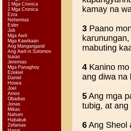
1 Mga Cronica
kamay na wa
2 Mga Cronica
Ezra
Nehemias
Ester
3
Paano mong
Job
Mga Awit
karunungan,
Mga Kawikaan
mabuting ka
Ang Mangangaral
Ang Awit ni Solomon
Isaias
Jeremias
4
Kanino mo b
Mga Panaghoy
Ezekiel
ang diwa na 
Daniel
Hosea
Joel
Amos
5
Ang mga pat
Obadias
tubig, at an
Jonas
Mikas
Nahum
Habakuk
6
Ang Sheol a
Zefanias
Hagai