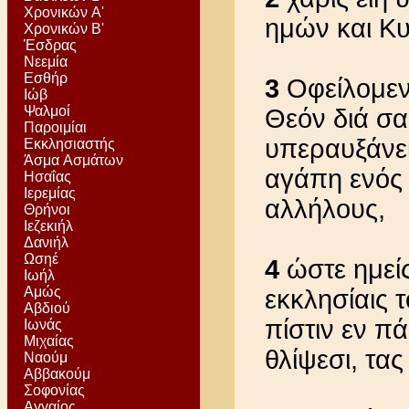
Χρονικών Α'
ημών και Κυ
Χρονικών Β'
Έσδρας
Νεεμία
Εσθήρ
3
Οφείλομεν
Ιώβ
Ψαλμοί
Θεόν διά σας
Παροιμίαι
υπεραυξάνει
Εκκλησιαστής
Άσμα Ασμάτων
αγάπη ενός
Ησαΐας
Ιερεμίας
αλλήλους,
Θρήνοι
Ιεζεκιήλ
Δανιήλ
Ωσηέ
4
ώστε ημείς
Ιωήλ
Αμώς
εκκλησίαις 
Αβδιού
πίστιν εν πά
Ιωνάς
Μιχαίας
θλίψεσι, τα
Ναούμ
Αββακούμ
Σοφονίας
Αγγαίος