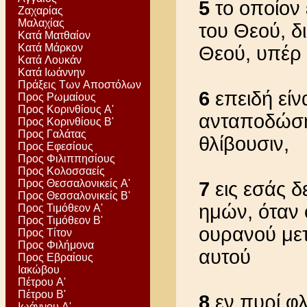
5
το οποίον ε
Ζαχαρίας
Μαλαχίας
του Θεού, δ
Κατά Ματθαίον
Κατά Μάρκον
Θεού, υπέρ 
Κατά Λουκάν
Κατά Ιωάννην
Πράξεις Των Αποστόλων
6
επειδή είν
Προς Ρωμαίους
Προς Κορινθίους Α'
ανταποδώση 
Προς Κορινθίους Β'
Προς Γαλάτας
θλίβουσιν,
Προς Εφεσίους
Προς Φιλιππησίους
Προς Κολοσσαείς
Προς Θεσσαλονικείς Α'
7
εις εσάς δ
Προς Θεσσαλονικείς Β'
ημών, όταν 
Προς Τιμόθεον Α'
Προς Τιμόθεον Β'
ουρανού με
Προς Τίτον
Προς Φιλήμονα
αυτού
Προς Εβραίους
Ιακώβου
Πέτρου Α'
Πέτρου Β'
8
εν πυρί φλ
Ιωάννου Α'