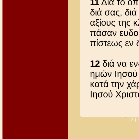
11
Διά το οπ
διά σας, δι
αξίους της 
πάσαν ευδοκ
πίστεως εν 
12
διά να ε
ημών Ιησού 
κατά την χά
Ιησού Χριστ
1
|
2 |