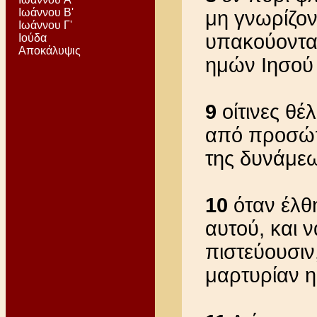
Ιωάννου Β'
μη γνωρίζον
Ιωάννου Γ'
υπακούοντας
Ιούδα
Αποκάλυψις
ημών Ιησού 
9
οίτινες θέ
από προσώπ
της δυνάμεω
10
όταν έλθη
αυτού, και 
πιστεύουσιν,
μαρτυρίαν η