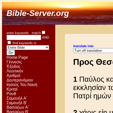
Bible-Server.org
enter keywords match
AND
find keywords in
translate into
Home Page
Προς Θεσσ
Γέννεσις
Έξοδος
Λευιτικόν
Αριθμοί
1
Παύλος και
Δευτερονόμιον
Ιησούς Του Ναυή
εκκλησίαν 
Κριταί
Ρουθ
Πατρί ημών 
Σαμουήλ Α'
Σαμουήλ Β'
Βασιλέων Α'
2
χάρις είη 
Βασιλέων Β'