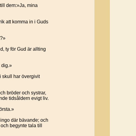
till dem:»Ja, mina
rik att komma in i Guds
t?»
 ty för Gud är allting
 dig.»
skull har övergivit
ch bröder och systrar,
de tidsåldern evigt liv.
örsta.»
gingo där bävande; och
och begynte tala till