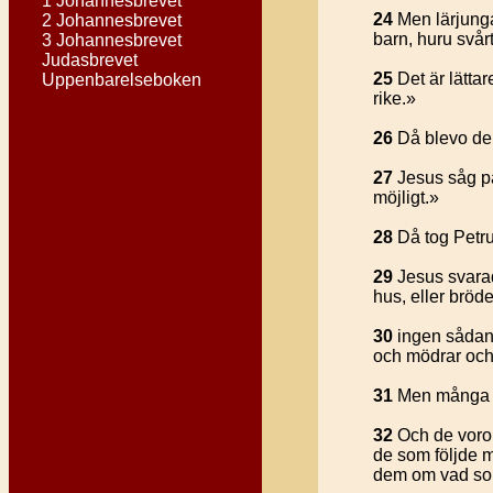
1 Johannesbrevet
24
Men lärjunga
2 Johannesbrevet
barn, huru svårt
3 Johannesbrevet
Judasbrevet
25
Det är lätta
Uppenbarelseboken
rike.»
26
Då blevo de 
27
Jesus såg på
möjligt.»
28
Då tog Petrus
29
Jesus svarad
hus, eller bröde
30
ingen sådan f
och mödrar och 
31
Men många so
32
Och de voro 
de som följde me
dem om vad so