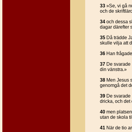
33
»Se, vi gå n
och de skriftl
34
och dessa s
dagar därefter 
35
Då trädde Ja
skulle vilja att
36
Han frågade d
37
De svarade h
din vänstra.»
38
Men Jesus sa
genomgå det d
39
De svarade h
dricka, och de
40
men platsen 
utan de skola ti
41
När de tio a