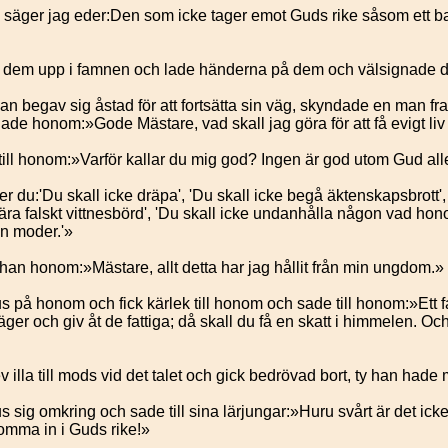
säger jag eder:Den som icke tager emot Guds rike såsom ett b
 dem upp i famnen och lade händerna på dem och välsignade 
n begav sig åstad för att fortsätta sin väg, skyndade en man fra
de honom:»Gode Mästare, vad skall jag göra för att få evigt liv 
ill honom:»Varför kallar du mig god? Ingen är god utom Gud all
du:'Du skall icke dräpa', 'Du skall icke begå äktenskapsbrott', '
bära falskt vittnesbörd', 'Du skall icke undanhålla någon vad ho
in moder.'»
an honom:»Mästare, allt detta har jag hållit från min ungdom.»
 på honom och fick kärlek till honom och sade till honom:»Ett fa
 äger och giv åt de fattiga; då skall du få en skatt i himmelen. O
 illa till mods vid det talet och gick bedrövad bort, ty han had
 sig omkring och sade till sina lärjungar:»Huru svårt är det ic
omma in i Guds rike!»