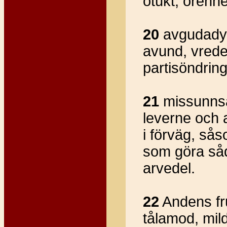
otukt, orenhe
20
avgudadyrk
avund, vrede,
partisöndring
21
missunnsa
leverne och 
i förväg, sås
som göra såda
arvedel.
22
Andens fruk
tålamod, mild