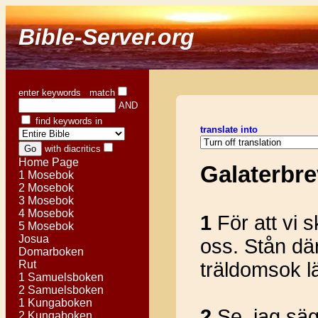
Bible-Server.org
enter keywords match
AND
find keywords in
translate into
with diacritics
Home Page
Galaterbre
1 Mosebok
2 Mosebok
3 Mosebok
4 Mosebok
1
För att vi sk
5 Mosebok
Josua
oss. Stån där
Domarboken
Rut
träldomsok l
1 Samuelsboken
2 Samuelsboken
1 Kungaboken
2
Se, jag säge
2 Kungaboken