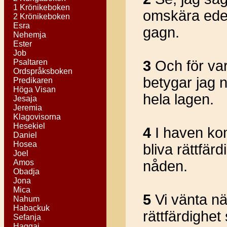
1 Krönikeboken
omskära eder,
2 Krönikeboken
Esra
gagn.
Nehemja
Ester
Job
Psaltaren
3
Och för var
Ordspråksboken
betygar jag nu
Predikaren
Höga Visan
hela lagen.
Jesaja
Jeremia
Klagovisorna
Hesekiel
4
I haven komm
Daniel
Hosea
bliva rättfärd
Joel
Amos
nåden.
Obadja
Jona
Mica
5
Vi vänta nä
Nahum
Habackuk
rättfärdighet
Sefanja
Haggai