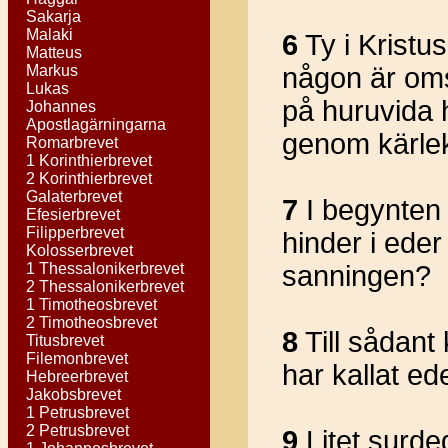
Sakarja
Malaki
6
Ty i Kristu
Matteus
Markus
någon är oms
Lukas
på huruvida 
Johannes
Apostlagärningarna
genom kärle
Romarbrevet
1 Korinthierbrevet
2 Korinthierbrevet
Galaterbrevet
7
I begynten 
Efesierbrevet
Filipperbrevet
hinder i eder
Kolosserbrevet
1 Thessalonikerbrevet
sanningen?
2 Thessalonikerbrevet
1 Timotheosbrevet
2 Timotheosbrevet
8
Till sådan
Titusbrevet
Filemonbrevet
har kallat ede
Hebreerbrevet
Jakobsbrevet
1 Petrusbrevet
2 Petrusbrevet
9
Litet surde