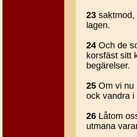
23
saktmod, 
lagen.
24
Och de som
korsfäst sitt 
begärelser.
25
Om vi nu 
ock vandra i
26
Låtom oss 
utmana vara