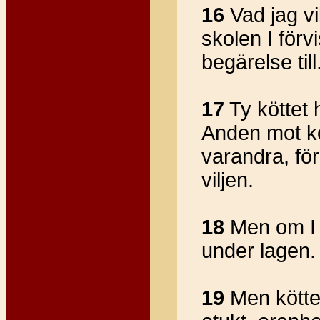
16
Vad jag vi
skolen I förv
begärelse till
17
Ty köttet
Anden mot köt
varandra, för
viljen.
18
Men om I d
under lagen.
19
Men kötte