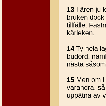
13
I ären ju k
bruken dock i
tillfälle. Fa
kärleken.
14
Ty hela la
budord, näml
nästa såsom 
15
Men om I 
varandra, så m
uppätna av v