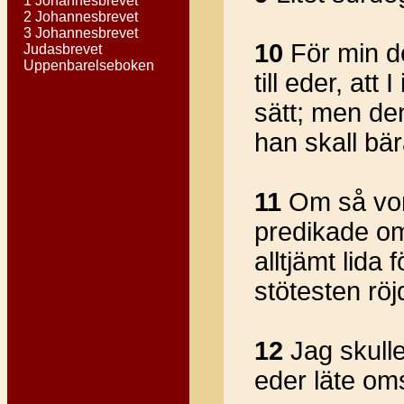
1 Johannesbrevet
2 Johannesbrevet
3 Johannesbrevet
10
För min del
Judasbrevet
Uppenbarelseboken
till eder, att
sätt; men den
han skall bä
11
Om så vore
predikade om
alltjämt lida 
stötesten röj
12
Jag skull
eder läte om