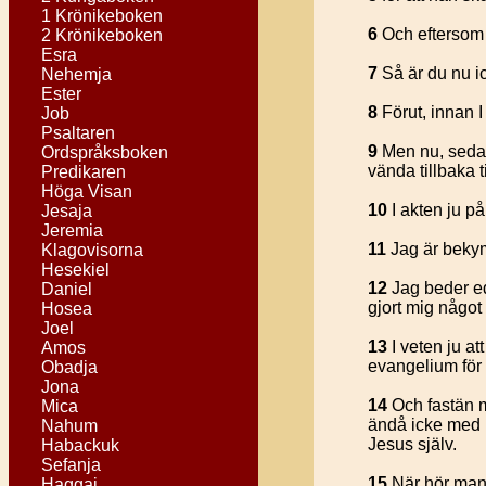
1 Krönikeboken
6
Och eftersom 
2 Krönikeboken
Esra
7
Så är du nu ic
Nehemja
Ester
8
Förut, innan I
Job
Psaltaren
9
Men nu, sedan
Ordspråksboken
vända tillbaka t
Predikaren
Höga Visan
10
I akten ju på
Jesaja
Jeremia
11
Jag är bekymr
Klagovisorna
Hesekiel
12
Jag beder ed
Daniel
gjort mig något 
Hosea
Joel
13
I veten ju a
Amos
evangelium för 
Obadja
Jona
14
Och fastän mi
Mica
ändå icke med r
Nahum
Jesus själv.
Habackuk
Sefanja
15
När hör man 
Haggai