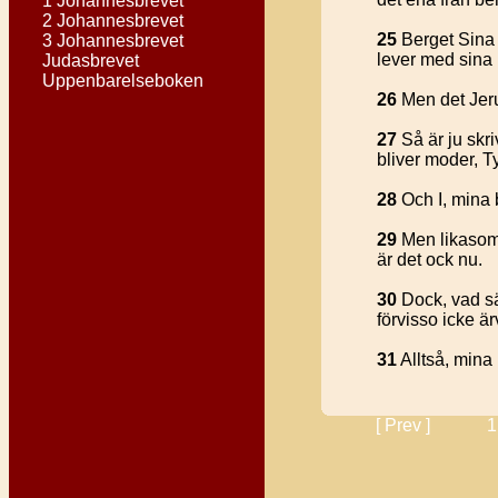
1 Johannesbrevet
2 Johannesbrevet
25
Berget Sina 
3 Johannesbrevet
lever med sina 
Judasbrevet
Uppenbarelseboken
26
Men det Jerus
27
Så är ju skri
bliver moder, 
28
Och I, mina b
29
Men likasom f
är det ock nu.
30
Dock, vad sä
förvisso icke ä
31
Alltså, mina 
[ Prev ]
1