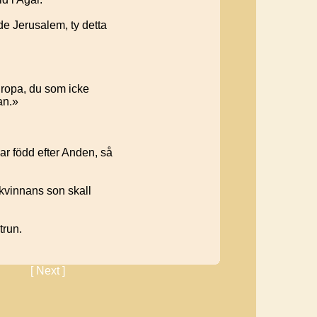
de Jerusalem, ty detta
 ropa, du som icke
an.»
var född efter Anden, så
ekvinnans son skall
trun.
[ Next ]