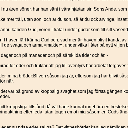
I nu ären söner, har han sänt i våra hjärtan sin Sons Ande, som
ke mer träl, utan son; och är du son, så är du ock arvinge, insatt 
 ännu känden Gud, voren I trälar under gudar som till sitt väsen
 I haven lärt känna Gud och, vad mer är, haven blivit kända av
ill de svaga och arma »makter», under vilka I åter på nytt viljen b
 dagar och på månader och på särskilda tider och år. -
ad för eder och fruktar att jag till äventyrs har arbetat förgäves 
er, mina bröder:Bliven såsom jag är, eftersom jag har blivit sås
för när.
tt det var på grund av kroppslig svaghet som jag första gången k
eder.
tt kroppsliga tillstånd då väl hade kunnat innebära en frestelse 
ingaktning eller leda, utan togen emot mig såsom en Guds änge
eder nu prisa eder saliga? Det vittnesbördet kan jag nämligen gi