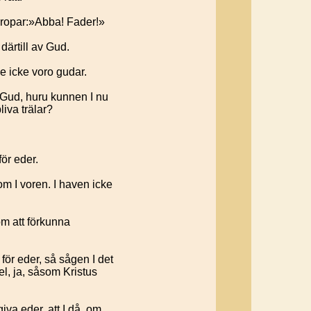
 ropar:»Abba! Fader!»
därtill av Gud.
de icke voro gudar.
 Gud, huru kunnen I nu
liva trälar?
för eder.
om I voren. I haven icke
om att förkunna
för eder, så sågen I det
l, ja, såsom Kristus
va eder, att I då, om