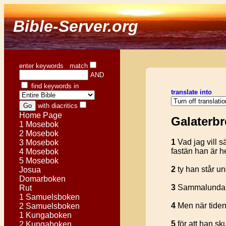
Bible-Server.org
enter keywords match
AND
find keywords in
translate into
with diacritics
Home Page
Galaterbr
1 Mosebok
2 Mosebok
1
Vad jag vill s
3 Mosebok
fastän han är h
4 Mosebok
5 Mosebok
2
ty han står un
Josua
Domarboken
3
Sammalunda hö
Rut
1 Samuelsboken
4
Men när tiden
2 Samuelsboken
1 Kungaboken
5
för att han sk
2 Kungaboken