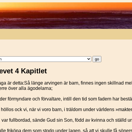
evet 4 Kapitlet
äga är detta:Så länge arvingen är barn, finnes ingen skillnad me
erre över alla ägodelarna;
der förmyndare och förvaltare, intill den tid som fadern har best
llos ock vi, när vi voro barn, i träldom under världens »makter
 var fullbordad, sände Gud sin Son, född av kvinna och ställd u
ulle friköpa dem som stodo under lagen, så att vi skulle få söners 