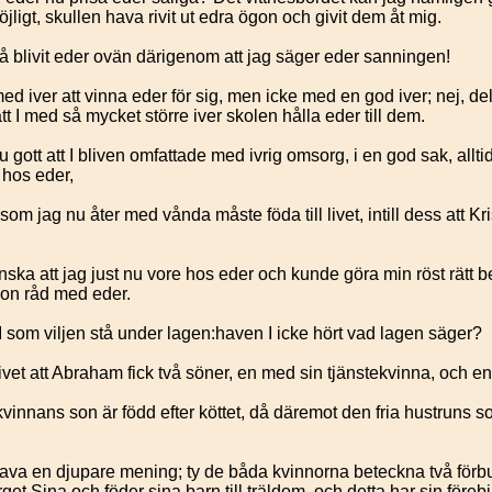
jligt, skullen hava rivit ut edra ögon och givit dem åt mig.
å blivit eder ovän därigenom att jag säger eder sanningen!
 iver att vinna eder för sig, men icke med en god iver; nej, del
att I med så mycket större iver skolen hålla eder till dem.
 gott att I bliven omfattade med ivrig omsorg, i en god sak, allti
s hos eder,
som jag nu åter med vånda måste föda till livet, intill dess att Kris
nska att jag just nu vore hos eder och kunde göra min röst rätt 
on råd med eder.
 som viljen stå under lagen:haven I icke hört vad lagen säger?
ivet att Abraham fick två söner, en med sin tjänstekvinna, och en
innans son är född efter köttet, då däremot den fria hustruns son
va en djupare mening; ty de båda kvinnorna beteckna två för
get Sina och föder sina barn till träldom, och detta har sin förebi