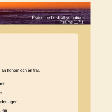
Praise the Lord, all ye nations
Psalms 117:1
llan honom och en träl,
ämt.
».
nder lagen,
rätt.