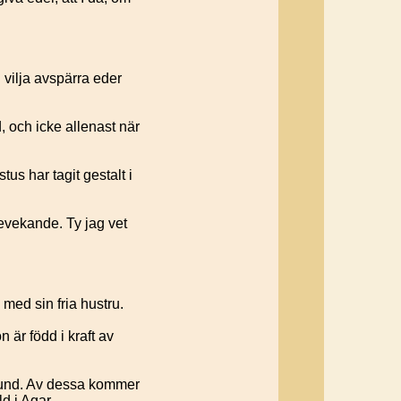
 vilja avspärra eder
d, och icke allenast när
tus har tagit gestalt i
bevekande. Ty jag vet
 med sin fria hustru.
 är född i kraft av
bund. Av dessa kommer
ld i Agar.