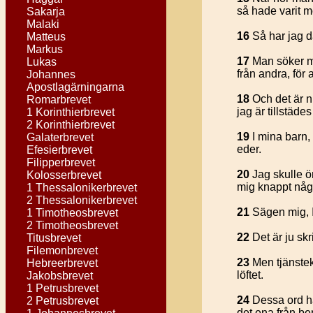
så hade varit mö
Sakarja
Malaki
16
Så har jag d
Matteus
Markus
17
Man söker med
Lukas
från andra, för 
Johannes
Apostlagärningarna
18
Och det är nu
Romarbrevet
jag är tillstäde
1 Korinthierbrevet
2 Korinthierbrevet
19
I mina barn, 
Galaterbrevet
eder.
Efesierbrevet
Filipperbrevet
20
Jag skulle ö
Kolosserbrevet
mig knappt någ
1 Thessalonikerbrevet
2 Thessalonikerbrevet
21
Sägen mig, I
1 Timotheosbrevet
2 Timotheosbrevet
22
Det är ju skr
Titusbrevet
Filemonbrevet
23
Men tjänstekv
Hebreerbrevet
löftet.
Jakobsbrevet
1 Petrusbrevet
24
Dessa ord ha
2 Petrusbrevet
det ena från ber