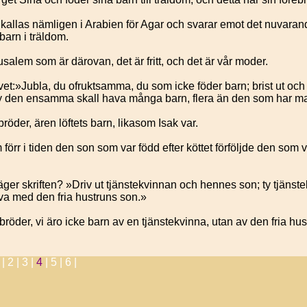
kallas nämligen i Arabien för Agar och svarar emot det nuvaran
barn i träldom.
alem som är därovan, det är fritt, och det är vår moder.
vet:»Jubla, du ofruktsamma, du som icke föder barn; brist ut och
Ty den ensamma skall hava många barn, flera än den som har m
röder, ären löftets barn, likasom Isak var.
örr i tiden den son som var född efter köttet förföljde den som 
ger skriften? »Driv ut tjänstekvinnan och hennes son; ty tjänst
rva med den fria hustruns son.»
bröder, vi äro icke barn av en tjänstekvinna, utan av den fria hus
 |
2 |
3 |
4
|
5 |
6 |