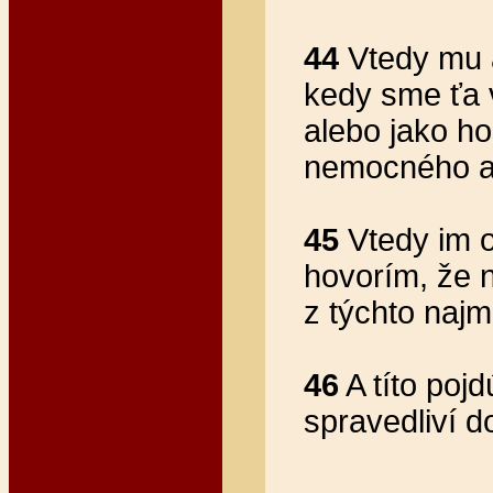
44
Vtedy mu a
kedy sme ťa 
alebo jako h
nemocného ale
45
Vtedy im 
hovorím, že n
z týchto najm
46
A títo poj
spravedliví d