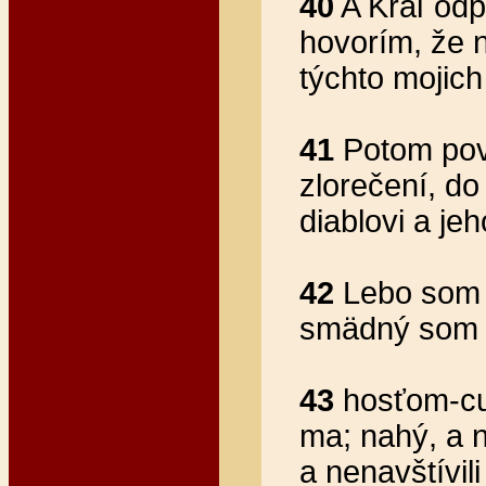
40
A Kráľ odp
hovorím, že n
týchto mojich
41
Potom povi
zlorečení, d
diablovi a je
42
Lebo som b
smädný som bo
43
hosťom-cud
ma; nahý, a n
a nenavštívili