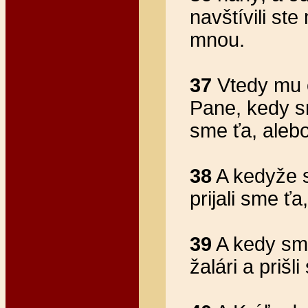
navštívili ste
mnou.
37
Vtedy mu o
Pane, kedy sm
sme ťa, aleb
38
A kedyže s
prijali sme ť
39
A kedy sme
žalári a priš