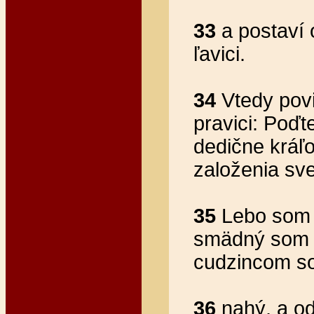
33
a postaví 
ľavici.
34
Vtedy povi
pravici: Poďt
dedične kráľ
založenia sve
35
Lebo som bo
smädný som bo
cudzincom som
36
nahý, a od