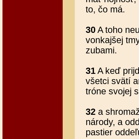
to, čo má.
30
A toho neu
vonkajšej tmy
zubami.
31
A keď prij
všetci svätí 
tróne svojej s
32
a shromaž
národy, a odd
pastier oddeľ