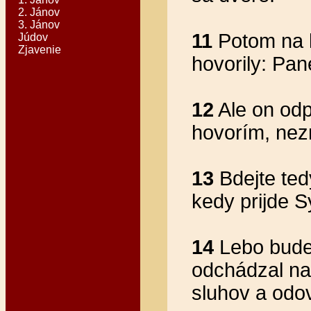
2. Jánov
3. Jánov
11
Potom na ko
Júdov
Zjavenie
hovorily: Pan
12
Ale on odp
hovorím, nez
13
Bdejte tedy
kedy prijde S
14
Lebo bude 
odchádzal na 
sluhov a odov