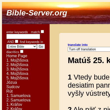
Bible-Server.org
enter keywords match
AND
find keywords in
translate into
diacritics
Home Page
Matúš 25. k
1. Mojžišova
2. Mojžišova
3. Mojžišova
4. Mojžišova
1
Vtedy bude
5. Mojžišova
Józua
desiatim pan
Sudcov
Rút
vyšly vústret
1. Samuelova
2. Samuelova
1. Kráľov
2
Ale päť z n
2. Kráľov