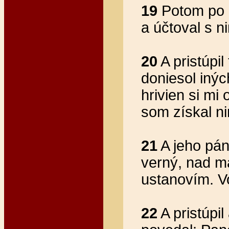
19
Potom po d
a účtoval s ni
20
A pristúpil
doniesol inýc
hrivien si mi 
som získal ni
21
A jeho pán
verný, nad m
ustanovím. Vo
22
A pristúpil