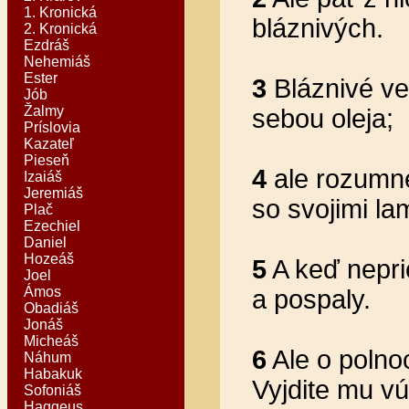
1. Kronická
bláznivých.
2. Kronická
Ezdráš
Nehemiáš
Ester
3
Bláznivé ve
Jób
Žalmy
sebou oleja;
Príslovia
Kazateľ
Pieseň
4
ale rozumné
Izaiáš
Jeremiáš
so svojimi la
Plač
Ezechiel
Daniel
Hozeáš
5
A keď nepri
Joel
Ámos
a pospaly.
Obadiáš
Jonáš
Micheáš
6
Ale o polnoc
Náhum
Habakuk
Vyjdite mu vú
Sofoniáš
Haggeus