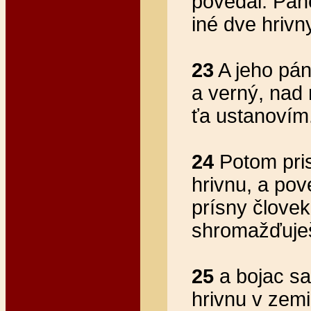
povedal: Pane
iné dve hrivn
23
A jeho pán
a verný, nad
ťa ustanovím.
24
Potom prist
hrivnu, a pov
prísny človek,
shromažďuješ
25
a bojac sa
hrivnu v zemi;