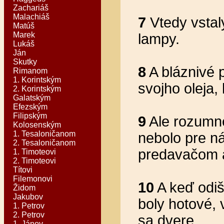
Zachariáš
Malachiáš
7
Vtedy vstaly
Matúš
Marek
lampy.
Lukáš
Ján
Skutky
8
A bláznivé 
Rimanom
1. Korintským
svojho oleja,
2. Korintským
Galatským
Efezským
Filipským
9
Ale rozumné
Kolosenským
1. Tesaloničanom
nebolo pre ná
2. Tesaloničanom
predavačom a
1. Timoteovi
2. Timoteovi
Títovi
Filemonovi
10
A keď odišl
Židom
Jakubov
boly hotové, 
1. Petrov
2. Petrov
sa dvere.
1. Jánov