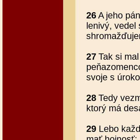
26
A jeho pán
lenivý, vedel
shromažďujem
27
Tak si mal
peňazomencom
svoje s úrok
28
Tedy vezmi
ktorý má desa
29
Lebo každ
mať hojnosť; 