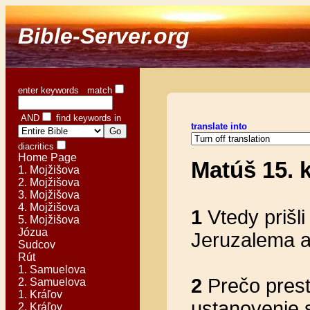
Bible-Server.org
enter keywords match
AND
find keywords in
translate into
diacritics
Home Page
Matúš 15. k
1. Mojžišova
2. Mojžišova
3. Mojžišova
4. Mojžišova
1
Vtedy prišli
5. Mojžišova
Józua
Jeruzalema a
Sudcov
Rút
1. Samuelova
2
Prečo prest
2. Samuelova
1. Kráľov
ustanovenie 
2. Kráľov