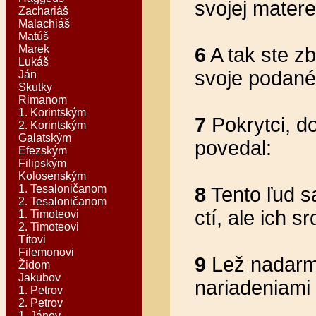
svojej matere
Zachariáš
Malachiáš
Matúš
Marek
6
A tak ste zb
Lukáš
svoje podané
Ján
Skutky
Rimanom
1. Korintským
7
Pokrytci, do
2. Korintským
Galatským
povedal:
Efezským
Filipským
Kolosenským
1. Tesaloničanom
8
Tento ľud sa
2. Tesaloničanom
ctí, ale ich 
1. Timoteovi
2. Timoteovi
Títovi
Filemonovi
9
Lež nadarmo
Židom
Jakubov
nariadeniami 
1. Petrov
2. Petrov
1. Jánov