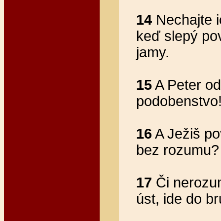
14
Nechajte i
keď slepý po
jamy.
15
A Peter od
podobenstvo
16
A Ježiš pov
bez rozumu?
17
Či nerozum
úst, ide do b