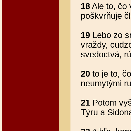
18
Ale to, čo 
poškvrňuje č
19
Lebo zo sr
vraždy, cudzo
svedoctvá, rú
20
to je to, č
neumytými ru
21
Potom vyšie
Týru a Sidon