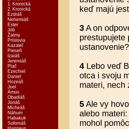
1. Kronická
keď majú jesť
2. Kronická
Ezdráš
Nehemiáš
Ester
3
A on odpoved
Jób
Žalmy
prestupujete 
Príslovia
ustanovenie?
Kazateľ
Pieseň
Izaiáš
Jeremiáš
4
Lebo veď Bô
Plač
Ezechiel
otca i svoju m
Daniel
Hozeáš
materi, nech 
Joel
Ámos
Obadiáš
5
Ale vy hovo
Jonáš
Micheáš
alebo materi:
Náhum
Habakuk
mohol pomôcť
Sofoniáš
Haggeus