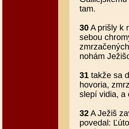
tam.
30
A prišly k
sebou chromý
zmrzačených 
nohám Ježišo
31
takže sa d
hovoria, zmrz
slepí vidia, 
32
A Ježiš za
povedal: Ľúto 