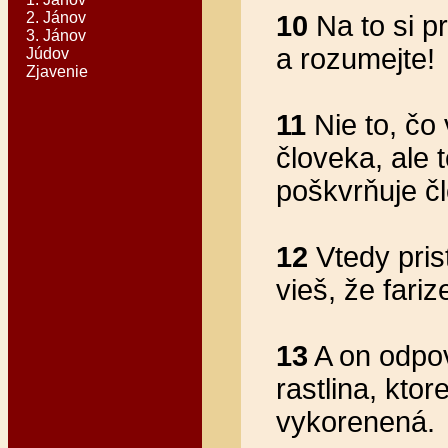
2. Jánov
10
Na to si pr
3. Jánov
a rozumejte!
Júdov
Zjavenie
11
Nie to, čo
človeka, ale 
poškvrňuje č
12
Vtedy prist
vieš, že fari
13
A on odpov
rastlina, kto
vykorenená.