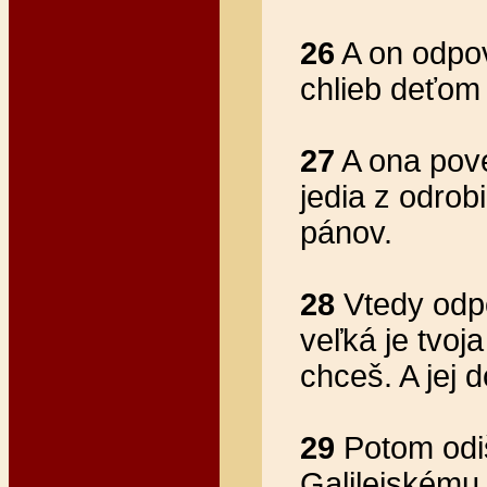
26
A on odpov
chlieb deťom
27
A ona pove
jedia z odrobi
pánov.
28
Vtedy odpov
veľká je tvoja
chceš. A jej 
29
Potom odiši
Galilejskému 