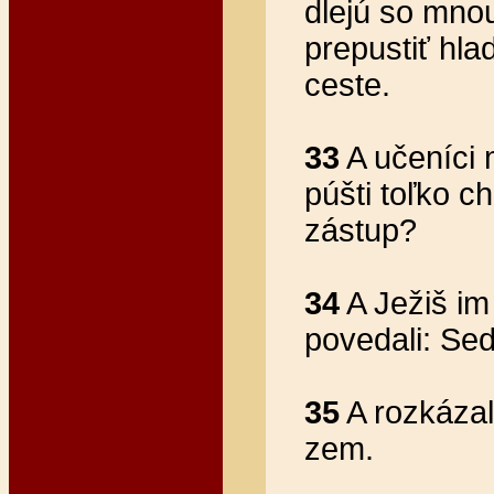
dlejú so mno
prepustiť hla
ceste.
33
A učeníci 
púšti toľko ch
zástup?
34
A Ježiš im
povedali: Sed
35
A rozkázal
zem.