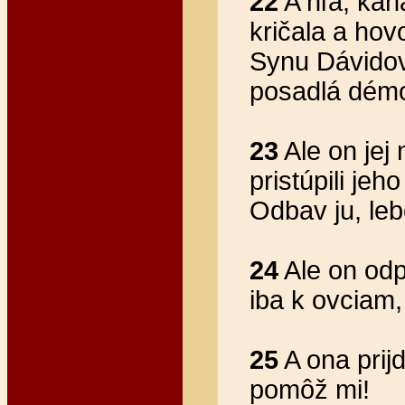
22
A hľa, kan
kričala a hov
Synu Dávidov!
posadlá dém
23
Ale on jej
pristúpili jeho
Odbav ju, leb
24
Ale on odp
iba k ovciam
25
A ona prij
pomôž mi!