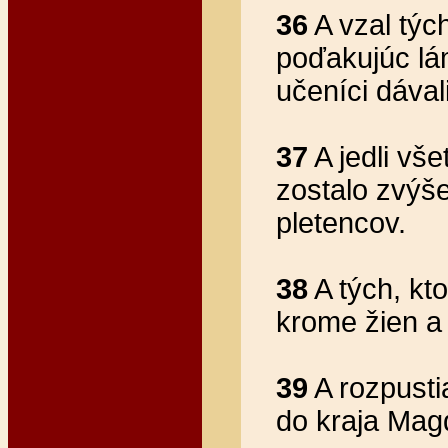
36
A vzal týc
poďakujúc lá
učeníci dával
37
A jedli všet
zostalo zvýš
pletencov.
38
A tých, kto
krome žien a 
39
A rozpustia
do kraja Mag