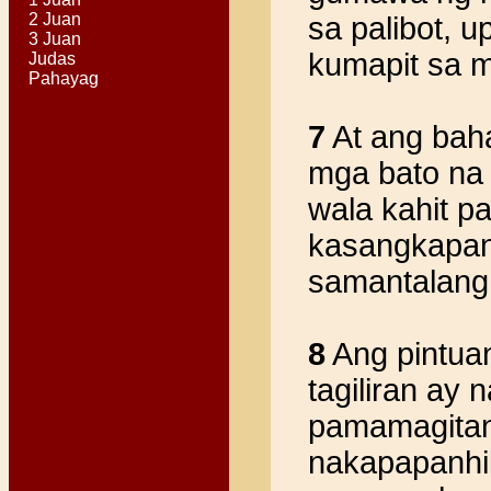
2 Juan
sa palibot, 
3 Juan
kumapit sa 
Judas
Pahayag
7
At ang bah
mga bato na 
wala kahit 
kasangkapang
samantalang 
8
Ang pintua
tagiliran ay
pamamagitan
nakapapanhi