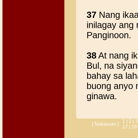
37
Nang ikaa
inilagay ang
Panginoon.
38
At nang ik
Bul, na siya
bahay sa lah
buong anyo n
ginawa.
1 |
2 |
3
[ Nakaraan ]
17 |
18