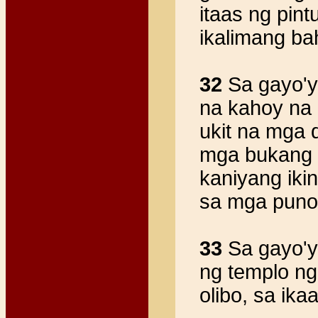
itaas ng pint
ikalimang bah
32
Sa gayo'y
na kahoy na 
ukit na mga 
mga bukang bu
kaniyang ikin
sa mga puno
33
Sa gayo'y
ng templo ng
olibo, sa ika