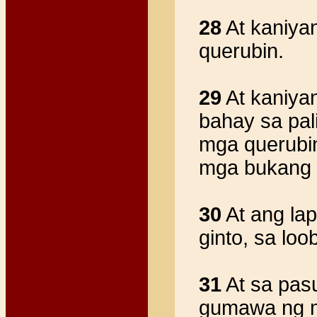
28
At kaniyan
querubin.
29
At kaniyan
bahay sa pal
mga querubin
mga bukang b
30
At ang lap
ginto, sa loo
31
At sa pas
gumawa ng m