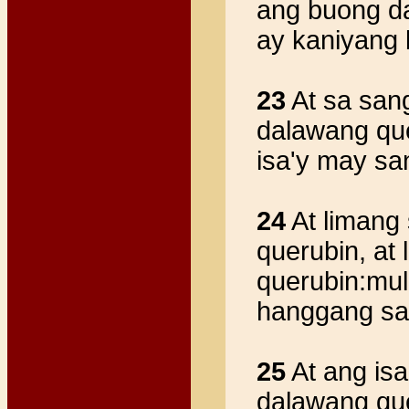
ang buong d
ay kaniyang b
23
At sa san
dalawang que
isa'y may sa
24
At limang
querubin, at
querubin:mul
hanggang sa 
25
At ang is
dalawang que