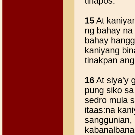
tinapos.
15
At kaniya
ng bahay na 
bahay hangg
kaniyang bin
tinakpan ang
16
At siya'y 
pung siko sa
sedro mula 
itaas:na kan
sanggunian, 
kabanalbana