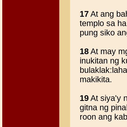
17
At ang ba
templo sa ha
pung siko an
18
At may mg
inukitan ng 
bulaklak:lah
makikita.
19
At siya'y
gitna ng pin
roon ang kab