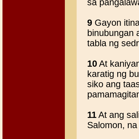
sa pangalawa
9
Gayon itina
binubungan 
tabla ng sedr
10
At kaniya
karatig ng b
siko ang taa
pamamagitan
11
At ang sal
Salomon, na 