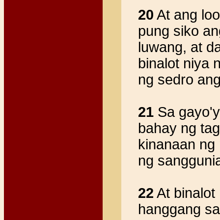
20
At ang lo
pung siko an
luwang, at d
binalot niya 
ng sedro an
21
Sa gayo'y 
bahay ng tag
kinanaan ng 
ng sanggunian
22
At binalot
hanggang sa 