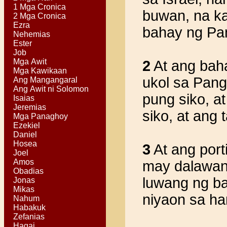
1 Mga Cronica
buwan, na ka
2 Mga Cronica
Ezra
bahay ng Pa
Nehemias
Ester
Job
Mga Awit
2
At ang baha
Mga Kawikaan
ukol sa Pang
Ang Mangangaral
Ang Awit ni Solomon
pung siko, a
Isaias
Jeremias
siko, at ang 
Mga Panaghoy
Ezekiel
Daniel
Hosea
3
At ang port
Joel
Amos
may dalawan
Obadias
luwang ng ba
Jonas
Mikas
niyaon sa ha
Nahum
Habakuk
Zefanias
Hagai