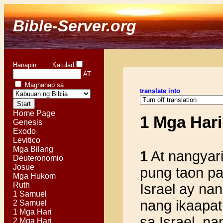
Bible-Server.org
Hanapin Katulad
AT
Maghanap sa
translate into
Home Page
1 Mga Hari
Genesis
Exodo
Levitico
Mga Bilang
1
At nangyari
Deuteronomio
Josue
pung taon p
Mga Hukom
Ruth
Israel ay na
1 Samuel
nang ikaapat
2 Samuel
1 Mga Hari
sa Israel, n
2 Mga Hari