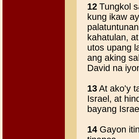
12
Tungkol sa
kung ikaw ay
palatuntunan
kahatulan, a
utos upang l
ang aking sal
David na iyo
13
At ako'y t
Israel, at h
bayang Israe
14
Gayon iti