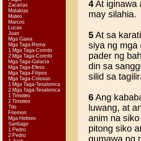
4
At iginawa
Zacarias
Malakias
may silahia.
Mateo
Marcos
Lucas
5
At sa karat
Juan
Mga Gawa
siya ng mga 
Mga Taga-Roma
1 Mga Taga-Corinto
pader ng bah
2 Mga Taga-Corinto
Mga Taga-Galacia
din sa sangg
Mga Taga-Efeso
Mga Taga-Filipos
silid sa tagil
Mga Taga-Colosas
1 Mga Taga-Tesalonica
2 Mga Taga-Tesalonica
6
Ang kababa
1 Timoteo
2 Timoteo
luwang, at 
Tito
Filemon
anim na siko
Mga Hebreo
Santiago
pitong siko 
1 Pedro
2 Pedro
gumawa ng m
1 Juan