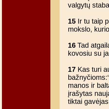
valgytų stab
15
Ir tu taip 
mokslo, kuri
16
Tad atgaila
kovosiu su ja
17
Kas turi a
bažnyčioms:‘
manos ir bal
įrašytas nauj
tiktai gavėjas’