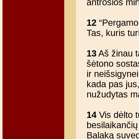
antrosios mirt
12
“Pergamo b
Tas, kuris tu
13
Aš žinau t
šėtono sostas
ir neišsigyne
kada pas jus
nužudytas man
14
Vis dėlto t
besilaikanči
Balaką suvedž