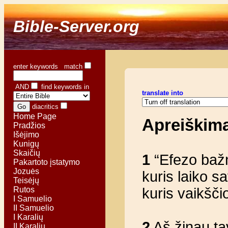
Bible-Server.org
enter keywords match
AND
find keywords in
translate into
diacritics
Home Page
Apreiškim
Pradžios
Išėjimo
Kunigų
Skaičių
1
“Efezo bažn
Pakartoto įstatymo
Jozuės
kuris laiko s
Teisėjų
Rutos
kuris vaikšči
I Samuelio
II Samuelio
I Karalių
2
Aš žinau tav
II Karalių