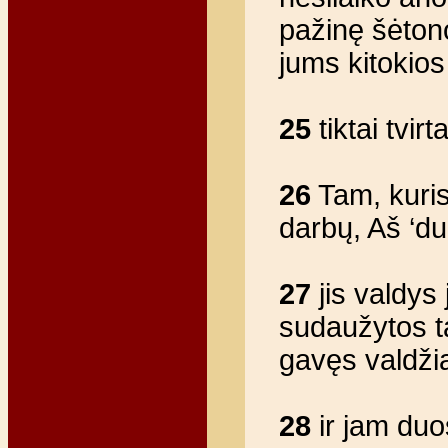
pažinę šėton
jums kitokios
25
tiktai tvirt
26
Tam, kuris 
darbų, Aš ‘du
27
jis valdys 
sudaužytos tar
gavęs valdžią
28
ir jam duo