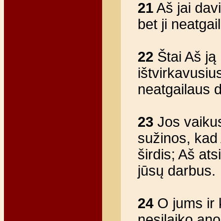
21
Aš jai davi
bet ji neatgai
22
Štai Aš ją 
ištvirkavusius 
neatgailaus 
23
Jos vaikus
sužinos, kad A
širdis; Aš at
jūsų darbus.
24
O jums ir k
nesilaiko ano