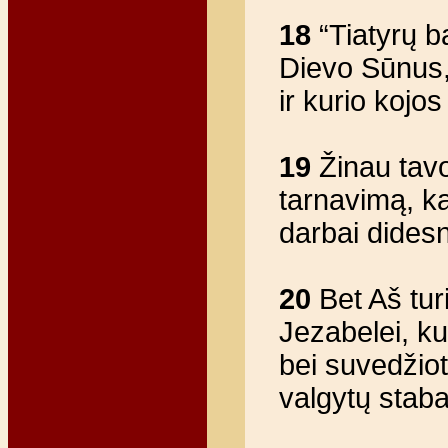
18
“Tiatyrų b
Dievo Sūnus,
ir kurio kojos
19
Žinau tavo
tarnavimą, ka
darbai didesn
20
Bet Aš turi
Jezabelei, ku
bei suvedžiot
valgytų stab