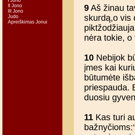
I Jono
II Jono
9
Aš žinau tav
III Jono
skurdą,­o vis 
Judo
Apreiškimas Jonui
piktžodžiauja
nėra tokie, o
10
Nebijok bū
įmes kai kuri
būtumėte išb
priespauda. Bū
duosiu gyven
11
Kas turi a
bažnyčioms:‘