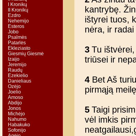
I Kronikų
kantrybę. Žin
II Kronikų
Ezdro
ištyrei tuos, 
Nehemijo
Esteros
nėra, ir rada
Jobo
Psalmės
Patarlės
3
Tu ištvėrei,
Ekleziasto
Giesmių Giesmė
triūsei ir nepa
Izaijo
Jeremijo
Raudų
Ezekielio
4
Bet Aš turiu
Danieliaus
Ozėjo
pirmąją meilę
Joelio
Amoso
Abdijo
5
Taigi prisim
Jonos
Michėjo
vėl imkis pirm
Nahumo
Habakuko
neatgailausi,­
Sofonijo
Agėjo