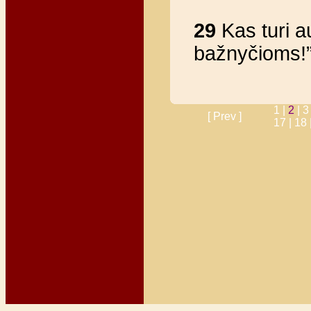
29
Kas turi a
bažnyčioms!
1 |
2
|
3
[ Prev ]
17 |
18 