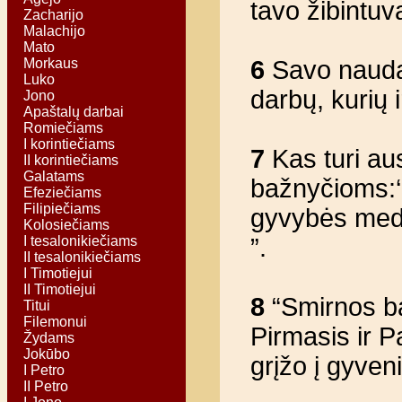
tavo žibintuv
Zacharijo
Malachijo
Mato
Morkaus
6
Savo naudai 
Luko
darbų, kurių 
Jono
Apaštalų darbai
Romiečiams
I korintiečiams
7
Kas turi au
II korintiečiams
Galatams
bažnyčioms:‘
Efeziečiams
Filipiečiams
gyvybės medž
Kolosiečiams
I tesalonikiečiams
”.
II tesalonikiečiams
I Timotiejui
II Timotiejui
8
“Smirnos ba
Titui
Filemonui
Pirmasis ir P
Žydams
Jokūbo
grįžo į gyven
I Petro
II Petro