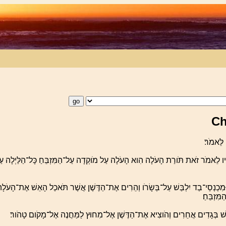
 לֵּאמֹר׃
יו לֵאמֹר זֹאת תֹּורַת הָעֹלָה הִוא הָעֹלָה עַל מֹוקְדָה עַל־הַמִּזְבֵּחַ כָּל־הַלַּיְלָה ע
וּמִכְנְסֵי־בַד יִלְבַּשׁ עַל־בְּשָׂרֹו וְהֵרִים אֶת־הַדֶּשֶׁן אֲשֶׁר תֹּאכַל הָאֵשׁ אֶת־הָעֹלָ
מִּזְבֵּחַ׃
ַשׁ בְּגָדִים אֲחֵרִים וְהֹוצִיא אֶת־הַדֶּשֶׁן אֶל־מִחוּץ לַמַּחֲנֶה אֶל־מָקֹום טָהֹור׃