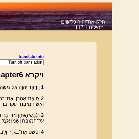
הַלְלוּ אֶת־יְהוָה כָּל־גֹּויִם׃
תהילים 117:1
translate into
ויקרא Chapter6
‮1
וַיְדַבֵּר יְהוָה אֶל־מֹשֶׁה
‮2
צַו אֶת־אַהֲרֹן וְאֶת־בָּנָ
וְאֵשׁ הַמִּזְבֵּחַ תּוּקַד בֹּו׃
‮3
וְלָבַשׁ הַכֹּהֵן מִדֹּו בַד 
עַל־הַמִּזְבֵּחַ וְשָׂמֹו אֵצֶל הַ
‮4
וּפָשַׁט אֶת־בְּגָדָיו וְלָב