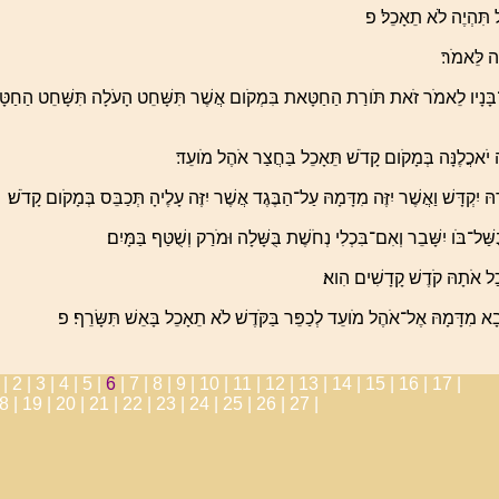
ל תִּהְיֶה לֹא תֵאָכֵל׃ פ
ה לֵּאמֹר׃
בָּנָיו לֵאמֹר זֹאת תֹּורַת הַחַטָּאת בִּמְקֹום אֲשֶׁר תִּשָּׁחֵט הָעֹלָה תִּשָּׁחֵט הַחַטּ
 יֹאכֲלֶנָּה בְּמָקֹום קָדֹשׁ תֵּאָכֵל בַּחֲצַר אֹהֶל מֹועֵד׃
הּ יִקְדָּשׁ וַאֲשֶׁר יִזֶּה מִדָּמָהּ עַל־הַבֶּגֶד אֲשֶׁר יִזֶּה עָלֶיהָ תְּכַבֵּס בְּמָקֹום קָדֹשׁ׃
ַּל־בֹּו יִשָּׁבֵר וְאִם־בִּכְלִי נְחֹשֶׁת בֻּשָּׁלָה וּמֹרַק וְשֻׁטַּף בַּמָּיִם׃
כַל אֹתָהּ קֹדֶשׁ קָדָשִׁים הִוא׃
א מִדָּמָהּ אֶל־אֹהֶל מֹועֵד לְכַפֵּר בַּקֹּדֶשׁ לֹא תֵאָכֵל בָּאֵשׁ תִּשָּׂרֵף׃ פ
 |
2 |
3 |
4 |
5 |
6
|
7 |
8 |
9 |
10 |
11 |
12 |
13 |
14 |
15 |
16 |
17 |
8 |
19 |
20 |
21 |
22 |
23 |
24 |
25 |
26 |
27 |