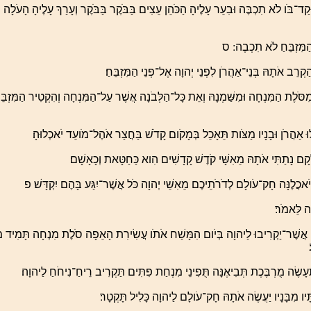
קַד־בֹּו לֹא תִכְבֶּה וּבִעֵר עָלֶיהָ הַכֹּהֵן עֵצִים בַּבֹּקֶר בַּבֹּקֶר וְעָרַךְ עָלֶיהָ הָעֹלָה 
מִּזְבֵּחַ לֹא תִכְבֶה ׃ ס
רֵב אֹתָהּ בְּנֵי־אַהֲרֹן לִפְנֵי יְהוָה אֶל־פְּנֵי הַמִּזְבֵּחַ׃
מִסֹּלֶת הַמִּנְחָה וּמִשַּׁמְנָהּ וְאֵת כָּל־הַלְּבֹנָה אֲשֶׁר עַל־הַמִּנְחָה וְהִקְטִיר הַמִּזְבֵּ
לוּ אַהֲרֹן וּבָנָיו מַצֹּות תֵּאָכֵל בְּמָקֹום קָדֹשׁ בַּחֲצַר אֹהֶל־מֹועֵד יֹאכְלוּהָ׃
נָתַתִּי אֹתָהּ מֵאִשָּׁי קֹדֶשׁ קָדָשִׁים הִוא כַּחַטָּאת וְכָאָשָׁם׃
יֹאכֲלֶנָּה חָק־עֹולָם לְדֹרֹתֵיכֶם מֵאִשֵּׁי יְהוָה כֹּל אֲשֶׁר־יִגַּע בָּהֶם יִקְדָּשׁ׃ פ
ה לֵּאמֹר׃
ָיו אֲשֶׁר־יַקְרִיבוּ לַיהוָה בְּיֹום הִמָּשַׁח אֹתֹו עֲשִׂירִת הָאֵפָה סֹלֶת מִנְחָה תָּמִיד מ
ָשֶׂה מֻרְבֶּכֶת תְּבִיאֶנָּה תֻּפִינֵי מִנְחַת פִּתִּים תַּקְרִיב רֵיחַ־נִיחֹחַ לַיהוָה׃
תָּיו מִבָּנָיו יַעֲשֶׂה אֹתָהּ חָק־עֹולָם לַיהוָה כָּלִיל תָּקְטָר׃