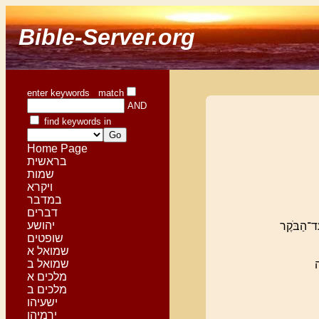
Bible-Server.org
enter keywords match
AND
find keywords in
Home Page
בראשית
שמות
ויקרא
במדבר
דברים
יהושע
ַד־הַבֹּקֶר
שופטים
שמואל א
שמואל ב
ה
מלכים א
מלכים ב
ישעיהו
ירמיהו