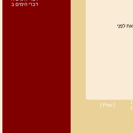
דברי הימים ב
ָאת לִפְנֵי
1
[ Prev ]
1