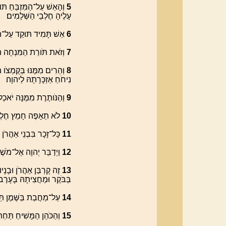
‮5
וְהָאֵשׁ עַל־הַמִּזְבֵּחַ תּוּ
עָלֶיהָ חֶלְבֵי הַשְּׁלָמִים׃
‮6
אֵשׁ תָּמִיד תּוּקַד עַל־הַ
‮7
וְזֹאת תֹּורַת הַמִּנְחָה הַקְ
‮8
וְהֵרִים מִמֶּנּוּ בְּקֻמְצֹו 
נִיחֹחַ אַזְכָּרָתָהּ לַיהוָה׃
‮9
וְהַנֹּותֶרֶת מִמֶּנָּה יֹאכְ
‮01
לֹא תֵאָפֶה חָמֵץ חֶלְקָם 
‮11
כָּל־זָכָר בִּבְנֵי אַהֲרֹן 
‮21
וַיְדַבֵּר יְהוָה אֶל־מֹשֶׁ
‮31
זֶה קָרְבַּן אַהֲרֹן וּבָנ
בַּבֹּקֶר וּמַחֲצִיתָהּ בָּעָרֶב׃
‮41
עַל־מַחֲבַת בַּשֶּׁמֶן תֵּע
‮51
וְהַכֹּהֵן הַמָּשִׁיחַ תַּחְ