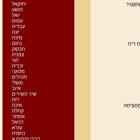
יחזקאל
וְהִקְטִיר
הושע
יואל
עמוס
עבדיה
יונה
מיכה
נחום
חַ רֵיחַ
חבקוק
צפניה
חגי
זכריה
מלאכי
תהילים
משלי
איוב
שיר השירים
רות
איכה
ַחֲצִיתָהּ
קהלת
אסתר
דניאל
עזרא
נחמיה
דברי הימים א