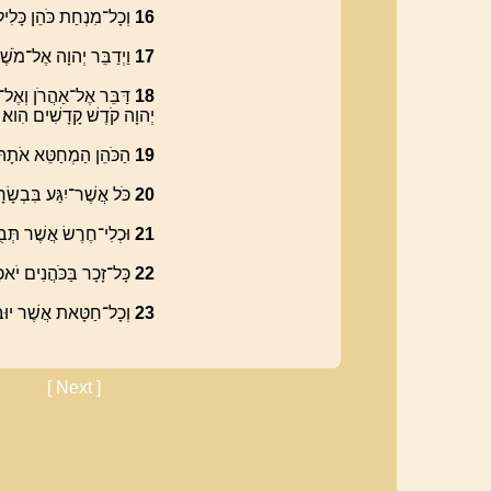
‮61
וְכָל־מִנְחַת כֹּהֵן כָּלִי
‮71
וַיְדַבֵּר יְהוָה אֶל־מֹשֶׁ
‮81
דַּבֵּר אֶל־אַהֲרֹן וְאֶל־
יְהוָה קֹדֶשׁ קָדָשִׁים הִוא׃
‮91
הַכֹּהֵן הַמְחַטֵּא אֹתָהּ
‮02
כֹּל אֲשֶׁר־יִגַּע בִּבְשָׂרָ
‮12
וּכְלִי־חֶרֶשׂ אֲשֶׁר תְּבֻשׁ
‮22
כָּל־זָכָר בַּכֹּהֲנִים יֹא
‮32
וְכָל־חַטָּאת אֲשֶׁר יוּבָ
[ Next ]