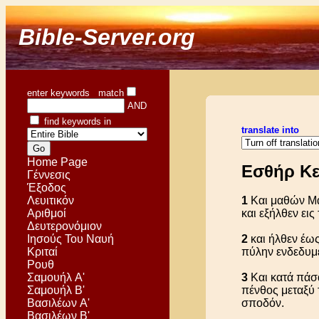
Bible-Server.org
enter keywords match
AND
find keywords in
translate into
Home Page
Εσθήρ Κε
Γέννεσις
Έξοδος
Λευιτικόν
1
Και μαθών Μαρ
Αριθμοί
και εξήλθεν ει
Δευτερονόμιον
Ιησούς Του Ναυή
2
και ήλθεν έως
Κριταί
πύλην ενδεδυμ
Ρουθ
Σαμουήλ Α'
3
Και κατά πάσα
Σαμουήλ Β'
πένθος μεταξύ 
Βασιλέων Α'
σποδόν.
Βασιλέων Β'