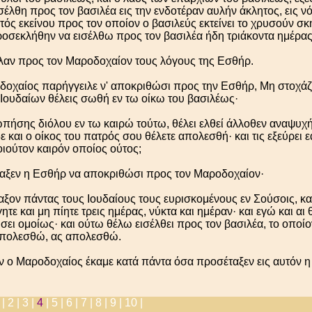
σέλθη προς τον βασιλέα εις την ενδοτέραν αυλήν άκλητος, εις νό
κτός εκείνου προς τον οποίον ο βασιλεύς εκτείνει το χρυσούν σκ
ροσεκλήθην να εισέλθω προς τον βασιλέα ήδη τριάκοντα ημέρας
λαν προς τον Μαροδοχαίον τους λόγους της Εσθήρ.
δοχαίος παρήγγειλε ν' αποκριθώσι προς την Εσθήρ, Μη στοχάζε
Ιουδαίων θέλεις σωθή εν τω οίκω του βασιλέως·
ωπήσης διόλου εν τω καιρώ τούτω, θέλει ελθεί άλλοθεν αναψυχή
ε και ο οίκος του πατρός σου θέλετε απολεσθή· και τις εξεύρει ε
οιούτον καιρόν οποίος ούτος;
αξεν η Εσθήρ να αποκριθώσι προς τον Μαροδοχαίον·
ξον πάντας τους Ιουδαίους τους ευρισκομένους εν Σούσοις, κα
ητε και μη πίητε τρεις ημέρας, νύκτα και ημέραν· και εγώ και αι
σει ομοίως· και ούτω θέλω εισέλθει προς τον βασιλέα, το οποίον
 απολεσθώ, ας απολεσθώ.
 ο Μαροδοχαίος έκαμε κατά πάντα όσα προσέταξεν εις αυτόν η
 |
2 |
3 |
4
|
5 |
6 |
7 |
8 |
9 |
10 |