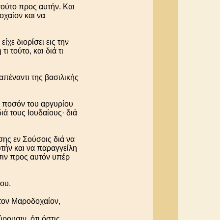
τούτο προς αυτήν. Και
οχαίον και να
ίχε διορίσει εις την
ι τούτο, και διά τι
απέναντι της βασιλικής
ο ποσόν του αργυρίου
ά τους Ιουδαίους· διά
σης εν Σούσοις διά να
υτήν και να παραγγείλη
ησιν προς αυτόν υπέρ
ου.
τον Μαροδοχαίον,
ρουσιν, ότι όστις,