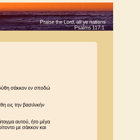
Praise the Lord, all ye nations
Psalms 117:1
νεδύθη σάκκον εν σποδώ
θη εις την βασιλικήν
άταγμα αυτού, ήτο μέγα
οίτοντο με σάκκον και