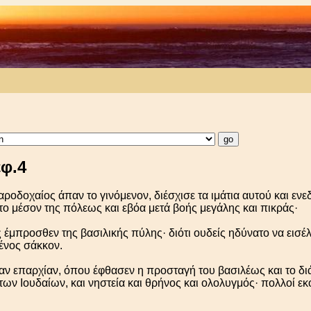
φ.4
οδοχαίος άπαν το γινόμενον, διέσχισε τα ιμάτια αυτού και ε
ς το μέσον της πόλεως και εβόα μετά βοής μεγάλης και πικράς·
 έμπροσθεν της βασιλικής πύλης· διότι ουδείς ηδύνατο να εισέλ
ένος σάκκον.
ν επαρχίαν, όπου έφθασεν η προσταγή του βασιλέως και το δι
των Ιουδαίων, και νηστεία και θρήνος και ολολυγμός· πολλοί εκ