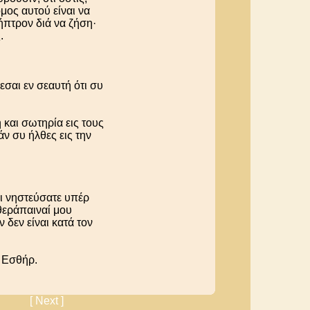
μος αυτού είναι να
ήπτρον διά να ζήση·
.
σαι εν σεαυτή ότι συ
 και σωτηρία εις τους
άν συ ήλθες εις την
ι νηστεύσατε υπέρ
 θεράπαιναί μου
 δεν είναι κατά τον
 Εσθήρ.
[ Next ]