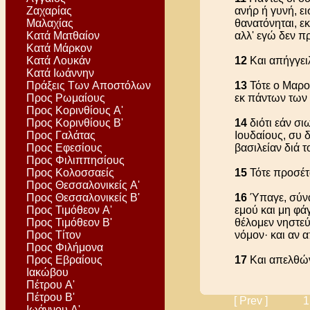
Ζαχαρίας
ανήρ ή γυνή, ει
Μαλαχίας
θανατόνηται, ε
Κατά Ματθαίον
αλλ' εγώ δεν π
Κατά Μάρκον
Κατά Λουκάν
12
Και απήγγει
Κατά Ιωάννην
Πράξεις Των Αποστόλων
13
Τότε ο Μαρο
Προς Ρωμαίους
εκ πάντων των 
Προς Κορινθίους Α'
Προς Κορινθίους Β'
14
διότι εάν σι
Προς Γαλάτας
Ιουδαίους, συ δ
Προς Εφεσίους
βασιλείαν διά τ
Προς Φιλιππησίους
Προς Κολοσσαείς
15
Τότε προσέτ
Προς Θεσσαλονικείς Α'
Προς Θεσσαλονικείς Β'
16
Ύπαγε, σύνα
Προς Τιμόθεον Α'
εμού και μη φάγ
Προς Τιμόθεον Β'
θέλομεν νηστεύ
Προς Τίτον
νόμον· και αν
Προς Φιλήμονα
Προς Εβραίους
17
Και απελθών
Ιακώβου
Πέτρου Α'
Πέτρου Β'
[ Prev ]
1
Ιωάννου Α'