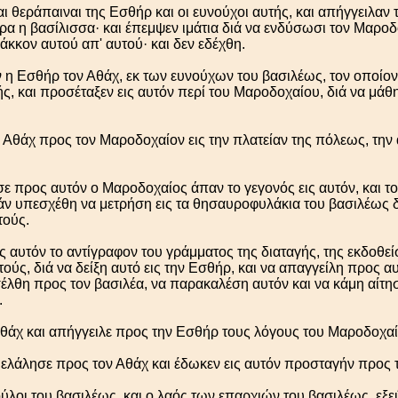
ι θεράπαιναι της Εσθήρ και οι ευνούχοι αυτής, και απήγγειλαν 
α η βασίλισσα· και έπεμψεν ιμάτια διά να ενδύσωσι τον Μαροδ
άκκον αυτού απ' αυτού· και δεν εδέχθη.
 η Εσθήρ τον Αθάχ, εκ των ευνούχων του βασιλέως, τον οποίον ε
, και προσέταξεν εις αυτόν περί του Μαροδοχαίου, διά να μάθη τ
 Αθάχ προς τον Μαροδοχαίον εις την πλατείαν της πόλεως, την 
 προς αυτόν ο Μαροδοχαίος άπαν το γεγονός εις αυτόν, και τ
άν υπεσχέθη να μετρήση εις τα θησαυροφυλάκια του βασιλέως δι
τούς.
ς αυτόν το αντίγραφον του γράμματος της διαταγής, της εκδοθεί
ούς, διά να δείξη αυτό εις την Εσθήρ, και να απαγγείλη προς α
ισέλθη προς τον βασιλέα, να παρακαλέση αυτόν και να κάμη αίτ
.
Αθάχ και απήγγειλε προς την Εσθήρ τους λόγους του Μαροδοχαί
ελάλησε προς τον Αθάχ και έδωκεν εις αυτόν προσταγήν προς 
ύλοι του βασιλέως, και ο λαός των επαρχιών του βασιλέως, εξεύ