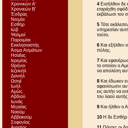
Χρονικών Α'
4
Εισήλθον δε α
Χρονικών Β'
εταράχθη σφόδρ
Έσδρας
εκβάλωσι τον σ
Νεεμία
Εσθήρ
5
Τότε εκάλεσεν
Ιώβ
υπηρεσίαν αυτής
Ψαλμοί
τούτο.
Παροιμίαι
Εκκλησιαστής
6
Και εξήλθεν ο
Άσμα Ασμάτων
πύλης.
Ησαΐας
Ιερεμίας
7
Και εφανέρωσε
Θρήνοι
το οποίον ο Αμ
Ιεζεκιήλ
να απολέση αυ
Δανιήλ
Ωσηέ
8
Και έδωκεν ει
Ιωήλ
αφανίσωσιν αυτ
Αμώς
εις αυτήν να ε
Αβδιού
του λαού αυτής
Ιωνάς
Μιχαίας
9
Και ήλθεν ο 
Ναούμ
Αββακούμ
10
Η δε Εσθήρ 
Σοφονίας
Αγγαίος
11
Πάντες οι δο