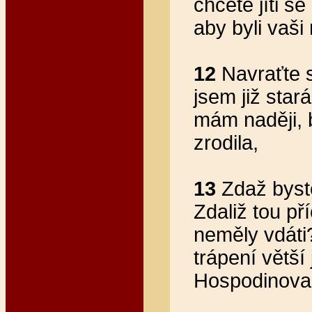
chcete jíti s
aby byli vaši
12
Navraťte s
jsem již star
mám naději, b
zrodila,
13
Zdaž byste
Zdaliž tou př
neměly vdáti
trápení větší
Hospodinova 