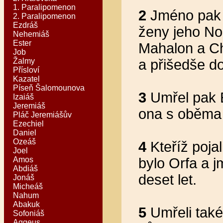
1. Paralipomenon
2
Jméno pak 
2. Paralipomenon
Ezdráš
ženy jeho No
Nehemiáš
Ester
Mahalon a Ch
Job
Žalmy
a přišedše do
Přísloví
Kazatel
Píseň Šalomounova
3
Umřel pak E
Izaiáš
Jeremiáš
ona s oběma
Pláč Jeremiášův
Ezechiel
Daniel
Ozeáš
4
Kteříž poja
Joel
Amos
bylo Orfa a j
Abdiáš
deset let.
Jonáš
Micheáš
Nahum
Abakuk
5
Umřeli také
Sofoniáš
Aggeus