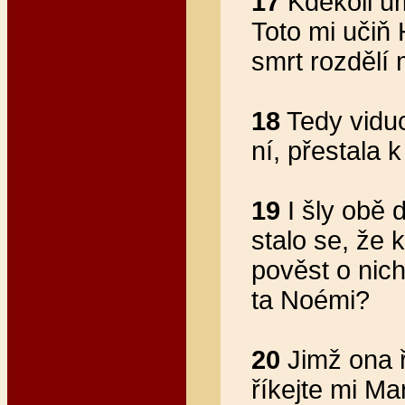
17
Kdekoli u
Toto mi učiň 
smrt rozdělí
18
Tedy viduc
ní, přestala k
19
I šly obě d
stalo se, že 
pověst o nich
ta Noémi?
20
Jimž ona 
říkejte mi Ma