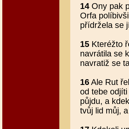
14
Ony pak po
Orfa políbivš
přídržela se j
15
Kteréžto ř
navrátila se
navratiž se t
16
Ale Rut ře
od tebe odjít
půjdu, a kdeko
tvůj lid můj, 