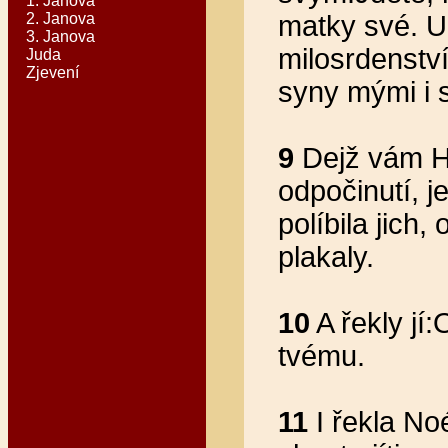
1. Janova
2. Janova
matky své. U
3. Janova
milosrdenství,
Juda
Zjevení
syny mými i 
9
Dejž vám Ho
odpočinutí, 
políbila jich
plakaly.
10
A řekly jí:
tvému.
11
I řekla No