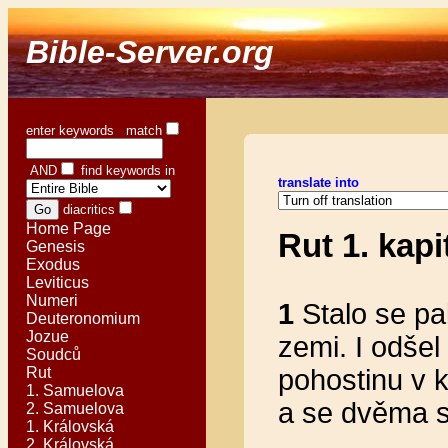
Bible-Server.org
enter keywords match
AND
find keywords in
translate into
diacritics
Home Page
Rut 1. kapi
Genesis
Exodus
Leviticus
Numeri
1
Stalo se pa
Deuteronomium
Jozue
zemi. I odšel
Soudců
Rut
pohostinu v 
1. Samuelova
a se dvěma s
2. Samuelova
1. Královská
2. Královská