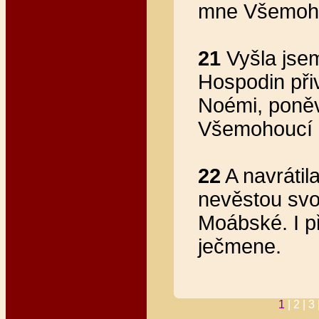
mne Všemoh
21
Vyšla jse
Hospodin při
Noémi, poněv
Všemohoucí 
22
A navráti
nevěstou svou
Moábské. I př
ječmene.
1
|
2 |
3 