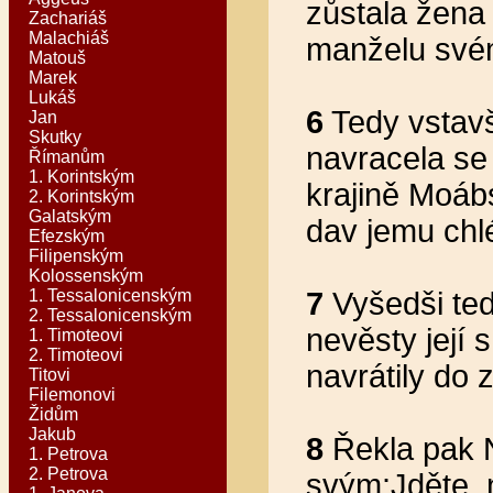
zůstala žena
Zachariáš
Malachiáš
manželu své
Matouš
Marek
Lukáš
6
Tedy vstavš
Jan
Skutky
navracela se
Římanům
1. Korintským
krajině Moábs
2. Korintským
Galatským
dav jemu chl
Efezským
Filipenským
Kolossenským
1. Tessalonicenským
7
Vyšedši ted
2. Tessalonicenským
nevěsty její 
1. Timoteovi
2. Timoteovi
navrátily do
Titovi
Filemonovi
Židům
Jakub
8
Řekla pak 
1. Petrova
2. Petrova
svým:Jděte, 