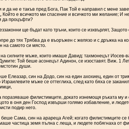
 и да не е такъв пред Бога, Пак Той е направил с мене зав
, Който е всичкото ми спасение и всичкото ми желание; И не
ви да процъфти?
еззаконни ще бъдат като тръни, които се изхвърлят, Защото 
опре до тях Трябва да е въоръжен с желязо и с дръжка на к
н на самото си място.
на силните мъже, които имаше Давид: тахмонецът Иосев-ва
умите: Той беше асонецът Адинон, се изоставят. Виж. 1 Лет. 
емстотин души.
ше Елеазар, син на Додо, син на един ахохиец, един от тр
о Израилевите мъже се оттеглиха, след като бяха се закани
имци,
а поразяваше филистимците, докато изнемощя ръката му и 
 щото в оня ден Господ извърши голямо избавление, и людет
ристи подир него.
 беше Сама, син на арареца Агей; когато филистимците се 
имаше частица земя пълна с леща, и людете побягнаха от ф