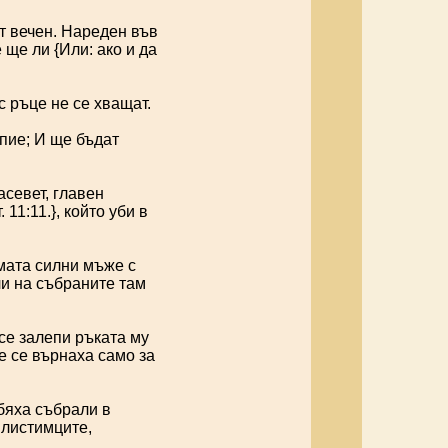
ет вечен. Нареден във
 ще ли {Или: ако и да
с ръце не се хващат.
опие; И ще бъдат
севет, главен
11:11.}, който уби в
имата силни мъже с
ли на събраните там
се залепи ръката му
е се върнаха само за
бяха събрали в
илистимците,