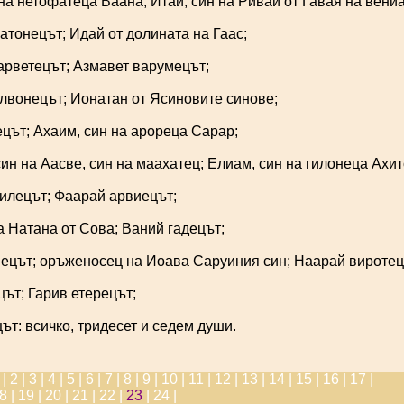
на нетофатеца Ваана; Итай, син на Ривай от Гавая на вени
тонецът; Идай от долината на Гаас;
арветецът; Азмавет варумецът;
лвонецът; Ионатан от Ясиновите синове;
ът; Ахаим, син на арореца Сарар;
ин на Аасве, син на маахатец; Елиам, син на гилонеца Ахи
илецът; Фаарай арвиецът;
а Натана от Сова; Ваний гадецът;
ецът; оръженосец на Иоава Саруиния син; Наарай виротец
ът; Гарив етерецът;
ът: всичко, тридесет и седем души.
 |
2 |
3 |
4 |
5 |
6 |
7 |
8 |
9 |
10 |
11 |
12 |
13 |
14 |
15 |
16 |
17 |
8 |
19 |
20 |
21 |
22 |
23
|
24 |