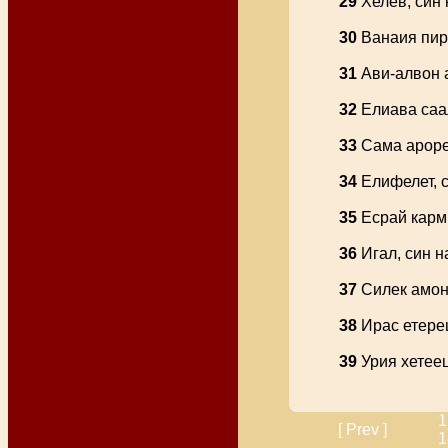
29
Хелев, син 
30
Ванаия пира
31
Ави-алвон 
32
Елиава саа
33
Сама арорец
34
Елифелет, с
35
Есрай карм
36
Игал, син н
37
Силек амон
38
Ирас етерец
39
Урия хетеец
1
[ Prev ]
1