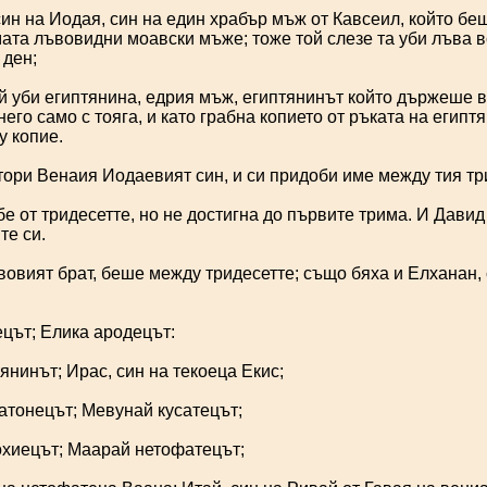
ин на Иодая, син на един храбър мъж от Кавсеил, който б
мата лъвовидни моавски мъже; тоже той слезе та уби лъва в
 ден;
й уби египтянина, едрия мъж, египтянинът който държеше в 
него само с тояга, и като грабна копието от ръката на египтя
у копие.
ори Венаия Иодаевият син, и си придоби име между тия т
е от тридесетте, но не достигна до първите трима. И Давид
те си.
овият брат, беше между тридесетте; също бяха и Елханан, 
цът; Елика ародецът:
нинът; Ирас, син на текоеца Екис;
тонецът; Мевунай кусатецът;
хиецът; Маарай нетофатецът;