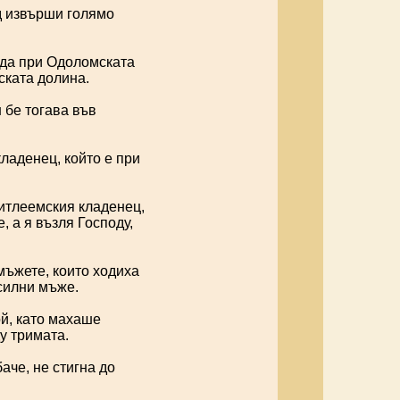
д извърши голямо
ида при Одоломската
ската долина.
 бе тогава във
ладенец, който е при
итлеемския кладенец,
, а я възля Господу,
 мъжете, които ходиха
 силни мъже.
ой, като махаше
у тримата.
аче, не стигна до