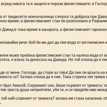
 всред нивата та я защити и порази филистимците; и Госпо
 от тридесетте военачалници слязоха та дойдоха при Дав
ено време; и филистимският стан бе разположен в Рафаим
 Давид в това време в канарата, а филистимският гарнизон
елавайки рече: Кой би ми дал да пия вода от витлеемския к
илни мъже пробиха филистимския стан та наляха вода от в
ртата, и взеха та донесоха на Давида. Но той отказа да я пие
де от мене, Господи, да сторя аз това! Да пия ли кръвта на
живота си? Затова отказа да я пие. Това сториха тия трима
 брат Ависей, Серуиният син, беше първият от тримата; т
отив триста души неприятели, уби ги, и си придоби име межд
той най-славният от тримата? затова им стана началник; об
.