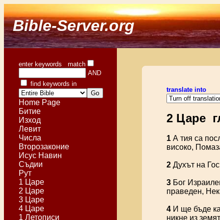
Bible-Server.org
enter keywords match
AND
find keywords in
translate into
Home Page
Битие
2 Царе г
Изход
Левит
Числа
1
А тия са пос
Второзаконие
високо, Помаз
Исус Навин
Съдии
2
Духът на Гос
Рут
1 Царе
3
Бог Израилев
2 Царе
праведен, Нека
3 Царе
4 Царе
4
И ще бъде ка
1 Летописи
никне из земят