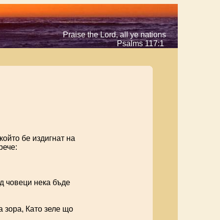
Praise the Lord, all ye nations
Psalms 117:1
който бе издигнат на
рече:
д човеци нека бъде
 зора, Като зеле що