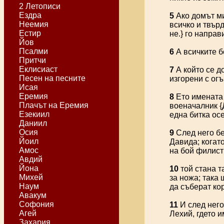
2 Летописи
Ездра
5
Ако домът ми
Неемия
всичко и твърд
Естир
не.} го напра
Йов
Псалми
6
А всичките б
Притчи
Еклисиаст
7
А който се д
Песен на песните
изгорени с огъ
Исая
Еремия
8
Ето имената 
Плачът на Еремия
военачалник {Д
Езекиил
една битка ос
Даниил
Осия
9
След него бе
Йоил
Давида; когат
Амос
на бой филист
Авдий
Йона
10
той стана т
Михей
за ножа; така
Наум
да съберат ко
Авакум
Софония
11
И след него
Агей
Лехий, гдето 
Захария