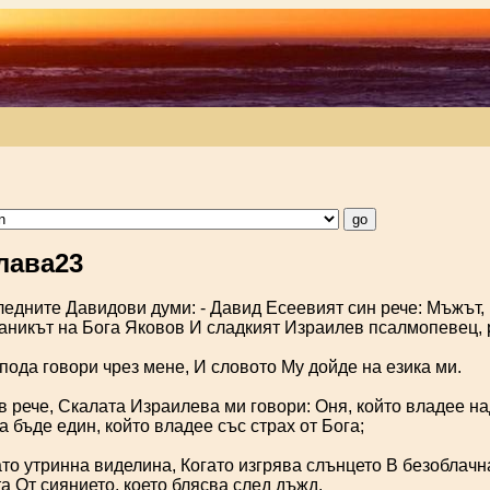
лава23
ледните Давидови думи: - Давид Есеевият син рече: Мъжът, 
аникът на Бога Яковов И сладкият Израилев псалмопевец, 
пода говори чрез мене, И словото Му дойде на езика ми.
 рече, Скалата Израилева ми говори: Оня, който владее на
 бъде един, който владее със страх от Бога;
то утринна виделина, Когато изгрява слънцето В безоблачна
а От сиянието, което блясва след дъжд.