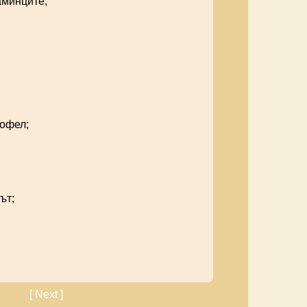
аминците;
тофел;
ът;
[ Next ]