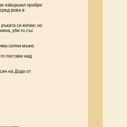
еше извършил храбри
сред рова в
ръката си копие; но
нина, уби го със
рима силни мъже.
 го постави над
син на Додо от