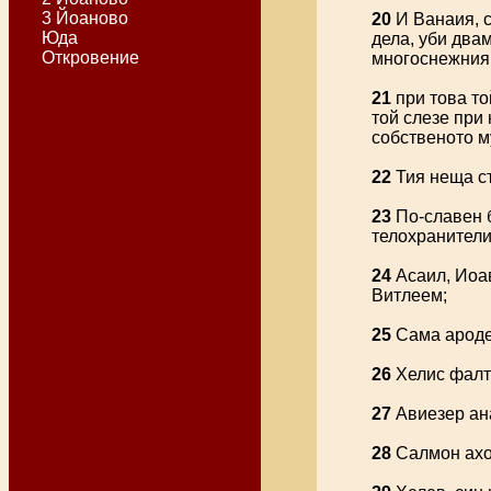
3 Йоаново
20
И Ванаия, с
Юда
дела, уби два
Откровение
многоснежния
21
при това то
той слезе при 
собственото м
22
Тия неща ст
23
По-славен б
телохранители
24
Асаил, Иоав
Витлеем;
25
Сама ароде
26
Хелис фалтя
27
Авиезер ана
28
Салмон ахо