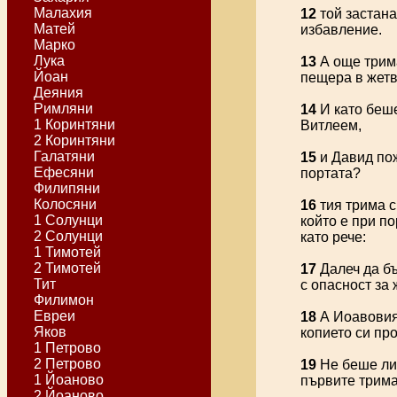
Малахия
12
той застана
Матей
избавление.
Марко
Лука
13
А още трима
Йоан
пещера в жетв
Деяния
Римляни
14
И като беше
1 Коринтяни
Витлеем,
2 Коринтяни
Галатяни
15
и Давид пож
Ефесяни
портата?
Филипяни
Колосяни
16
тия трима с
1 Солунци
който е при по
2 Солунци
като рече:
1 Тимотей
2 Тимотей
17
Далеч да бъ
Тит
с опасност за 
Филимон
Евреи
18
А Иоавовият
Яков
копието си пр
1 Петрово
2 Петрово
19
Не беше ли 
1 Йоаново
първите трима
2 Йоаново