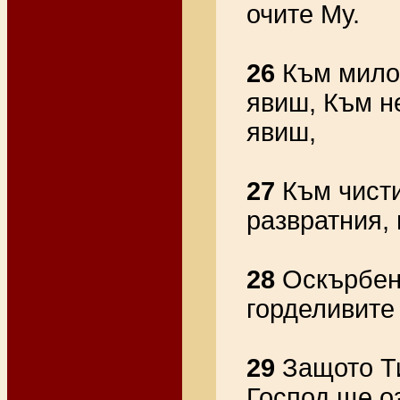
очите Му.
26
Към милос
явиш, Към н
явиш,
27
Към чисти
развратния,
28
Оскърбени
горделивите 
29
Защото Ти
Господ ще о