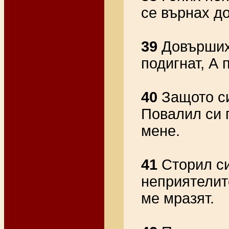
се върнах д
39
Довърших 
подигнат, А 
40
Защото си
Повалил си 
мене.
41
Сторил си
неприятелите
ме мразят.