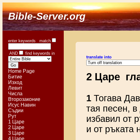
Bible-Server.org
enter keywords match
AND
find keywords in
translate into
Home Page
2 Царе гл
Битие
Изход
Левит
Числа
1
Тогава Дав
Второзаконие
Исус Навин
тая песен, в
Съдии
Рут
избавил от 
1 Царе
и от ръката 
2 Царе
3 Царе
4 Царе