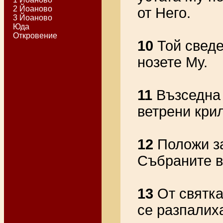
2 Йоаново
от Него.
3 Йоаново
Юда
Откровение
10
Той сведе
нозете Му.
11
Възседна 
ветрени кри
12
Положи за
Събраните в
13
От святка
се разпалих