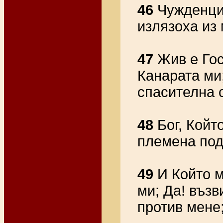
46
Чужденцит
излязоха из 
47
Жив е Гос
Канарата ми;
спасителна 
48
Бог, Койт
племена под
49
И Който м
ми; Да! въз
против мене