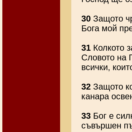
30
Защото чр
Бога мой пр
31
Колкото з
Словото на Г
всички, коит
32
Защото ко
канара осве
33
Бог е сил
съвършен пъ