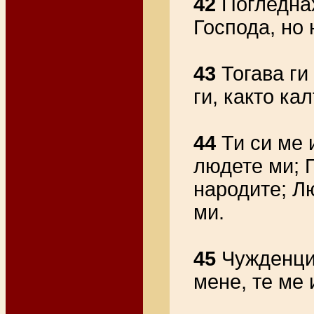
42
Погледнах
Господа, но 
43
Тогава ги
ги, както ка
44
Ти си ме 
людете ми; 
народите; Лю
ми.
45
Чужденцит
мене, те ме