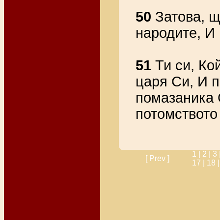
50
Затова, щ
народите, И 
51
Ти си, Ко
царя Си, И 
помазаника 
потомството 
1 |
2 |
3 
[ Prev ]
17 |
18 