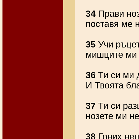
34
Прави ноз
поставя ме 
35
Учи ръцет
мишците ми 
36
Ти си ми 
И Твоята бл
37
Ти си раз
нозете ми н
38
Гоних неп