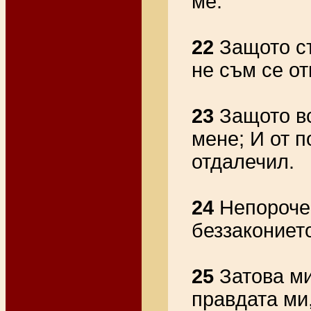
ме.
22
Защото съ
не съм се от
23
Защото вс
мене; И от 
отдалечил.
24
Непорочен
беззаконието
25
Затова ми
правдата ми