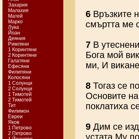
Захария
Малахия
6
Връзките н
Матей
Марко
смъртта ме 
Лука
Йоан
Деяния
7
В утеснени
Римляни
1 Коринтяни
Бога мой вик
2 Коринтяни
Галатяни
ми, И викане
Ефесяни
Филипяни
Колосяни
1 Солунци
8
Тогаз се п
2 Солунци
Основите на
1 Тимотей
2 Тимотей
поклатиха се
Тит
Филимон
Евреи
Яков
9
Дим се изд
1 Петрово
2 Петрово
устата Му п
1 Йоаново