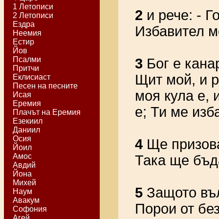
1 Летописи
2
и рече: - Г
2 Летописи
Ездра
Избавител м
Неемия
Естир
Йов
Псалми
3
Бог е кана
Притчи
Щит мой, и 
Еклисиаст
Песен на песните
моя кула е,
Исая
Еремия
е; Ти ме изб
Плачът на Еремия
Езекиил
Даниил
Осия
4
Ще призова
Йоил
Амос
Така ще бъд
Авдий
Йона
Михей
5
Защото въл
Наум
Авакум
Порои от бе
Софония
Агей