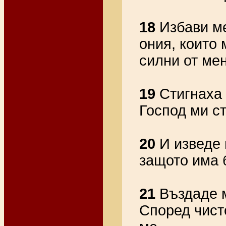
18
Избави ме
ония, които 
силни от мен
19
Стигнаха 
Господ ми с
20
И изведе 
защото има 
21
Въздаде м
Според чист