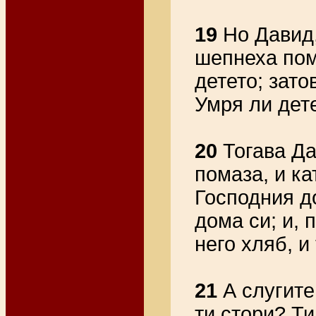
19
Но Давид,
шепнеха пом
детето; зато
Умря ли дете
20
Тогава Да
помаза, и ка
Господния д
дома си; и,
него хляб, и
21
А слугите
ти стори? Ти