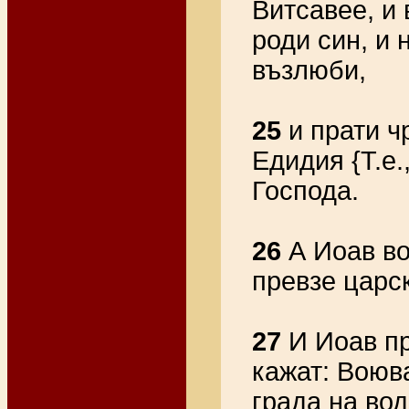
Витсавее, и 
роди син, и 
възлюби,
25
и прати ч
Едидия {Т.е.
Господа.
26
А Иоав во
превзе царск
27
И Иоав пр
кажат: Воюв
града на вод