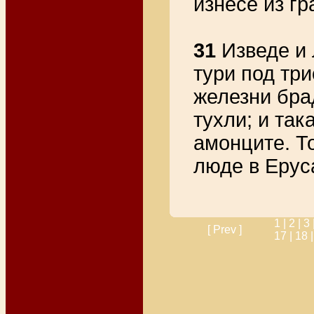
изнесе из гр
31
Изведе и л
тури под три
железни брад
тухли; и так
амонците. Т
люде в Ерус
1 |
2 |
3 
[ Prev ]
17 |
18 