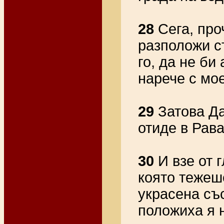
28
Сега, про
разположи с
го, да не би
нарече с мо
29
Затова Да
отиде в Рава
30
И взе от 
която тежеше
украсена съ
положиха я н