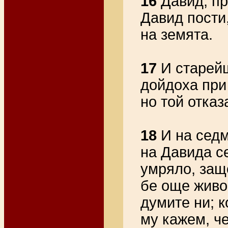
16
Давид, пр
Давид пости
на земята.
17
И старейш
дойдоха при 
но той отказ
18
И на седм
на Давида се
умряло, защ
бе още живо
думите ни; к
му кажем, че