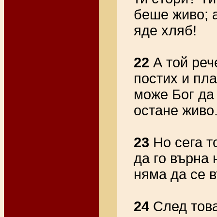
беше живо; а
яде хляб!
22
А той реч
постих и пла
може Бог да
остане живо
23
Но сега т
да го върна 
няма да се 
24
След това