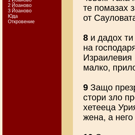
2 Йоаново
те помазах з
3 Йоаново
от Сауловат
Юда
Откровение
8
и дадох ти
на господаря
Израилевия 
малко, прило
9
Защо презр
стори зло пр
хетееца Урия
жена, а него