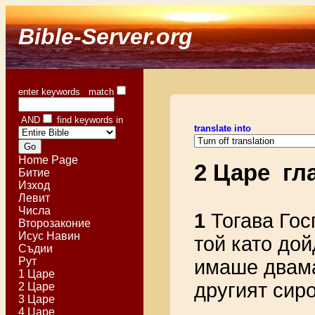
Bible-Server.org
enter keywords match
AND
find keywords in
translate into
Home Page
2 Царе гл
Битие
Изход
Левит
Числа
1
Тогава Гос
Второзаконие
Исус Навин
той като дой
Съдии
Рут
имаше двама
1 Царе
другият сир
2 Царе
3 Царе
4 Царе