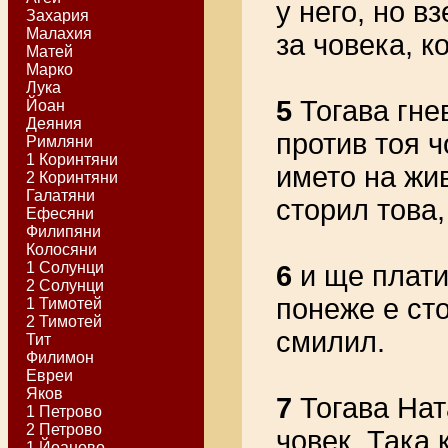
у него, но в
Захария
Малахия
за човека, к
Матей
Марко
Лука
5
Тогава гне
Йоан
Деяния
против тоя ч
Римляни
1 Коринтяни
името на жив
2 Коринтяни
Галатяни
сторил това
Ефесяни
Филипяни
Колосяни
1 Солунци
6
и ще плати
2 Солунци
понеже е сто
1 Тимотей
2 Тимотей
смилил.
Тит
Филимон
Евреи
Яков
7
Тогава Нат
1 Петрово
2 Петрово
човек. Така 
1 Йоаново