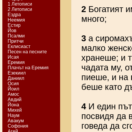
1 Летописи
2
Богатият и
2 Летописи
Ездра
много;
Неемия
Естир
Йов
Псалми
3
а сиромахъ
Притчи
малко женско
Еклисиаст
Песен на песните
хранеше; и т
Исая
Еремия
чадата му, о
Плачът на Еремия
Езекиил
пиеше, и на 
Даниил
Осия
беше като д
Йоил
Амос
Авдий
4
И един път
Йона
Михей
посвидя да в
Наум
Авакум
говеда да сг
Софония
Агей