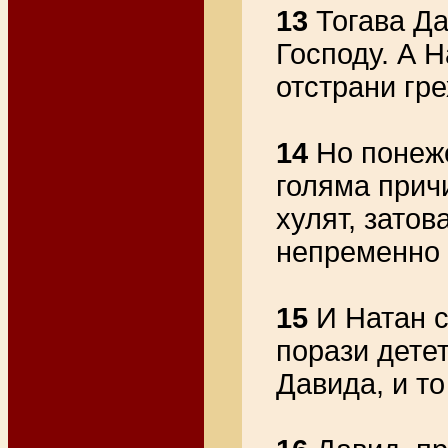
13
Тогава Да
Господу. А Н
отстрани гре
14
Но понеже
голяма прич
хулят, затов
непременно 
15
И Натан с
порази детет
Давида, и то