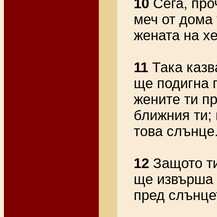
10
Сега, про
меч от дома 
жената на хе
11
Така казв
ще подигна 
жените ти пр
ближния ти; 
това слънце
12
Защото ти
ще извърша 
пред слънце