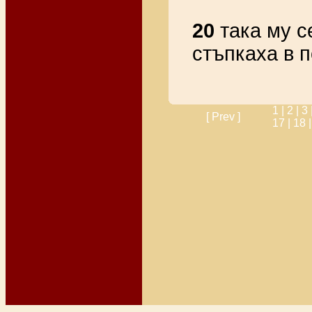
20
така му с
стъпкаха в п
1 |
2 |
3 
[ Prev ]
17 |
18 