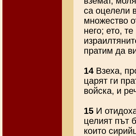
вземат, моля
са оцелели в
множество о
него; ето, т
израилтяните
пратим да в
14
Взеха, пр
царят ги пра
войска, и ре
15
И отидоха
целият път 
които сирий