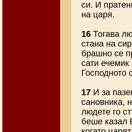
си. И пратен
на царя.
16
Тогава лю
стана на сир
брашно се п
сати ечемик 
Господното 
17
И за пазе
сановника, 
людете го ст
беше казал Б
когато царят