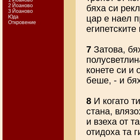
2 Йоаново
бяха си рекл
3 Йоаново
цар е наел п
Юда
Откровение
египетските 
7
Затова, бя
полусветлина
конете си и 
беше, - и бя
8
И когато т
стана, влязо
и взеха от т
отидоха та г