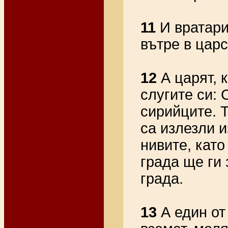
11
И вратари
вътре в царс
12
А царят, к
слугите си:
сирийците. Т
са излезли и
нивите, като
града ще ги
града.
13
А един от