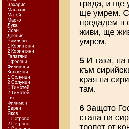
града, и ще 
Захария
Малахия
ще умрем. Се
Матей
Марко
предадем в с
Лука
живи, ще жив
Йоан
Деяния
умрем.
Римляни
1 Коринтяни
2 Коринтяни
Галатяни
5
И така, на
Ефесяни
Филипяни
към сирийски
Колосяни
1 Солунци
края на сири
2 Солунци
там.
1 Тимотей
2 Тимотей
Тит
Филимон
6
Защото Гос
Евреи
Яков
стана на сир
1 Петрово
2 Петрово
тропот от ко
1 Йоаново