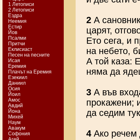
1 Летописи
2 Летописи
Ездра
2
А сановник
Неемия
Естир
царят, отгов
Йов
Псалми
Ето сега, и 
Притчи
на небето, б
Еклисиаст
Песен на песните
А той каза: 
Исая
Еремия
няма да ядеш
Плачът на Еремия
Езекиил
Даниил
Осия
3
А във вход
Йоил
Амос
прокажени; и
Авдий
да седим ту
Йона
Михей
Наум
Авакум
4
Ако речем д
Софония
Агей