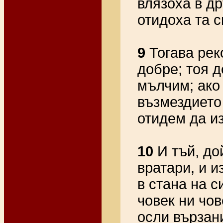
влязоха в др
отидоха та с
9
Тогава рек
добре; тоя д
мълчим; ако
възмездието 
отидем да и
10
И тъй, до
вратари, и 
в стана на с
човек ни чов
осли вързани