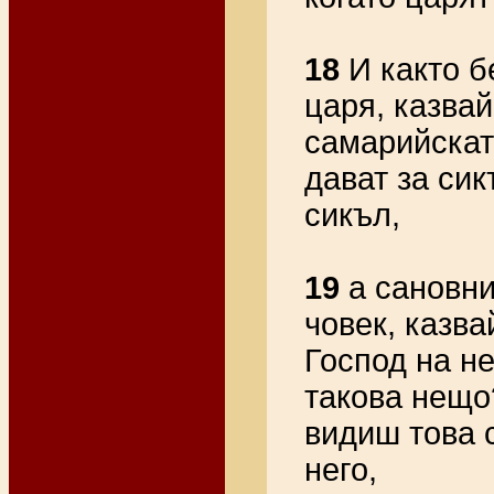
18
И както б
царя, казвай
самарийскат
дават за сик
сикъл,
19
а сановни
човек, казва
Господ на не
такова нещо
видиш това с
него,