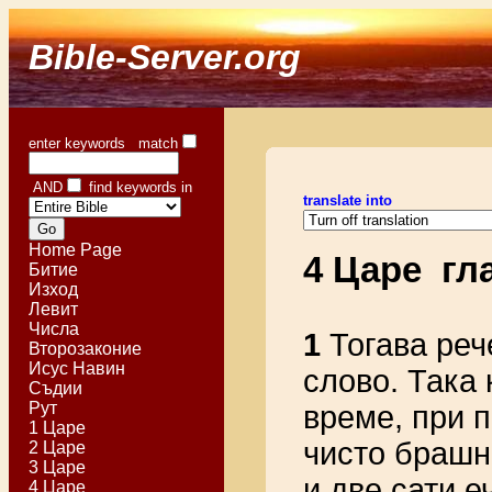
Bible-Server.org
enter keywords match
AND
find keywords in
translate into
Home Page
4 Царе гл
Битие
Изход
Левит
Числа
1
Тогава реч
Второзаконие
Исус Навин
слово. Така 
Съдии
Рут
време, при 
1 Царе
чисто брашн
2 Царе
3 Царе
и две сати е
4 Царе