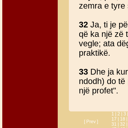
zemra e tyre s
32
Ja, ti je p
që ka një zë t
vegle; ata dëg
praktikë.
33
Dhe ja kur
ndodh) do të
një profet".
1 |
2 |
3 
17 |
18 
[ Prev ]
31 |
32 