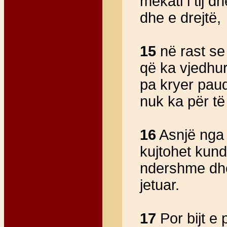
mëkati i tij 
dhe e drejtë,
15
në rast se
që ka vjedhur
pa kryer paudh
nuk ka për të
16
Asnjë nga m
kujtohet kundë
ndershme dhe 
jetuar.
17
Por bijt e 