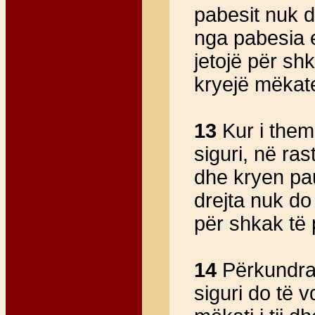
pabesit nuk do
nga pabesia e 
jetojë për shk
kryejë mëkat
13
Kur i them 
siguri, në ra
dhe kryen pau
drejta nuk do
për shkak të 
14
Përkundraz
siguri do të 