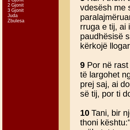
2 Gjonit
vdesësh me sig
3 Gjonit
paralajmëruar
Juda
Zbulesa
rruga e tij, a
paudhësisë së 
kërkojë llogar
9
Por në rast 
të largohet ng
prej saj, ai 
së tij, por ti
10
Tani, bir nj
thoni kështu: