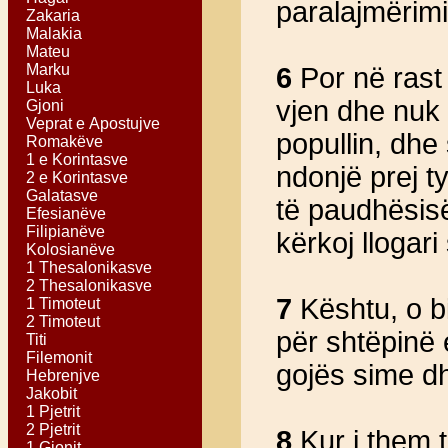
paralajmërimin
Zakaria
Malakia
Mateu
Marku
6
Por në rast
Luka
vjen dhe nuk 
Gjoni
Veprat e Apostujve
popullin, dhe
Romakëve
1 e Korintasve
ndonjë prej t
2 e Korintasve
Galatasve
të paudhësisë 
Efesianëve
Filipianëve
kërkoj llogari 
Kolosianëve
1 Thesalonikasve
2 Thesalonikasve
7
Kështu, o bi
1 Timoteut
2 Timoteut
për shtëpinë e
Titi
Filemonit
gojës sime dh
Hebrenjve
Jakobit
1 Pjetrit
2 Pjetrit
8
Kur i them t
1 Gjonit