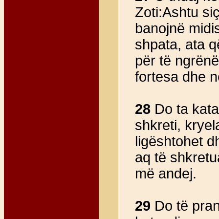
Zoti:Ashtu siç
banojnë midis
shpata, ata q
për të ngrënë
fortesa dhe n
28
Do ta kata
shkreti, kryel
ligështohet d
aq të shkretu
më andej.
29
Do të pran