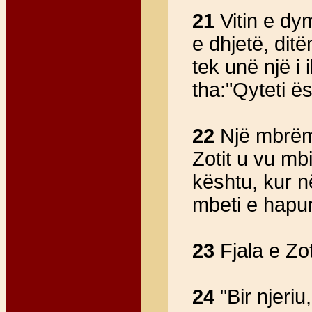
21
Vitin e dy
e dhjetë, ditë
tek unë një i
tha:"Qyteti ë
22
Një mbrëmj
Zotit u vu m
kështu, kur n
mbeti e hap
23
Fjala e Zot
24
"Bir njeriu