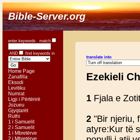
Bible-Server.org
enter keywords match
AND
find keywords in
translate into
Home Page
Ezekieli C
Zanafilla
Eksodi
Levitiku
Numrat
1
Fjala e Zoti
Ligji i Përtërirë
Jozueu
Gjyqtarët
Ruthi
2
"Bir njeriu, 
1 i Samuelit
atyre:Kur të 
2 i Samuelit
1 i Mbretërve
populli i atij 
2 i Mbretërve