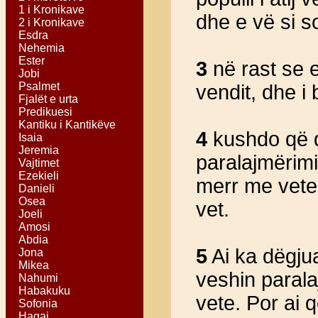
1 i Kronikave
dhe e vë si so
2 i Kronikave
Esdra
Nehemia
Ester
3
në rast se 
Jobi
Psalmet
vendit, dhe i 
Fjalët e urta
Predikuesi
Kantiku i Kantikëve
4
kushdo që d
Isaia
Jeremia
paralajmërimi
Vajtimet
Ezekieli
merr me vete,
Danieli
Osea
vet.
Joeli
Amosi
Abdia
5
Ai ka dëgjua
Jona
Mikea
veshin paralaj
Nahumi
Habakuku
vete. Por ai 
Sofonia
Hagai