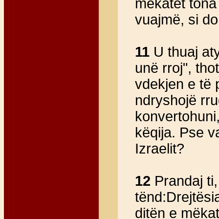
mëkatet tona 
vuajmë, si do
11
U thuaj aty
unë rroj", th
vdekjen e të 
ndryshojë rrug
konvertohuni,
këqija. Pse va
Izraelit?
12
Prandaj ti, 
tënd:Drejtësia
ditën e mëkati