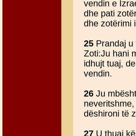
vendin e Izra
dhe pati zotë
dhe zotërimi i
25
Prandaj u t
Zoti:Ju hani 
idhujt tuaj, d
vendin.
26
Ju mbështet
neveritshme, s
dëshironi të 
27
U thuaj kë