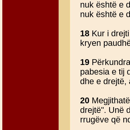
nuk është e d
nuk është e d
18
Kur i drejt
kryen paudhës
19
Përkundraz
pabesia e tij
dhe e drejtë, 
20
Megjithatë 
drejtë". Unë d
rrugëve që ndj