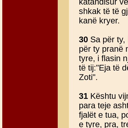
katandisur ve
shkak të të g
kanë kryer.
30
Sa për ty, b
për ty pranë 
tyre, i flasin n
të tij:"Eja të
Zoti".
31
Kështu vijn
para teje ash
fjalët e tua, 
e tyre, pra, 